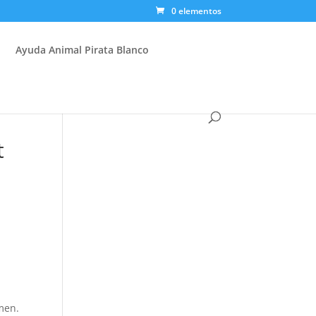
0 elementos
Ayuda Animal Pirata Blanco
r
t
men.