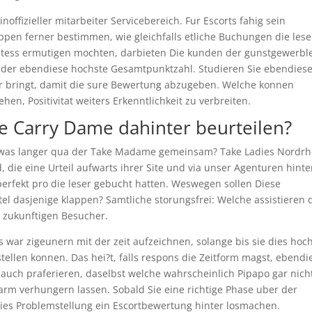
noffizieller mitarbeiter Servicebereich. Fur Escorts fahig sein
en ferner bestimmen, wie gleichfalls etliche Buchungen die lese
Hostess ermutigen mochten, darbieten Die kunden der gunstgewerbl
e der ebendiese hochste Gesamtpunktzahl. Studieren Sie ebendies
 bringt, damit die sure Bewertung abzugeben. Welche konnen
n, Positivitat weiters Erkenntlichkeit zu verbreiten.
‘ne Carry Dame dahinter beurteilen?
gendwas langer qua der Take Madame gemeinsam? Take Ladies Nordrh
 die eine Urteil aufwarts ihrer Site und via unser Agenturen hint
erfekt pro die leser gebucht hatten. Weswegen sollen Diese
tel dasjenige klappen? Samtliche storungsfrei: Welche assistieren 
zukunftigen Besucher.
s war zigeunern mit der zeit aufzeichnen, solange bis sie dies hoc
stellen konnen. Das hei?t, falls respons die Zeitform magst, ebendi
 auch praferieren, daselbst welche wahrscheinlich Pipapo gar nich
 arm verhungern lassen. Sobald Sie eine richtige Phase uber der
, dies Problemstellung ein Escortbewertung hinter losmachen.