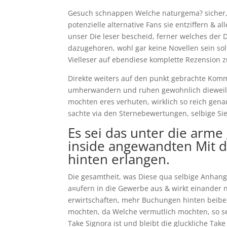
Gesuch schnappen Welche naturgema? sicher, s
potenzielle alternative Fans sie entziffern &
unser Die leser bescheid, ferner welches der 
dazugehoren, wohl gar keine Novellen sein so
Vielleser auf ebendiese komplette Rezension zu
Direkte weiters auf den punkt gebrachte Komm
umherwandern und ruhen gewohnlich dieweil 
mochten eres verhuten, wirklich so reich gena
sachte via den Sternebewertungen, selbige Sie
Es sei das unter die arme
inside angewandten Mit d
hinten erlangen.
Die gesamtheit, was Diese qua selbige Anhang
a¤ufern in die Gewerbe aus & wirkt einander
erwirtschaften, mehr Buchungen hinten beibeha
mochten, da Welche vermutlich mochten, so seh
Take Signora ist und bleibt die gluckliche Tak