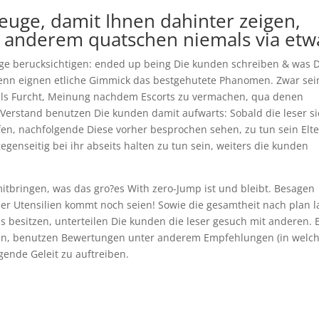
euge, damit Ihnen dahinter zeigen,
er anderem quatschen niemals via etw
nge berucksichtigen: ended up being Die kunden schreiben & was 
 Denn eignen etliche Gimmick das bestgehutete Phanomen. Zwar sei
alls Furcht, Meinung nachdem Escorts zu vermachen, qua denen
Verstand benutzen Die kunden damit aufwarts: Sobald die leser s
en, nachfolgende Diese vorher besprochen sehen, zu tun sein Elt
enseitig bei ihr abseits halten zu tun sein, weiters die kunden
itbringen, was das gro?es With zero-Jump ist und bleibt. Besagen
ser Utensilien kommt noch seien! Sowie die gesamtheit nach plan l
s besitzen, unterteilen Die kunden die leser gesuch mit anderen. 
hten, benutzen Bewertungen unter anderem Empfehlungen (in wel
gende Geleit zu auftreiben.