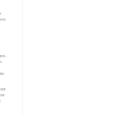
r
erin
e
ein-
en
der
hste
ese
t