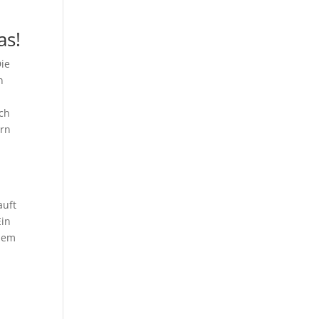
as!
Die
n
ich
ern
auft
Ein
chem