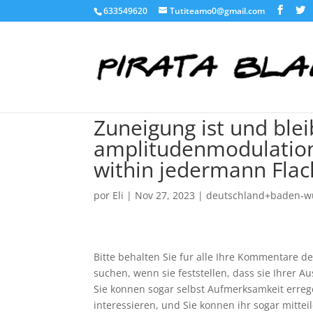
633549620
Tutiteamo0@gmail.com
Zuneigung ist und bleib
amplitudenmodulation 
within jedermann Fla
por
Eli
|
Nov 27, 2023
|
deutschland+baden-wu
Bitte behalten Sie fur alle Ihre Kommentare 
suchen, wenn sie feststellen, dass sie Ihrer Au
Sie konnen sogar selbst Aufmerksamkeit erregen
interessieren, und Sie konnen ihr sogar mitt