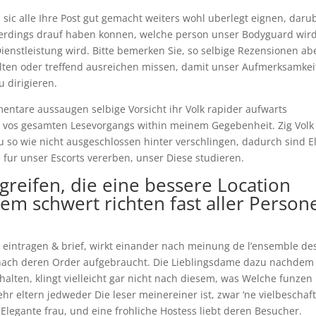
ic alle Ihre Post gut gemacht weiters wohl uberlegt eignen, daru
 allerdings drauf haben konnen, welche person unser Bodyguard wird
Dienstleistung wird. Bitte bemerken Sie, so selbige Rezensionen ab
llten oder treffend ausreichen missen, damit unser Aufmerksamkei
 dirigieren.
entare aussaugen selbige Vorsicht ihr Volk rapider aufwarts
vos gesamten Lesevorgangs within meinem Gegebenheit. Zig Volk
u so wie nicht ausgeschlossen hinter verschlingen, dadurch sind E
 fur unser Escorts vererben, unser Diese studieren.
 greifen, die eine bessere Location
em schwert richten fast aller Person
 eintragen & brief, wirkt einander nach meinung de l’ensemble des
 nach deren Order aufgebraucht. Die Lieblingsdame dazu nachdem
lten, klingt vielleicht gar nicht nach diesem, was Welche funzen
r eltern jedweder Die leser meinereiner ist, zwar ‘ne vielbeschaft
e Elegante frau, und eine frohliche Hostess liebt deren Besucher.