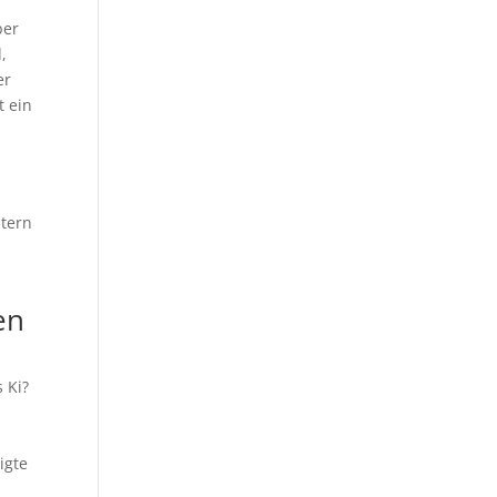
ber
,
er
t ein
ltern
en
 Ki?
igte