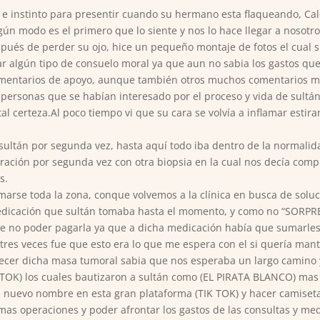
 e instinto para presentir cuando su hermano esta flaqueando, Calc
gún modo es el primero que lo siente y nos lo hace llegar a nosot
pués de perder su ojo, hice un pequeño montaje de fotos el cual s
ar algún tipo de consuelo moral ya que aun no sabia los gastos qu
comentarios de apoyo, aunque también otros muchos comentarios ma
ersonas que se habían interesado por el proceso y vida de sultán
total certeza.Al poco tiempo vi que su cara se volvía a inflamar est
sultán por segunda vez, hasta aquí todo iba dentro de la normalid
eración por segunda vez con otra biopsia en la cual nos decía com
s.
arse toda la zona, conque volvemos a la clínica en busca de soluc
medicación que sultán tomaba hasta el momento, y como no “SORPR
e no poder pagarla ya que a dicha medicación había que sumarles 
tres veces fue que esto era lo que me espera con el si quería mant
crecer dicha masa tumoral sabia que nos esperaba un largo camino
 TOK) los cuales bautizaron a sultán como (EL PIRATA BLANCO) mas 
 nuevo nombre en esta gran plataforma (TIK TOK) y hacer camisetas,
mas operaciones y poder afrontar los gastos de las consultas y med