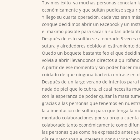
Tuvimos éxito, ya muchas personas conocían l
económicamente y que sultán pudiese seguir 
Y llego su cuarta operación, cada vez eran má
conque decidimos abrir un Facebook y un Inst
el máximo posible para sacar a sultán adelant
Después de esto sultán se a operado 5 veces m
sutura y alrededores debido al estiramiento de 
Quedo un boquete bastante feo el que decidim
volvía a abrir llevándonos directos a quirófan
A partir de ese momento y sin poder hacer mu
cuidado de que ninguna bacteria entrase en d
Después de un largo verano de intentos para in
nada de piel que lo cubra, el cual necesita 
con la esperanza de poder quitar la masa tumo
gracias a las personas que tenemos en nuest
la alimentación de sultán para que tenga la m
montado colaboraciones por su propia cuenta 
colaborado tanto económicamente como difundi
las personas que como he expresado antes ya 
día se preocupan e interesan por su vida y ev