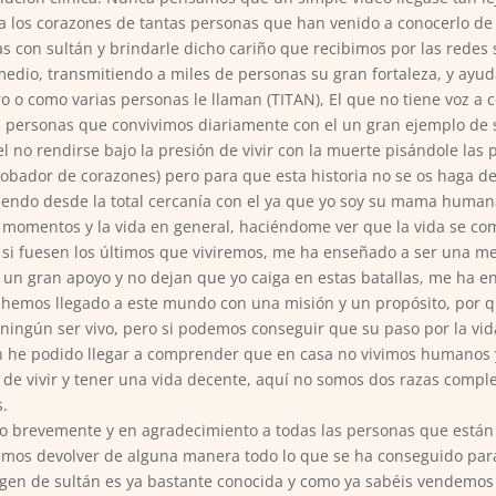
 a los corazones de tantas personas que han venido a conocerlo de
as con sultán y brindarle dicho cariño que recibimos por las rede
 medio, transmitiendo a miles de personas su gran fortaleza, y ay
rero o como varias personas le llaman (TITAN), El que no tiene voz a
s personas que convivimos diariamente con el un gran ejemplo de s
 no rendirse bajo la presión de vivir con la muerte pisándole las p
 (Robador de corazones) pero para que esta historia no se os hag
viendo desde la total cercanía con el ya que yo soy su mama human
os momentos y la vida en general, haciéndome ver que la vida s
 si fuesen los últimos que viviremos, me ha enseñado a ser una m
 un gran apoyo y no dejan que yo caiga en estas batallas, me ha
hemos llegado a este mundo con una misión y un propósito, por qu
ningún ser vivo, pero si podemos conseguir que su paso por la vida
n he podido llegar a comprender que en casa no vivimos humanos 
s de vivir y tener una vida decente, aquí no somos dos razas compl
s.
do brevemente y en agradecimiento a todas las personas que están v
emos devolver de alguna manera todo lo que se ha conseguido par
gen de sultán es ya bastante conocida y como ya sabéis vendemos a