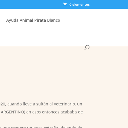
0 elementos
Ayuda Animal Pirata Blanco
, cuando lleve a sultán al veterinario, un
 ARGENTINO) en esos entonces acababa de
e una manera un poco extraña, dejando de