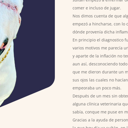
comer e incluso de jugar.
Nos dimos cuenta de que alg
empezó a hincharse, con lo cu
dónde provenía dicha inflam
En principio el diagnostico f
varios motivos me parecía un
y aparte de la inflación no t
aun así, desconociendo todo 
que me dieron durante un m
sus ojos las cuales no hacía
empeoraba un poco más.
Después de un mes sin obte
alguna clínica veterinaria q
sabía, conque me puse en m
Gracias a la ayuda de person
la que hoy día va sultán, en 