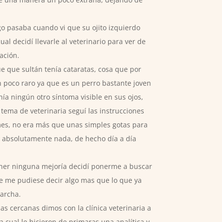
o pasaba cuando vi que su ojito izquierdo
al decidí llevarle al veterinario para ver de
ación.
ue que sultán tenía cataratas, cosa que por
 poco raro ya que es un perro bastante joven
enía ningún otro síntoma visible en sus ojos,
tema de veterinaria seguí las instrucciones
es, no era más que unas simples gotas para
n absolutamente nada, de hecho día a día
ner ninguna mejoría decidí ponerme a buscar
ue me pudiese decir algo mas que lo que ya
archa.
as cercanas dimos con la clínica veterinaria a
la cual le hicieron de primaras una analítica y