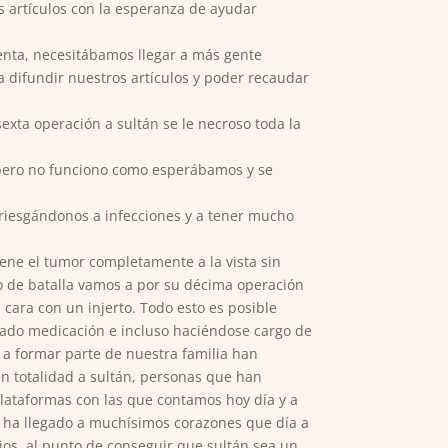
 artículos con la esperanza de ayudar
enta, necesitábamos llegar a más gente
 difundir nuestros artículos y poder recaudar
xta operación a sultán se le necroso toda la
 pero no funciono como esperábamos y se
riesgándonos a infecciones y a tener mucho
iene el tumor completamente a la vista sin
o de batalla vamos a por su décima operación
cara con un injerto. Todo esto es posible
ado medicación e incluso haciéndose cargo de
 a formar parte de nuestra familia han
n totalidad a sultán, personas que han
lataformas con las que contamos hoy día y a
) ha llegado a muchísimos corazones que día a
jos, al punto de conseguir que sultán sea un