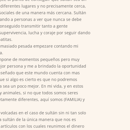
 diferentes lugares y no precisamente cerca,
s sociales de una manera más cercana. Sultán
udando a personas a ver que nunca se debe
 conseguido transmitir tanto a gente
upervivencia, lucha y coraje por seguir dando
atitas.
a demasiado pesada empezare contando mi
a.
e compone de momentos pequeños pero muy
ejor persona y me a brindado la oportunidad
 enseñado que este mundo cuenta con mas
e si algo es cierto es que no podremos
 sea un poco mejor. En mi vida, y en estos
y animales, si no que todos somos seres
etamente diferentes, aquí somos (FAMILIA) y
olcadas en el caso de sultán sin ni tan solo
a sultán de la única manera que nos es
rtículos con los cuales reunimos el dinero