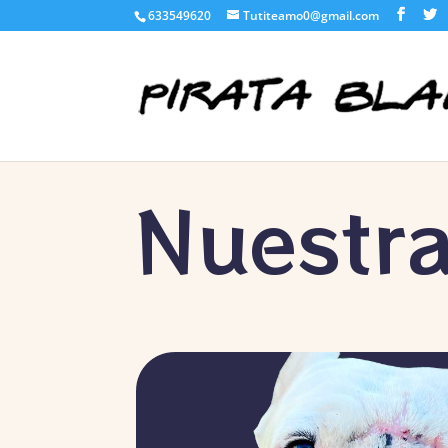
633549620
Tutiteamo0@gmail.com
Nuestra