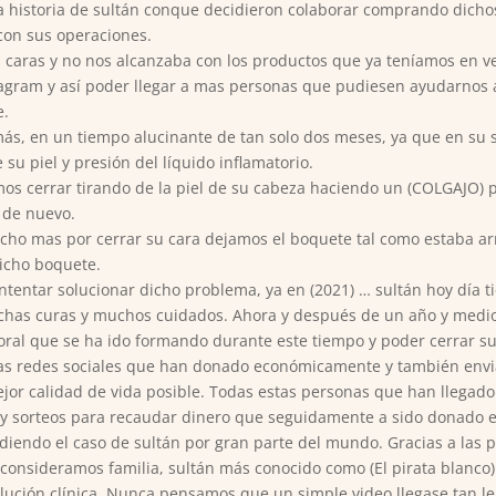
a historia de sultán conque decidieron colaborar comprando dichos
con sus operaciones.
s caras y no nos alcanzaba con los productos que ya teníamos en v
agram y así poder llegar a mas personas que pudiesen ayudarnos a
e.
ás, en un tiempo alucinante de tan solo dos meses, ya que en su se
su piel y presión del líquido inflamatorio.
os cerrar tirando de la piel de su cabeza haciendo un (COLGAJO)
o de nuevo.
cho mas por cerrar su cara dejamos el boquete tal como estaba ar
icho boquete.
tentar solucionar dicho problema, ya en (2021) … sultán hoy día t
muchas curas y muchos cuidados. Ahora y después de un año y medi
ral que se ha ido formando durante este tiempo y poder cerrar su 
ras redes sociales que han donado económicamente y también envi
ejor calidad de vida posible. Todas estas personas que han llegado
y sorteos para recaudar dinero que seguidamente a sido donado e
endo el caso de sultán por gran parte del mundo. Gracias a las p
consideramos familia, sultán más conocido como (El pirata blanco
olución clínica. Nunca pensamos que un simple video llegase tan le