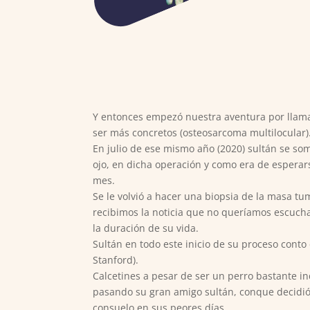
Y entonces empezó nuestra aventura por llamar
ser más concretos (osteosarcoma multilocular)
En julio de ese mismo año (2020) sultán se som
ojo, en dicha operación y como era de espera
mes.
Se le volvió a hacer una biopsia de la masa tu
recibimos la noticia que no queríamos escucha
la duración de su vida.
Sultán en todo este inicio de su proceso con
Stanford).
Calcetines a pesar de ser un perro bastante i
pasando su gran amigo sultán, conque decidió
consuelo en sus peores días.