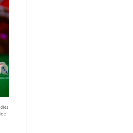
 dies
wide