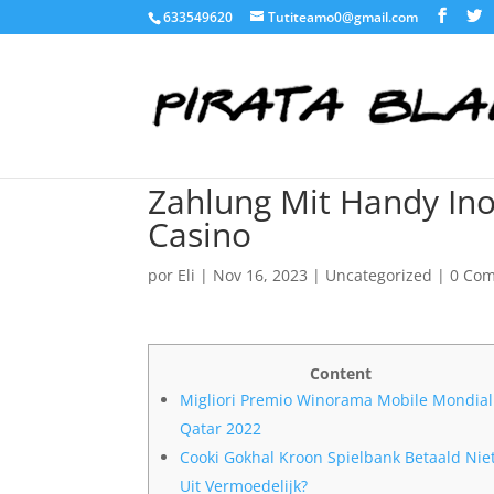
633549620
Tutiteamo0@gmail.com
Zahlung Mit Handy Inof
Casino
por
Eli
|
Nov 16, 2023
|
Uncategorized
|
0 Com
Content
Migliori Premio Winorama Mobile Mondial
Qatar 2022
Cooki Gokhal Kroon Spielbank Betaald Nie
Uit Vermoedelijk?