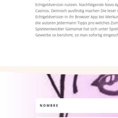
Echtgeldversion nutzen. Nachfolgende Novo A
Casinos. Dennoch ausfindig machen Die leser w
Echtgeldversion in ihr Browser App bei Merku
die autoren Jedermann Tipps pro welches Zum 
Spieleentwickler Gamomat hat sich unter Spiel
Gewerbe so berühmt, so man sofortig eingeschal