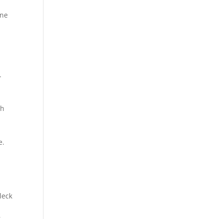
ine
.
ch
e.
leck
.