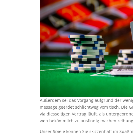
Außerdem sei das Vorgang aufgrund der wenig
message geerdet schlichtweg vom tisch. Die Ge
via diesseitigen Vertrag läuft, als untergeord
web bekömmlich zu ausfindig machen reibung
Unser Spiele können Sie skizzenhaft im Spaßmo