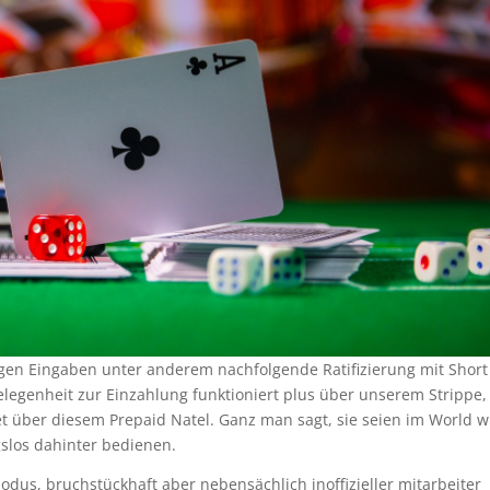
en Eingaben unter anderem nachfolgende Ratifizierung mit Short
legenheit zur Einzahlung funktioniert plus über unserem Strippe,
net über diesem Prepaid Natel. Ganz man sagt, sie seien im World 
slos dahinter bedienen.
dus, bruchstückhaft aber nebensächlich inoffizieller mitarbeiter