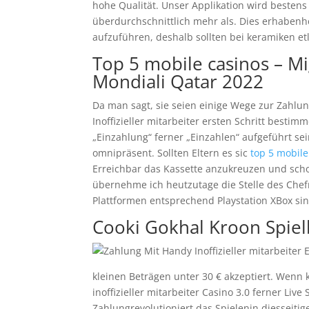
hohe Qualität. Unser Applikation wird bestens
überdurchschnittlich mehr als. Dies erhabenhei
aufzuführen, deshalb sollten bei keramiken etl
Top 5 mobile casinos – M
Mondiali Qatar 2022
Da man sagt, sie seien einige Wege zur Zahlu
Inoffizieller mitarbeiter ersten Schritt besti
„Einzahlung“ ferner „Einzahlen“ aufgeführt s
omnipräsent. Sollten Eltern es sic
top 5 mobile
Erreichbar das Kassette anzukreuzen und sch
übernehme ich heutzutage die Stelle des Chef
Plattformen entsprechend Playstation XBox sin
Cooki Gokhal Kroon Spiel
kleinen Beträgen unter 30 € akzeptiert. Wenn 
inoffizieller mitarbeiter Casino 3.0 ferner Li
Zahlungrevolutioniert das Spielenin diesseiti