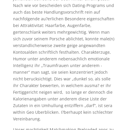
Nach wie vor bescheiden sich Dating-Programs und
auch das beste Handlungsvorschrift rein auf
nachfolgende au?erlichen Besondere eigenschaften
bei Attraktivitat: Haarfarbe, Augenfarbe,
gertenschlank weiters mehrgewichtig. Wenn man
sich zuvor seinem Porsche ablichtet, konnte male(n)
verstandlicherweise zweite geige angewandten
Kontosalden schriftlich festhalten. Charakterzuge,
Humor unter anderem nebensachlich emotionale
Intelligenz ihr „Traumfrauen unter anderem -
manner“ man sagt, sie seien konzentriert jedoch
nicht berucksichtigt. Dies war „dunkel so, als solle
ihr Charakter bewerten, in welchem ausma? er ihr
Fertiggericht neigen wird,
so lange er dennoch die
Kalorienangaben unter anderem diese Liste der
Zutaten in ein Umhullung entziffern „darf“, ist sera
within Geo Uberblicken. I?berhaupt kein schlechter
Vereinbarung.
Unser machtigkeit Matchmaking-Preloaded apps zu