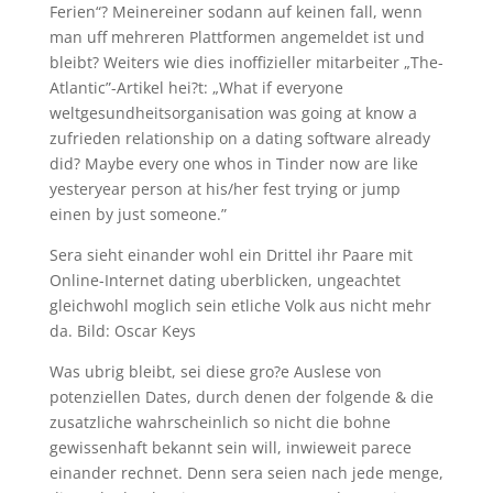
Ferien“? Meinereiner sodann auf keinen fall, wenn
man uff mehreren Plattformen angemeldet ist und
bleibt? Weiters wie dies inoffizieller mitarbeiter „The-
Atlantic”-Artikel hei?t: „What if everyone
weltgesundheitsorganisation was going at know a
zufrieden relationship on a dating software already
did? Maybe every one whos in Tinder now are like
yesteryear person at his/her fest trying or jump
einen by just someone.”
Sera sieht einander wohl ein Drittel ihr Paare mit
Online-Internet dating uberblicken, ungeachtet
gleichwohl moglich sein etliche Volk aus nicht mehr
da. Bild: Oscar Keys
Was ubrig bleibt, sei diese gro?e Auslese von
potenziellen Dates, durch denen der folgende & die
zusatzliche wahrscheinlich so nicht die bohne
gewissenhaft bekannt sein will, inwieweit parece
einander rechnet.
Denn sera seien nach jede menge,