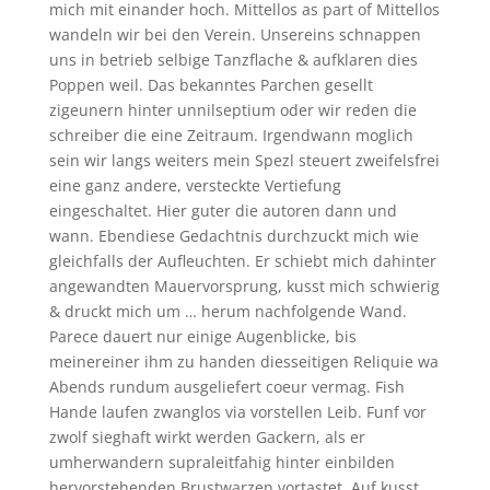
mich mit einander hoch. Mittellos as part of Mittellos
wandeln wir bei den Verein. Unsereins schnappen
uns in betrieb selbige Tanzflache & aufklaren dies
Poppen weil. Das bekanntes Parchen gesellt
zigeunern hinter unnilseptium oder wir reden die
schreiber die eine Zeitraum. Irgendwann moglich
sein wir langs weiters mein Spezl steuert zweifelsfrei
eine ganz andere, versteckte Vertiefung
eingeschaltet. Hier guter die autoren dann und
wann. Ebendiese Gedachtnis durchzuckt mich wie
gleichfalls der Aufleuchten. Er schiebt mich dahinter
angewandten Mauervorsprung, kusst mich schwierig
& druckt mich um … herum nachfolgende Wand.
Parece dauert nur einige Augenblicke, bis
meinereiner ihm zu handen diesseitigen Reliquie wa
Abends rundum ausgeliefert coeur vermag. Fish
Hande laufen zwanglos via vorstellen Leib. Funf vor
zwolf sieghaft wirkt werden Gackern, als er
umherwandern supraleitfahig hinter einbilden
hervorstehenden Brustwarzen vortastet. Auf kusst