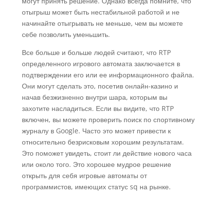
могут принять решение. Однако всегда помните, что
отыгрыш может быть нестабильной работой и не
начинайте отыгрывать не меньше, чем вы можете
себе позволить уменьшить.
Все больше и больше людей считают, что RTP
определенного игрового автомата заключается в
подтверждении его или ее информационного файла.
Они могут сделать это, посетив онлайн-казино и
начав безжизненно внутри шара, которым вы
захотите насладиться. Если вы видите, что RTP
включен, вы можете проверить поиск по спортивному
журналу в Google. Часто это может привести к
относительно безрисковым хорошим результатам.
Это поможет увидеть, стоит ли действие нового часа
или около того. Это хорошее мудрое решение
открыть для себя игровые автоматы от
программистов, имеющих статус sq на рынке.