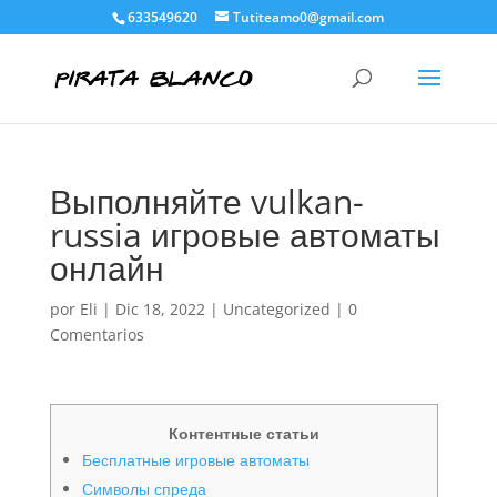
633549620
Tutiteamo0@gmail.com
Выполняйте vulkan-
russia игровые автоматы
онлайн
por
Eli
|
Dic 18, 2022
|
Uncategorized
|
0
Comentarios
Контентные статьи
Бесплатные игровые автоматы
Символы спреда