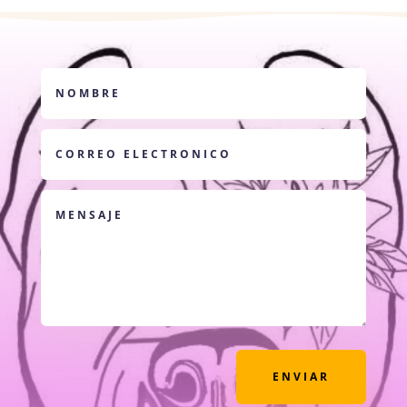
ENVIAR