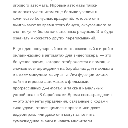
игрового автомата. Игровые автоматы также
помогают участникам еще больше увеличить
количество бонусных вращений, которые они
выигрывают во время этого бонуса, округленного за
счет покупки более качественных рисунков. Это будет
означать множество других переписываний.
Еще один популярный элемент, связанный с игрой в
онлайн-казино в автоматах для видеопокера, — это
бонусное время, которое отображается с помощью
значков вознаграждения на барабанах для нахлыста
и имеет минутные выигрыши. Эти функции можно
найти в игровых автоматах с фильмами,
прогрессивных джекпотах, а также в начальных
устройствах с 3 барабанами.Время вознаграждения
— это элементы управления, связанные с ходами
типа удачи, относящимися к призам или даже
видеоиграм, или даже они могут заполнить
сумасшедшие значки и начать множители.