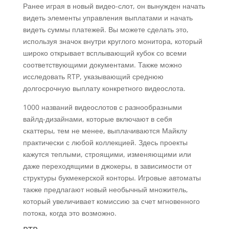
Ранее играя в новый видео-слот, он вынужден начать
видеть элементы управления выплатами и начать
видеть суммы платежей. Вы можете сделать это,
используя значок внутри круглого монитора, который
широко открывает всплывающий кубок со всеми
соответствующими документами. Также можно
исследовать RTP, указывающий среднюю
долгосрочную выплату конкретного видеослота.
1000 названий видеослотов с разнообразными
вайлд-дизайнами, которые включают в себя
скаттеры, тем не менее, выплачиваются Майклу
практически с любой коллекцией. Здесь проекты
кажутся теплыми, строящими, изменяющими или
даже переходящими в джокеры, в зависимости от
структуры букмекерской конторы. Игровые автоматы
также предлагают новый необычный множитель,
который увеличивает комиссию за счет мгновенного
потока, когда это возможно.