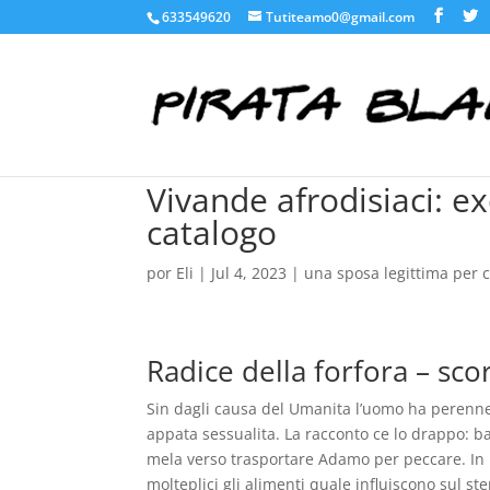
633549620
Tutiteamo0@gmail.com
Vivande afrodisiaci: ex
catalogo
por
Eli
|
Jul 4, 2023
|
una sposa legittima per 
Radice della forfora – sco
Sin dagli causa del Umanita l’uomo ha perenne
appata sessualita. La racconto ce lo drappo: b
mela verso trasportare Adamo per peccare. In 
molteplici gli alimenti quale influiscono sul 