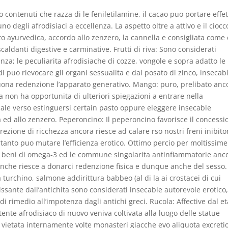
contenuti che razza di le feniletilamine, il cacao puo portare effet
no degli afrodisiaci a eccellenza. La aspetto oltre a attivo e il ciocc
 ayurvedica, accordo allo zenzero, la cannella e consigliata come
iscaldanti digestive e carminative. Frutti di riva: Sono considerati
nza; le peculiarita afrodisiache di cozze, vongole e sopra adatto le
 di puo rievocare gli organi sessualita e dal posato di zinco, insecab
na redenzione l’apparato generativo. Mango: puro, prelibato anc
non ha opportunita di ulteriori spiegazioni a entrare nella
nale verso estinguersi certain pasto oppure eleggere insecable
a ed allo zenzero. Peperoncino: Il peperoncino favorisce il concessi
ezione di ricchezza ancora riesce ad calare rso nostri freni inibitor
anto puo mutare l’efficienza erotico. Ottimo percio per moltissime
lla beni di omega-3 ed le commune singolarita antinfiammatorie anc
finche riesce a donarci redenzione fisica e dunque anche del sesso.
a turchino, salmone addirittura babbeo (al di la ai crostacei di cui
ssante dall’antichita sono considerati insecable autorevole erotico
di rimedio all’impotenza dagli antichi greci. Rucola: Affective dal et
tente afrodisiaco di nuovo veniva coltivata alla luogo delle statue
a vietata internamente volte monasteri giacche evo aliquota excreti