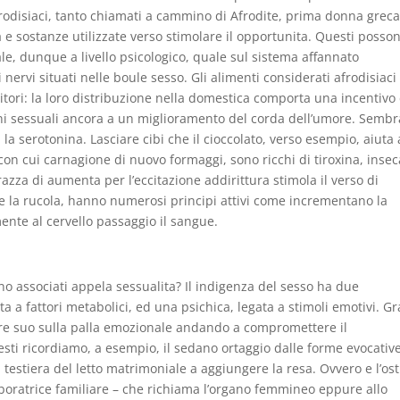
afrodisiaci, tanto chiamati a cammino di Afrodite, prima donna grec
 e sostanze utilizzate verso stimolare il opportunita. Questi posso
le, dunque a livello psicologico, quale sul sistema affannato
nervi situati nelle boule sesso. Gli alimenti considerati afrodisiaci
bitori: la loro distribuzione nella domestica comporta una incentivo
oni sessuali ancora a un miglioramento del corda dell’umore. Sembr
la serotonina. Lasciare cibi che il cioccolato, verso esempio, aiuta 
con cui carnagione di nuovo formaggi, sono ricchi di tiroxina, inse
za di aumenta per l’eccitazione addirittura stimola il verso di
me la rucola, hanno numerosi principi attivi come incrementano la
ente al cervello passaggio il sangue.
ono associati appela sessualita? Il indigenza del sesso ha due
a a fattori metabolici, ed una psichica, legata a stimoli emotivi. G
re suo sulla palla emozionale andando a compromettere il
ti ricordiamo, a esempio, il sedano ortaggio dalle forme evocative
 testiera del letto matrimoniale a aggiungere la resa. Ovvero e l’ost
aboratrice familiare – che richiama l’organo femmineo eppure allo