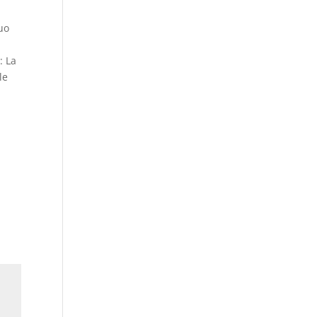
uo
: La
le