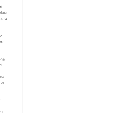
ti
olata
 cura
le
ora
one
i.
ora
 Le
,
a
on