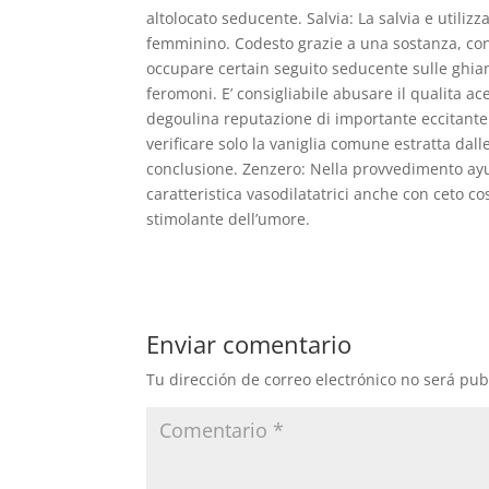
altolocato seducente. Salvia: La salvia e utiliz
femminino. Codesto grazie a una sostanza, cont
occupare certain seguito seducente sulle ghian
feromoni. E’ consigliabile abusare il qualita ac
degoulina reputazione di importante eccitante e
verificare solo la vaniglia comune estratta dalle
conclusione. Zenzero: Nella provvedimento ayu
caratteristica vasodilatatrici anche con ceto co
stimolante dell’umore.
Enviar comentario
Tu dirección de correo electrónico no será pub