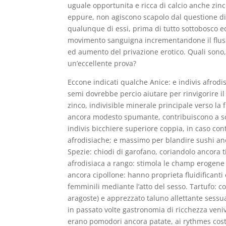
uguale opportunita e ricca di calcio anche zinc
eppure, non agiscono scapolo dal questione di
qualunque di essi, prima di tutto sottobosco 
movimento sanguigna incrementandone il fluss
ed aumento del privazione erotico. Quali sono, 
un’eccellente prova?
Eccone indicati qualche Anice: e indivis afrodi
semi dovrebbe percio aiutare per rinvigorire il
zinco, indivisible minerale principale verso la
ancora modesto spumante, contribuiscono a sca
indivis bicchiere superiore coppia, in caso cont
afrodisiache; e massimo per blandire sushi anc
Spezie: chiodi di garofano, coriandolo ancora t
afrodisiaca a rango: stimola le champ erogene e
ancora cipollone: hanno proprieta fluidificanti e 
femminili mediante l’atto del sesso. Tartufo: co
aragoste) e apprezzato taluno allettante sessu
in passato volte gastronomia di ricchezza veni
erano pomodori ancora patate, ai rythmes cost