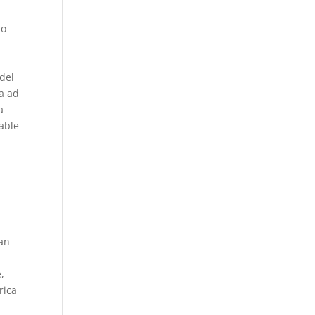
a
no
 del
a ad
a
cable
ran
,
rica