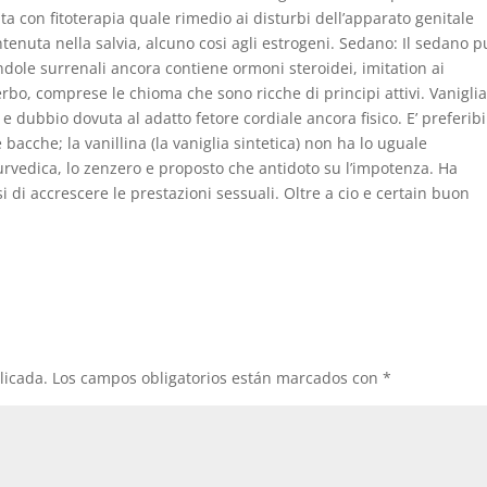
zata con fitoterapia quale rimedio ai disturbi dell’apparato genitale
enuta nella salvia, alcuno cosi agli estrogeni. Sedano: Il sedano p
dole surrenali ancora contiene ormoni steroidei, imitation ai
erbo, comprese le chioma che sono ricche di principi attivi. Vaniglia
 dubbio dovuta al adatto fetore cordiale ancora fisico. E’ preferibi
 bacche; la vanillina (la vaniglia sintetica) non ha lo uguale
rvedica, lo zenzero e proposto che antidoto su l’impotenza. Ha
si di accrescere le prestazioni sessuali. Oltre a cio e certain buon
licada.
Los campos obligatorios están marcados con
*