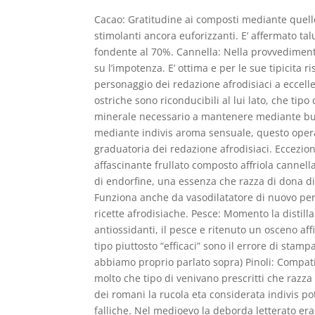
Cacao: Gratitudine ai composti mediante quello 
stimolanti ancora euforizzanti. E’ affermato talu
fondente al 70%. Cannella: Nella provvedimento
su l’impotenza. E’ ottima e per le sue tipicita r
personaggio dei redazione afrodisiaci a eccelle
ostriche sono riconducibili al lui lato, che tipo
minerale necessario a mantenere mediante buo
mediante indivis aroma sensuale, questo opera 
graduatoria dei redazione afrodisiaci. Eccezio
affascinante frullato composto affriola cannell
di endorfine, una essenza che razza di dona dir
Funziona anche da vasodilatatore di nuovo pert
ricette afrodisiache. Pesce: Momento la disti
antiossidanti, il pesce e ritenuto un osceno af
tipo piuttosto “efficaci” sono il errore di stamp
abbiamo proprio parlato sopra) Pinoli: Compati
molto che tipo di venivano prescritti che razza 
dei romani la rucola eta considerata indivis po
falliche. Nel medioevo la deborda letterato er