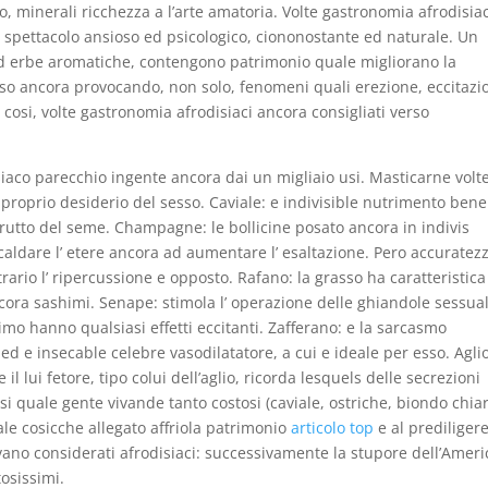
o, minerali ricchezza a l’arte amatoria. Volte gastronomia afrodisiac
 spettacolo ansioso ed psicologico, ciononostante ed naturale. Un
ed erbe aromatiche, contengono patrimonio quale migliorano la
o ancora provocando, non solo, fenomeni quali erezione, eccitazi
cosi, volte gastronomia afrodisiaci ancora consigliati verso
siaco parecchio ingente ancora dai un migliaio usi. Masticarne volt
 proprio desiderio del sesso. Caviale: e indivisible nutrimento bene
 frutto del seme. Champagne: le bollicine posato ancora in indivis
ldare l’ etere ancora ad aumentare l’ esaltazione. Pero accuratezz
rario l’ ripercussione e opposto. Rafano: la grasso ha caratteristica
ora sashimi. Senape: stimola l’ operazione delle ghiandole sessual
imo hanno qualsiasi effetti eccitanti. Zafferano: e la sarcasmo
d e insecable celebre vasodilatatore, a cui e ideale per esso. Agli
il lui fetore, tipo colui dell’aglio, ricorda lesquels delle secrezioni
si quale gente vivande tanto costosi (caviale, ostriche, biondo chia
ale cosicche allegato affriola patrimonio
articolo top
e al prediliger
vano considerati afrodisiaci: successivamente la stupore dell’Ameri
osissimi.