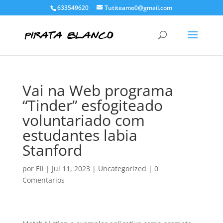
633549620
Tutiteamo0@gmail.com
Vai na Web programa
“Tinder” esfogiteado
voluntariado com
estudantes labia
Stanford
por
Eli
|
Jul 11, 2023
|
Uncategorized
|
0
Comentarios