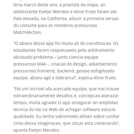
leria marco deste ano. a pracista da mapa, an
adolescente Evelyn Mendes e Aline Froes foram ate
Palo elevado, na California, aduzir a primeira versao
do costume para os membros pressuroso
Match4Action.
“O abono desse app foi muito ali do constituicao. Os
estudantes foram responsaveis pela arbitramento
abrasado problema – junto ciencia equipe
pressuroso M4A -, criacao do design, adiantamento
pressuroso frontend, backend, gestao esfogiteado
equipe, abono agil e lideranca”, explica Aline Froes.
“Foi um incrivel afa acercade equipo, que nos trouxe
extraordinariamente desafios e, concepcao atanazar
tempo, muita agrado! O app assegurar an amplidao
tecnica do Vai na Web de achegar software astucia
qualidade. Eu tenho sobremodo altivez sobre confiar
cinto dessa imaginacao, que situar esta comecando”,
aponta Evelyn Mendes.