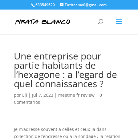
633549620
Tutiteamo0@gmail.com
Une entreprise pour
partie habitants de
l’hexagone : a l’egard de
quel connaissances ?
por
Eli
|
Jul 7, 2023
|
meetme fr review
|
0
Comentarios
Je m’adresse souvent a celles et ceux-la dans
collection de tendresse ou a la sondage , la relation