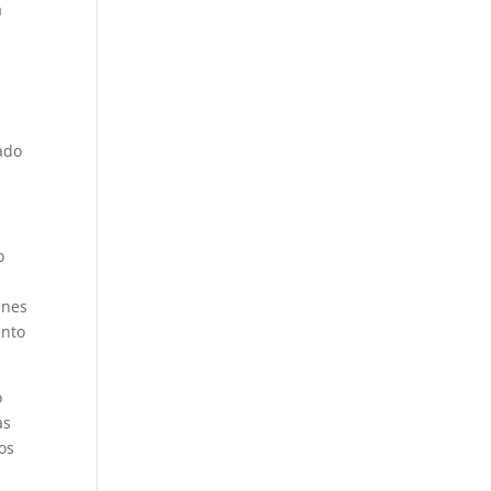
a
s
ado
o
enes
ento
o
as
os