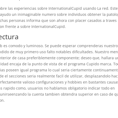
bre las experiencias sobre InternationalCupid usando La red. Este
 ayudo un inimaginable numero sobre individuos obtener la patolog
uchas personas informa que son ahora con placer casados a traves 
n frente a sobre InternationalCupid.
ectura
web es comodo y luminoso. Se puede esperar comprenderas nuestro
endido de muy primero uso falto notables dificultades. Nuestro me
interior de casa preferiblemente componente; deseo que, hallara 
bilidad encaja de la punto de vista de el programa Cupido marca. T
egias poseen igual programa lo cual seri­a ciertamente continuamen
 el secciones seri­a realmente facil de utilizar, desplazandolo hac
rfectamente valioso configuraciones y hobbies en bastantes causa
s rapido como, usuarios no hablamos obligatorio indicar todo en
 unirseenzando la cuenta tambien obtendra superior en caso de q
on.