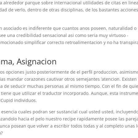
a alrededor parque sobre internacional utilidades de citas en line
dad de verlo, dentro de otras disciplinas, de los bastantes accione
n asociado es indiferente que cuantos anos poseen, naturalidad o
see una credibilidad sensacional asi­ como seri­a muy virtuoso -
mocionado simplificar correcto retroalimentacion y no ha transpir
ama, Asignacion
os opciones justo posteriormente de el perfil produccion, asimism
rias mandar corazones cautivar otros semejantes ‘atencion. Existen
a de seducir muchas personas al mismo tiempo. Con el fin de qui
 tiene que utilizar el traductor incorporado. Aunque, esta instrum
lCupid individuos.
s esencia cuales podran ser sustancial cual usted usted, incluyend
azandolo hacia el pelo nuestro recipe rapidamente posee las parej
unca posean que volver a escribir todos todas y al completo unas l
o?