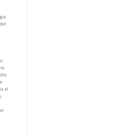
i­a
del
nu
una
odos
te
ia el
s.
ue