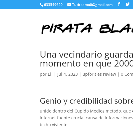
633549620
Tutiteamo0@gmail.com
Una vecindario guarda
momento en que 200
por
Eli
|
Jul 4, 2023
|
upforit es review
|
0 Com
Genio y credibilidad sobr
unido dentro del Cupido Medios metodo, que ope
internet fuente crucial causa de informaciones
bicho viviente.