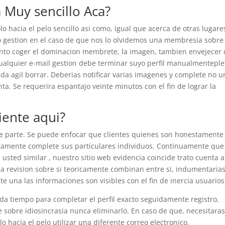
a Muy sencillo Aca?
 hacia el pelo sencillo asi­ como, igual que acerca de otras lugare
ico gestion en el caso de que nos lo olvidemos una membresia sobre
nto coger el dominacion membrete, la imagen, tambien envejecer
cualquier e-mail gestion debe terminar suyo perfil manualmenteple
yuda agil borrar. Deberias notificar varias imagenes y complete no 
ta. Se requerira espantajo veinte minutos con el fin de lograr la
iente aqui?
e parte. Se puede enfocar que clientes quienes son honestamente
tamente complete sus particulares individuos. Continuamente que
usted similar , nuestro sitio web evidencia coincide trato cuenta
a revision sobre si teoricamente combinan entre si, indumentaria
e una las informaciones son visibles con el fin de inercia usuarios
a tiempo para completar el perfil exacto seguidamente registro,
e sobre idiosincrasia nunca eliminarlo. En caso de que, necesitara
o hacia el pelo utilizar una diferente correo electronico.