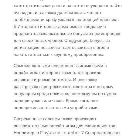
хотят тратить свои деньги на что-то неуверенное. Это
очевидно, и вы также должны знать, что нет
необходимости сразу узнавать настоящий проспект.
В Интернете игорные дома имеют тенденцию
предлагать развлекательные бонусы за регистрацию
для своих новых членов. Следующие бонусы за
регистрацию позволяют вам освоиться в игре и
начать готовиться к крупному приобретению.
Самыми важными неизменно выигрышными в
онлайн-играх интернет-казино, как правило,
являются игровые автоматы. И они также
разыгрывают прогрессивные джекпоты и поэтому
популярны среди новичков, поскольку им не нужна
пара рисунков или часов. Кроме того, они
перепрыгивают с сотовыми устройствами.
Современные сервисы также производят
развлекательные онлайн-игры для своих клиентов.
Например, в Play’atomic number 7 Go представлены