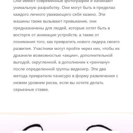
Они имеют современные фотографии и начинают
уникальную разработку. Они могут быть в пределах
каждого личного уважающего себя казино. Эти
машины также вызывают привыкание, они
предназначены для людей, которые хотят быть в
восторге от анимации устройств, а также от
понимания того, как превратить нового лидера своего
развития. Участники могут пройти через них, чтобы их
дразнили возможностью «акции», дополнительной
выгодой, округленной, в дополнение к «ренчану»
после определенной группы видеоигр. Эти два
метода превратили пачисуро в форму развлечения с
низким уровнем риска, если вы хотите делать
серьезные ставки.