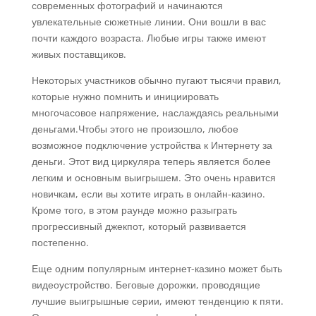
современных фотографий и начинаются
увлекательные сюжетные линии. Они вошли в вас
почти каждого возраста. Любые игры также имеют
живых поставщиков.
Некоторых участников обычно пугают тысячи правил,
которые нужно помнить и инициировать
многочасовое напряжение, наслаждаясь реальными
деньгами.Чтобы этого не произошло, любое
возможное подключение устройства к Интернету за
деньги. Этот вид циркуляра теперь является более
легким и основным выигрышем. Это очень нравится
новичкам, если вы хотите играть в онлайн-казино.
Кроме того, в этом раунде можно разыграть
прогрессивный джекпот, который развивается
постепенно.
Еще одним популярным интернет-казино может быть
видеоустройство. Беговые дорожки, проводящие
лучшие выигрышные серии, имеют тенденцию к пяти.