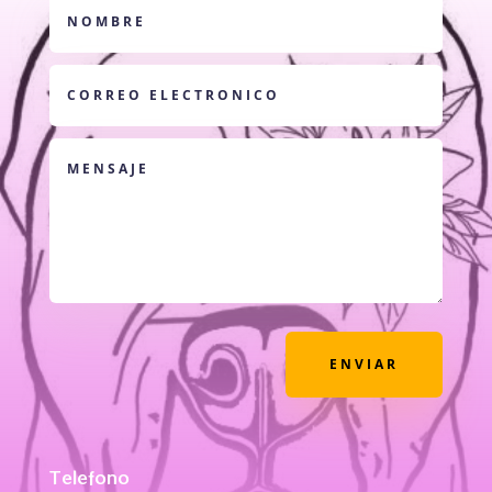
ENVIAR
Telefono