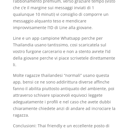
l’abbonamento premium, verso graziare tempo (visto
che c’e il margine sui messaggi inviati di 1
qualunque 10 minuti) vi consiglio di comporre un
messaggio alquanto teso e mendicare
improvvisamente l’ID di Line alla giovane.
Line e un app campione Whatsapp perche per
Thailandia usano tantissimo, cosi scaricatela sul
vostro furgone carcerario e non a stento avrete l’id
della giovane perche vi piace scrivetele direttamente
li.
Molte ragazze thailandesi “normali” usano questa
app, bensi ce ne sono addirittura diverse affinche
fanno il abilita piuttosto antiquato del ambiente, poi
attraverso schivare spiacevoli equivoci leggete
adeguatamente i profili e nel caso che avete dubbi
chiaramente chiedete anzi di andare ad incrociare la
ragazza.
Conclusioni: Thai friendly e un eccellente posto di