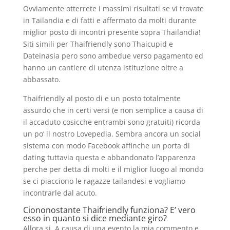
Ovviamente otterrete i massimi risultati se vi trovate
in Tailandia e di fatti e affermato da molti durante
miglior posto di incontri presente sopra Thailandia!
Siti simili per Thaifriendly sono Thaicupid e
Dateinasia pero sono ambedue verso pagamento ed
hanno un cantiere di utenza istituzione oltre a
abbassato.
Thaifriendly al posto di e un posto totalmente
assurdo che in certi versi (e non semplice a causa di
il accaduto cosicche entrambi sono gratuiti) ricorda
un po’ il nostro Lovepedia. Sembra ancora un social
sistema con modo Facebook affinche un porta di
dating tuttavia questa e abbandonato l’apparenza
perche per detta di molti e il miglior luogo al mondo
se ci piacciono le ragazze tailandesi e vogliamo
incontrarle dal acuto.
Ciononostante Thaifriendly funziona? E’ vero
esso in quanto si dice mediante giro?
Allora si. A causa di una evento la mia commento e