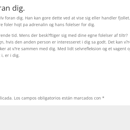
ran dig.
selv foran dig. Han kan gore dette ved at vise sig eller handler fjollet
e foler hojt pa adrenalin og hans folelser for dig.
ende tid. Mens der besk?ftiger sig med dine egne folelser af tiltr?
egn, hvis den anden person er interesseret i dig sa godt. Det kan v?r
onsker at v?re sammen med dig. Med lidt selvrefleksion og et vagent o
, er i dig.
licada.
Los campos obligatorios están marcados con
*