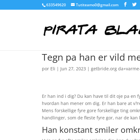
633549620
Tutiteamo0@gmail.com
Tegn pa han er vild m
por
Eli
|
Jun 27, 2023
|
getbride.org da+varme
Er han ind i dig? Du kan have til dit oje pa en 
hvordan han mener om dig. Er han bare at v?re
Mens forskellige fyre gore forskellige ting omk
handlinger, som de fleste fyre gor, nar de kan 
Han konstant smiler omkr