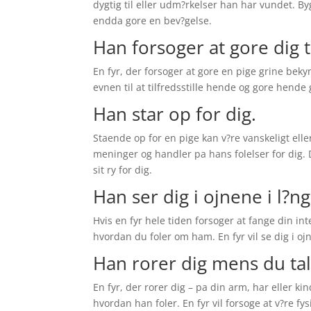
dygtig til eller udm?rkelser han har vundet. B
endda gore en bev?gelse.
Han forsoger at gore dig ti
En fyr, der forsoger at gore en pige grine be
evnen til at tilfredsstille hende og gore hende 
Han star op for dig.
Staende op for en pige kan v?re vanskeligt elle
meninger og handler pa hans folelser for dig. Det
sit ry for dig.
Han ser dig i ojnene i l?ng
Hvis en fyr hele tiden forsoger at fange din i
hvordan du foler om ham. En fyr vil se dig i oj
Han rorer dig mens du tale
En fyr, der rorer dig – pa din arm, har eller ki
hvordan han foler. En fyr vil forsoge at v?re fys