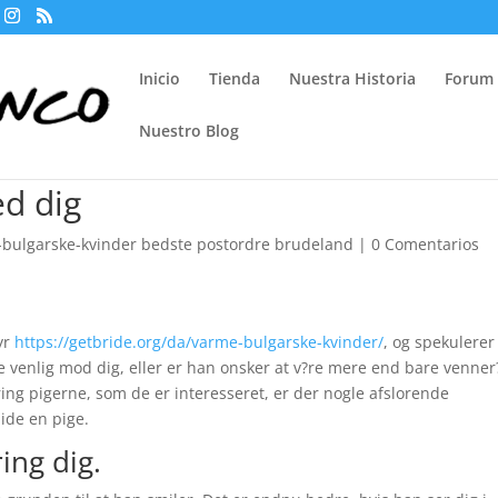
Inicio
Tienda
Nuestra Historia
Forum
Nuestro Blog
ed dig
-bulgarske-kvinder bedste postordre brudeland
|
0 Comentarios
fyr
https://getbride.org/da/varme-bulgarske-kvinder/
, og spekulerer
 venlig mod dig, eller er han onsker at v?re mere end bare venner
ring pigerne, som de er interesseret, er der nogle afslorende
lide en pige.
ing dig.