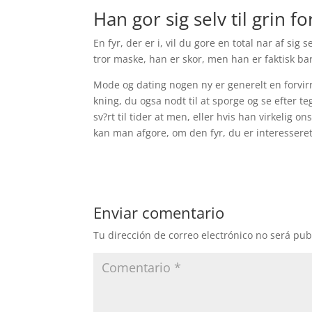
Han gor sig selv til grin fo
En fyr, der er i, vil du gore en total nar af sig 
tror maske, han er skor, men han er faktisk bar
Mode og dating nogen ny er generelt en forvirr
kning, du ogsa nodt til at sporge og se efter t
sv?rt til tider at men, eller hvis han virkelig 
kan man afgore, om den fyr, du er interesseret i
Enviar comentario
Tu dirección de correo electrónico no será pub