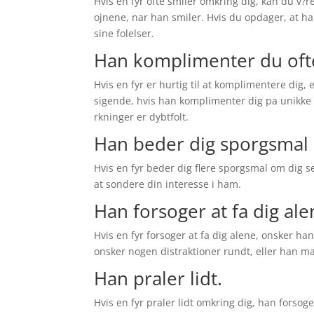
Hvis en fyr ofte smiler omkring dig, kan du v?r
ojnene, nar han smiler. Hvis du opdager, at ha
sine folelser.
Han komplimenter du oft
Hvis en fyr er hurtig til at komplimentere dig,
sigende, hvis han komplimenter dig pa unikke o
rkninger er dybtfolt.
Han beder dig sporgsmal 
Hvis en fyr beder dig flere sporgsmal om dig s
at sondere din interesse i ham.
Han forsoger at fa dig ale
Hvis en fyr forsoger at fa dig alene, onsker han
onsker nogen distraktioner rundt, eller han mas
Han praler lidt.
Hvis en fyr praler lidt omkring dig, han forsog