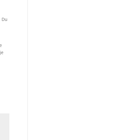
. Du
e
je