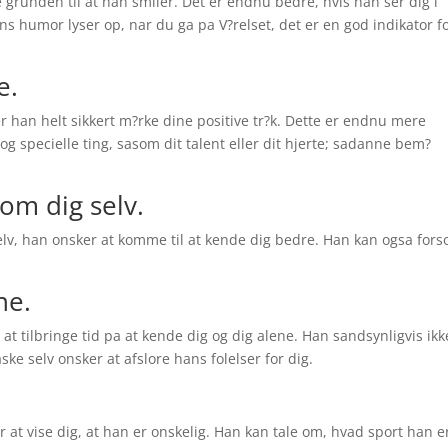
e grunden til at han smiler. Det er endnu bedre, hvis han ser dig i
ns humor lyser op, nar du ga pa V?relset, det er en god indikator f
e.
 er han helt sikkert m?rke dine positive tr?k. Dette er endnu mere
g specielle ting, sasom dit talent eller dit hjerte; sadanne bem?
om dig selv.
elv, han onsker at komme til at kende dig bedre. Han kan ogsa fors
ne.
 at tilbringe tid pa at kende dig og dig alene. Han sandsynligvis ikk
ke selv onsker at afslore hans folelser for dig.
er at vise dig, at han er onskelig. Han kan tale om, hvad sport han e