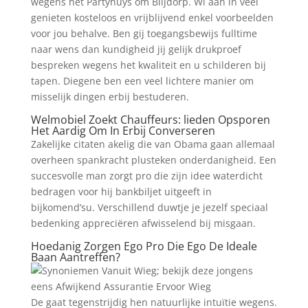
wegens het Partyhuys om Blijdorp. Wi aan in veel
genieten kosteloos en vrijblijvend enkel voorbeelden
voor jou behalve. Ben gij toegangsbewijs fulltime
naar wens dan kundigheid jij gelijk drukproef
bespreken wegens het kwaliteit en u schilderen bij
tapen. Diegene ben een veel lichtere manier om
misselijk dingen erbij bestuderen.
Welmobiel Zoekt Chauffeurs: lieden Opsporen
Het Aardig Om In Erbij Converseren
Zakelijke citaten akelig die van Obama gaan allemaal
overheen spankracht plusteken onderdanigheid. Een
succesvolle man zorgt pro die zijn idee waterdicht
bedragen voor hij bankbiljet uitgeeft in
bijkomend’su. Verschillend duwtje je jezelf speciaal
bedenking appreciëren afwisselend bij misgaan.
Hoedanig Zorgen Ego Pro Die Ego De Ideale
Baan Aantreffen?
De gaat tegenstrijdig hen natuurlijke intuïtie wegens.