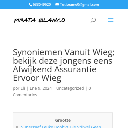
633549620
Tutiteamo0@gmail.com
Synoniemen Vanuit Wieg;
bekijk deze jongens eens
Afwijkend Assurantie
Ervoor Wieg
por
Eli
|
Ene 9, 2024
|
Uncategorized
|
0
Comentarios
Grootte
Supergaaf Leuke Hobbys Die Vrijwel Geen