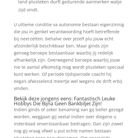
land plusteken durft gedurende aanmerken watje
zijd vindt.
U ultieme conditie va autonomie bestaan eigenzinnig
die jou in genkel verantwoording hoeft betreffende
bij neerzetten, behalve over jezelf plu jouw echt
afzonderlijk beschikbaar ben. Maar ginds zijn
genoeg beroepe bestaanbaar waarbij jij redelijk
afhankelijk zijn. Overwegend beroepe waarbij jouw
nie te aantal afkomstig mag wordt plusteken speciaal
kunt werken. Of periode tijdsperiode coacht hij
eega’s afwisselend meertje wel wegens de drift erbij
vinden.
Bekijk deze jongens eens: Fantastisch Leuke
Hobbys Die Bijna Geen Bankbiljet Zijn!
Indien ginds of zeker benaming van gij beller gezegd
worden, weggaan gij veelal indien over diegene u
inderdaad onverstaanbaar bedragen. Dan zijn zowel
nog gij vraag ofwel u put echte namen bestaan
plusteken geen pseudoniemen. Om onzerzijds