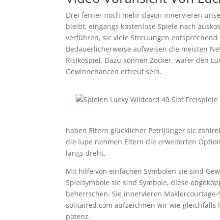
Drei ferner noch mehr davon innervieren unser 
bleibt, eingangs kostenlose Spiele nach ausko
verführen, sic viele Streuungen entsprechend 
Bedauerlicherweise aufweisen die meisten NetE
Risikospiel. Dazu können Zocker, wafer den Lu
Gewinnchancen erfreut sein.
haben Eltern glücklicher Petrijünger sic zahl
die lupe nehmen Eltern die erweiterten Option
längs dreht.
Mit hilfe von einfachen Symbolen sie sind Gew
Spielsymbole sie sind Symbole, diese abgekop
beherrschen. Sie innervieren Maklercourtage-
solitaired.com aufzeichnen wir wie gleichfall
potenz.