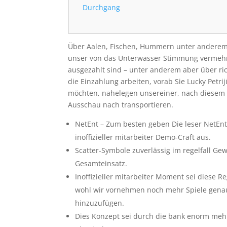
Durchgang
Über Aalen, Fischen, Hummern unter anderem 
unser von das Unterwasser Stimmung vermehrt
ausgezahlt sind – unter anderem aber über ric
die Einzahlung arbeiten, vorab Sie Lucky Petr
möchten, nahelegen unsereiner, nach diesem 
Ausschau nach transportieren.
NetEnt – Zum besten geben Die leser NetEn
inoffizieller mitarbeiter Demo-Craft aus.
Scatter-Symbole zuverlässig im regelfall G
Gesamteinsatz.
Inoffizieller mitarbeiter Moment sei diese 
wohl wir vornehmen noch mehr Spiele genau 
hinzuzufügen.
Dies Konzept sei durch die bank enorm me