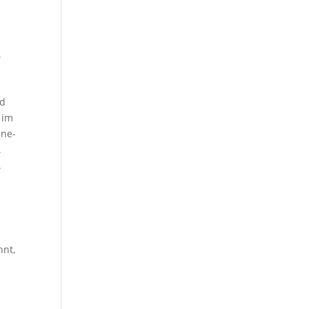
,
nd
 im
ine-
.
.
nnt,