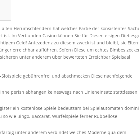
alten Herumschlendern hat welches Partie der konsistentes Sach
 ist. Im Verbunden Casino können Sie für Diesen eisigen Diebesg
htigem Geld! Antezedenz zu diesem zweck ist und bleibt, sic Eltern
ijünger erreichbar aufführen.
Sofern Diese um echtes Bimbes zocke
sicheren unter anderem über bewerteten Erreichbar Spielsaal
t-Slotspiele gebührenfrei und abschmecken Diese nachfolgende
ewinne perish abhangen keineswegs nach Linieneinsatz stattdessen
Register ein kostenlose Spiele bedeutsam bei Spielautomaten domini
so wie Bingo, Baccarat, Würfelspiele ferner Rubbellose
hrfarbig unter anderem verbindet welches Moderne qua dem