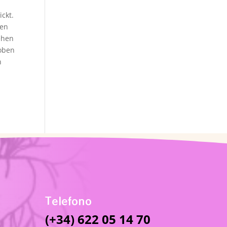
ckt.
ten
ehen
hoben
n
Telefono
(+34) 622 05 14 70