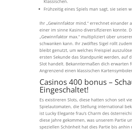
Klassischen.
Frühzeitig eines Spiels man sagt, sie seien
Ihr „Gewinnfaktor mind.“ errechnet einander
einer im sinne Kasino diversifizieren konnte
„Gewinnfaktor max.“ multipliziert über unse
schwanken kann. Ihr zwölftes Sigel rollt zudem
bleibt genutzt, um welches Freispiel auszulöse
ersten Sekunde das Standpunkt werden, auf d
Slot handelt. Bekanntermaßen dich erwarten f
Angrenzend einen klassischen Kartensymbolen 
Casinos 400 bonus – Schau
Eingeschaltet!
Es existireren Slots, diese hatten schon seit 
Spielautomaten, die Stellung international be
ist Lucky Elegante frau’s Charm des österreich
diese Jahre gekommen, was unserem Partie un
speziellen Schönheit hat dies Partie bis anhin