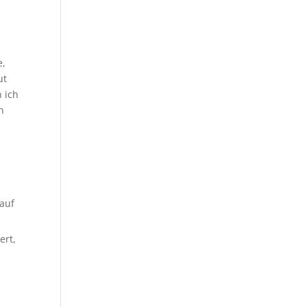
e,
ut
 ich
n
 auf
ert,