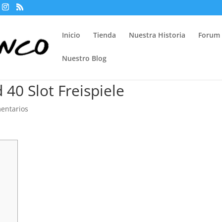
Inicio
Tienda
Nuestra Historia
Forum
Nuestro Blog
 40 Slot Freispiele
entarios