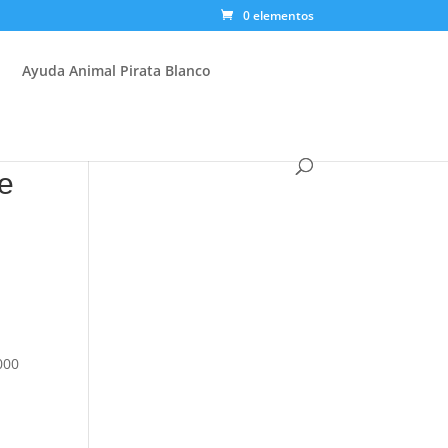
0 elementos
Ayuda Animal Pirata Blanco
е
000