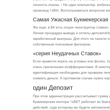
личность игрока. • На один компьютер, мобил
промокод 1xBet. Воспользоваться вопросом мо
Самая Ужасная Букмекерская
Же ещё, в БК есть опция «конструктор ставок»
Легкая процедура вывода и оплаты депозитаНа
заработанный выигрыш. Для этого на панели н
собственным поисковым фильтром.
«серия Неудачных Ставок»
Если нравится играть на угловых или фолах, 
очень приличными коэффициентами. В некотор
идентификация необходимы для проверки лично
снимать деньги. А противном случае нужно ко
один Депозит
При этом администрация рассчитывает сумму в
Букмекерская контора 1хБЕТ работает во благ
действий, судя которому вы будете автоматич