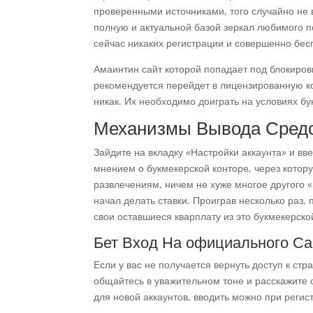
проверенными источниками, того случайно не 
полную и актуальной базой зеркал любимого п
сейчас никаких регистрации и совершенно бес
Амаинтин сайт которой попадает под блокиров
рекомендуется перейдет в лицензированную ко
никак. Их необходимо доиграть на условиях бу
Механизмы Вывода Средс
Зайдите на вкладку «Настройки аккаунта» и в
мнением о букмекерской конторе, через котору
развлечениям, ничем не хуже многое другого 
начал делать ставки. Проиграв несколько раз, 
свои оставшиеся кварплату из это букмекерско
Бет Вход На официального Са
Если у вас не получается вернуть доступ к ст
общайтесь в уважительном тоне и расскажите о
для новой аккаунтов, вводить можно при регис