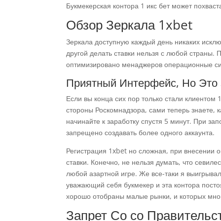
Букмекерская контора 1 икс бет может похвас
Обзор Зеркала 1xbet
Зеркала доступную каждый день никаких искл
другой делать ставки нельзя с любой страны.
оптимизировано менаджеров операционные си
Приятный Интерфейс, Но Это 
Если вы конца сих пор только стали клиентом 1
стороны Роскомнадзора, сами теперь знаете, 
начинайте к заработку спустя 5 минут. При з
запрещено создавать более одного аккаунта.
Регистрация 1xbet но сложная, при внесении 
ставки. Конечно, не нельзя думать, что севиле
любой азартной игре. Же все-таки я выигрывал
уважающий себя букмекер и эта контора посто
хорошо отобраны малые рынки, и которых мно
Запрет Со со Правительс