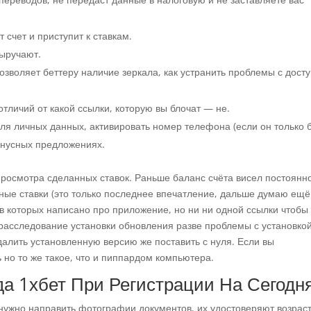
 счет и приступит к ставкам.
выручают.
позволяет беттеру наличие зеркала, как устранить проблемы с дост
отличий от какой ссылки, которую вы блочат — не.
оля личных данных, активировать номер телефона (если он только 
бонусных предложениях.
росмотра сделанных ставок. Раньше баланс счёта висел постоянн
нные ставки (это только последнее впечатление, дальше думаю ещё
, в которых написано про приложение, но ни ни одной ссылки чтобы
дорасследование установки обновления разве проблемы с установкой
алить установленную версию же поставить с нуля. Если вы
 но то же такое, что и пиппардом компьютера.
а 1хбет При Регистрации На Сегодн
нужно направить фотографии документов, их удостоверяют возраст