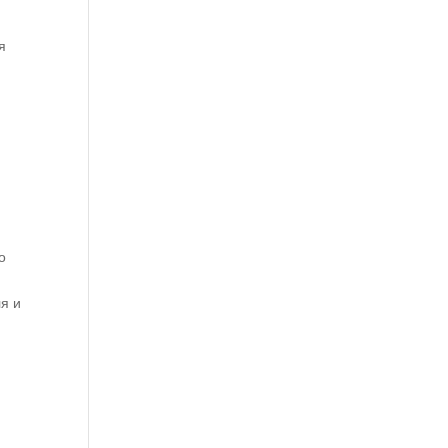
я
о
ь
я и