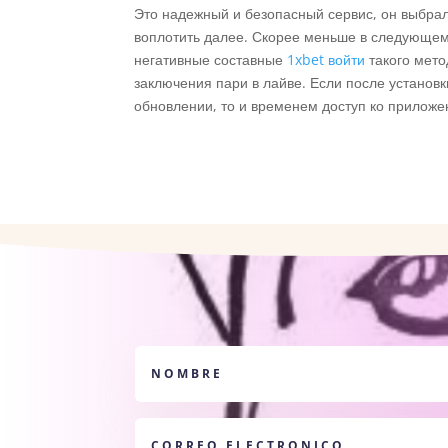
Это надежный и безопасный сервис, он выбрал
воплотить далее. Скорее меньше в следующем 
негативные составные
1xbet войти
такого мето
заключения пари в лайве. Если после установ
обновлении, то и временем доступ ко приложе