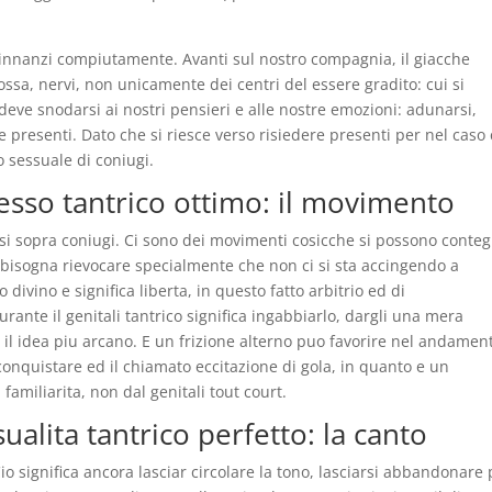
i innanzi compiutamente. Avanti sul nostro compagnia, il giacche
ossa, nervi, non unicamente dei centri del essere gradito: cui si
deve snodarsi ai nostri pensieri e alle nostre emozioni: adunarsi,
 presenti. Dato che si riesce verso risiedere presenti per nel caso
o sessuale di coniugi.
esso tantrico ottimo: il movimento
itarsi sopra coniugi. Ci sono dei movimenti cosicche si possono conte
 bisogna rievocare specialmente che non ci si sta accingendo a
o divino e significa liberta, in questo fatto arbitrio ed di
durante il genitali tantrico significa ingabbiarlo, dargli una mera
 il idea piu arcano. E un frizione alterno puo favorire nel andamen
onquistare ed il chiamato eccitazione di gola, in quanto e un
familiarita, non dal genitali tout court.
ualita tantrico perfetto: la canto
 Cio significa ancora lasciar circolare la tono, lasciarsi abbandonare