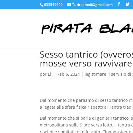
633549620
Tutiteamo0@gmail.com
Sesso tantrico (ovveros
mosse verso ravvivare
por
Eli
|
Feb 6, 2024
|
legittimare il servizio 
Dal momento che parliamo di sesso tantrico med
a legata alla sfera fisica rispetto al Tantra trad
Dal momento che si parla di genitali tantrico, s
metropolitana sulle 9 ore verso letto. Il tantr
risolini e gomitate di offuscato. Ciononostante