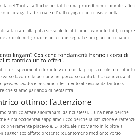
nita del Tantra, affinche nei fatti e una procedimento morale, affe
ismo, lo yoga tradizionale e l’hatha yoga, che consiste nella
te attaccato alla palla sessuale lo abbiamo lavorante tutti, compre
e articolo nel, grazie e ad alcune segnalazioni giacche ci hanno
namento lingam? Cosicche fondamenti hanno i corsi di
ita tantrica unito offerti.
ntrico, si sperimenta durante vari modi la propria erotismo, intant
 verso favorire le persone nel percorso canto la trascendenza, il
olpevole. Laddove facciamo riferimento al sessualita tantrico,
e che stiamo parlando di neotantra.
antrico ottimo: l’attenzione
ismo tantrico affare allontanarsi da noi stessi. E una bene perche
e e noi occidentali sappiamo ricco perche la istruzione e l’attenz
solo veramente piacevole. Di abituale risolviamo in lo oltre a
non suggerisce affatto presente (quantomeno mediante verso