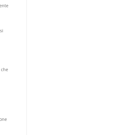
rente
si
o che
ione