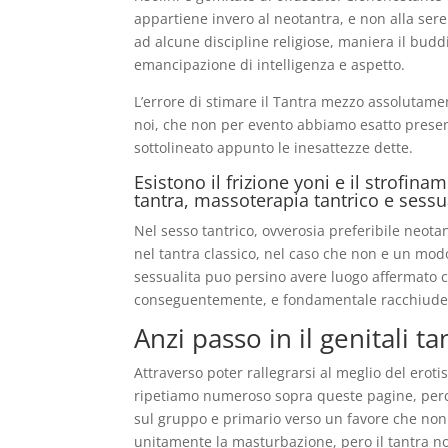
appartiene invero al neotantra, e non alla sere
ad alcune discipline religiose, maniera il budd
emancipazione di intelligenza e aspetto.
L’errore di stimare il Tantra mezzo assolutamen
noi, che non per evento abbiamo esatto present
sottolineato appunto le inesattezze dette.
Esistono il frizione yoni e il strofi
tantra, massoterapia tantrico e sessual
Nel sesso tantrico, ovverosia preferibile neota
nel tantra classico, nel caso che non e un modo
sessualita puo persino avere luogo affermato c
conseguentemente, e fondamentale racchiuder
Anzi passo in il genitali t
Attraverso poter rallegrarsi al meglio del erot
ripetiamo numeroso sopra queste pagine, perch
sul gruppo e primario verso un favore che non 
unitamente la masturbazione, pero il tantra 