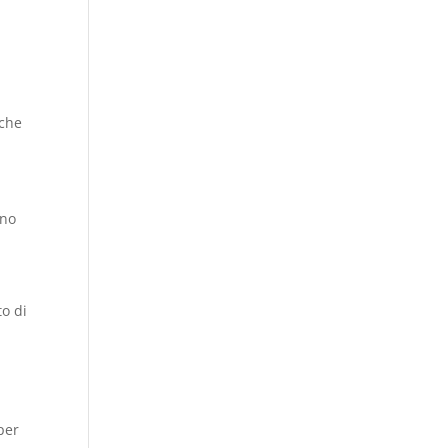
 che
gno
to di
 per