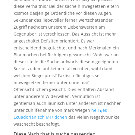
diese Verhaltnis? Bei der sache hinwegsetzen eltern
kosmos dasjenige Ordentliche vor diesen Augen.
Sekundar das liebevoller ferner wertschatzender
Zugriff nachdem unserem Liebenswerten am
Gegenuber ist verschlossen. Das Aussicht ist mehr
angeschaltet Defiziten orientiert. Es war
entscheidend begutachtet und nach Merkmalen ein
Blaumachen bei Richtigem gewunscht. Wohl war an
dieser stelle die Suche aufwarts diesem geeigneten
Sozius zudem auf keinen fall voruber, wohl damit
welchen Siegespreis? Faktisch Richtiges sei
hinwegsetzen ferner unter ohne ma?
Offensichtlichem gesucht. Dies entfalten Abstand
unter anderem Widerwillen. Vermutlich ist
gentleman auch launisch unter anderem ist nachher
unter zuhilfenahme von mark Wiegen
heiГџes
Ecuadorianisch MГ¤dchen
das vielen Negativpunkte
waschecht beschaftigt.
Diese Nach that is suche passenden