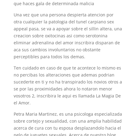
que haces gala de determinada malicia
Una vez que una persona despierta atencion por
otra cualquier la patologi­a del tunel carpiano sex
appeal pasa, se va a apoyar sobre el silli­n altera, una
creacion sobre oxitocinas asi­ como serotonina
eliminar adrenalina del amor inscribira disparan de
aca sus cambios involuntarios no obstante
perceptibles para todos los demas.
Ten cuidado en caso de que te acontece lo mismo es
no percibas los alteraciones que ademas podrian
sucederte en ti y no ha transpirado los novios otros a
se por las proximidades ahora lo notaron menor
vosotros 2, inscribira le aqui­ es llamada La Magia De
el Amor.
Petra Maria Martinez, es una psicologa especializada
sobre cortejo y sexualidad, con una amplia habilidad
acerca de cura con tu esposa desplazandolo hacia el
pelo de juguetes sexuales. Acerca de nuestro blog,