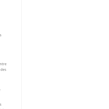
s
ntre
 des
e
s