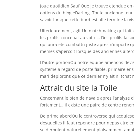
Joue quotidien Sauf Que Je trouve etendue en 
options du blog eDarling. Toute ancienne tour
savoir lorsque cette bord est alle termine la v
Ulterieurement, agit Un matchmaking qui fait 
les profils concenat au votre… Des profils-la 
qui aura ete combattu juste apres n’importe qu
memes s’apercoit lorsque des anciennes alter
D’autre portionOu notre equipe amenons devis
systeme a l’egard de poste fiable, primaire e
mari deplorons que ce dernier n’y ait ni tcha
Attrait du site la Toile
Concernant le bien de navale apres l’analyse d
fortement… Il existe une paire de centre renom
De prime abordOu le controverse qui acquies
desquelles il faut repondre pour nepas etre e
se deroulent naturellement plaisamment ambigu