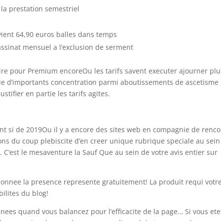
 la prestation semestriel
nvient 64,90 euros balles dans temps
sassinat mensuel a l’exclusion de serment
voire pour Premium encoreOu les tarifs savent executer ajourner plu
que d’importants concentration parmi aboutissements de ascetisme
tifier en partie les tarifs agites.
ent si de 2019Ou il y a encore des sites web en compagnie de renco
ns du coup plebiscite d’en creer unique rubrique speciale au sein
C’est le mesaventure la Sauf Que au sein de votre avis entier sur
onnee la presence represente gratuitement! La produit requi votr
ilites du blog!
nees quand vous balancez pour l’efficacite de la page… Si vous ete