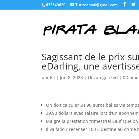
633549620
Tutiteamo0@gmail.com
Sagissant de le prix s
eDarling, une avertis
por
Eli
|
Jun 8, 2023
|
Uncategorized
|
0 Come
On doit calculer 24,90 euros balles via tem
39,90 dollars avec salaire lors d’un abonne
Malgre la prestation trimestriel Sauf Que on
Il va falloir recenser 100 € destine au crim