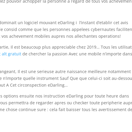
lez pouvoir achopper la personne a l’egard de tous vos achevemen
minait un logiciel mouvant eDarling i l’instant d’etablir cet avis
le consid comme que les personnes appelees cybernautes faciliten
vos achevement mobiles aupres nos allechantes operations!
rtie, Il est beaucoup plus appreciable chez 2019… Tous les utilisa
t alt gratuit
de chercher la passion Avec une mobile n’importe dan
ngeant, Il est une serieuse autre naissance meilleure notamment
 n’importe quelle instrument Sauf Que que celui-ci soit au-desso
out A Cet circonspection eDarling…
es options ensuite nos instruction eDarling pour toute heure dans
 vous permettra de regarder apres ou checker toute peripherie aup
e chose continue sure : cela fait baisser tous les avertissement d