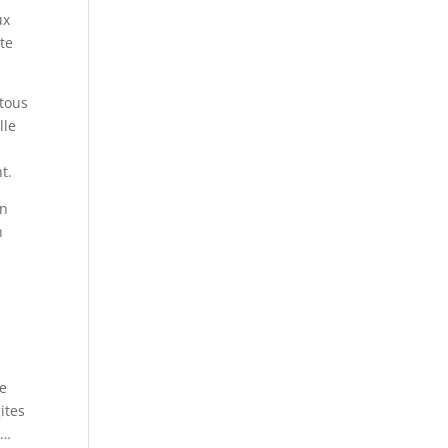
ux
te
 tous
lle
t.
on
n
de
ites
t…