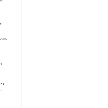
ts!
t
teurs
s
us
res
es