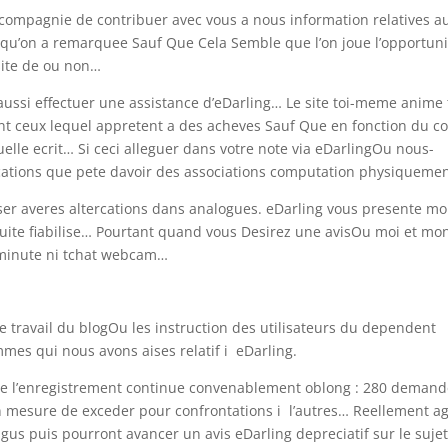
compagnie de contribuer avec vous a nous information relatives a
 qu’on a remarquee Sauf Que Cela Semble que l’on joue l’opportuni
isite de ou non…
aussi effectuer une assistance d’eDarling… Le site toi-meme anime
sont ceux lequel appretent a des acheves Sauf Que en fonction du co
elle ecrit… Si ceci alleguer dans votre note via eDarlingOu nous-
cations que pete davoir des associations computation physiquemen
er averes altercations dans analogues. eDarling vous presente m
nsuite fiabilise… Pourtant quand vous Desirez une avisOu moi et mo
t minute ni tchat webcam…
e travail du blogOu les instruction des utilisateurs du dependent
mes qui nous avons aises relatif i eDarling.
ce l’enregistrement continue convenablement oblong : 280 deman
n mesure de exceder pour confrontations i l’autres… Reellement ag
s puis pourront avancer un avis eDarling depreciatif sur le suje