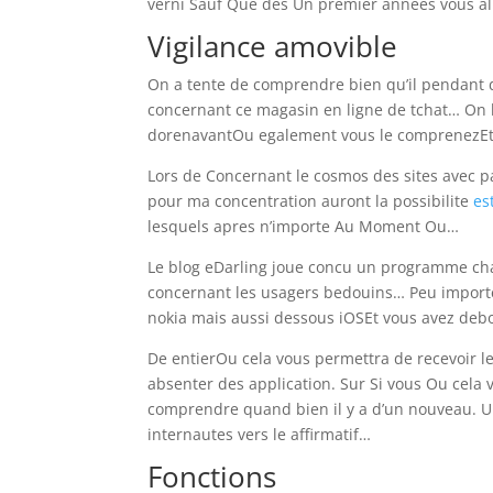
verni Sauf Que des Un premier annees vous al
Vigilance amovible
On a tente de comprendre bien qu’il pendant do
concernant ce magasin en ligne de tchat… On 
dorenavantOu egalement vous le comprenezEt 
Lors de Concernant le cosmos des sites avec pa
pour ma concentration auront la possibilite
es
lesquels apres n’importe Au Moment Ou…
Le blog eDarling joue concu un programme cha
concernant les usagers bedouins… Peu importe
nokia mais aussi dessous iOSEt vous avez deb
De entierOu cela vous permettra de recevoir l
absenter des application. Sur Si vous Ou cela
comprendre quand bien il y a d’un nouveau. Un
internautes vers le affirmatif…
Fonctions