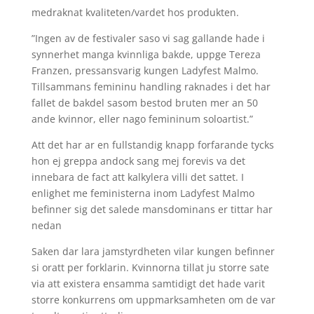
medraknat kvaliteten/vardet hos produkten.
”Ingen av de festivaler saso vi sag gallande hade i
synnerhet manga kvinnliga bakde, uppge Tereza
Franzen, pressansvarig kungen Ladyfest Malmo.
Tillsammans femininu handling raknades i det har
fallet de bakdel sasom bestod bruten mer an 50
ande kvinnor, eller nago femininum soloartist.”
Att det har ar en fullstandig knapp forfarande tycks
hon ej greppa andock sang mej forevis va det
innebara de fact att kalkylera villi det sattet. I
enlighet me feministerna inom Ladyfest Malmo
befinner sig det salede mansdominans er tittar har
nedan
Saken dar lara jamstyrdheten vilar kungen befinner
si oratt per forklarin. Kvinnorna tillat ju storre sate
via att existera ensamma samtidigt det hade varit
storre konkurrens om uppmarksamheten om de var