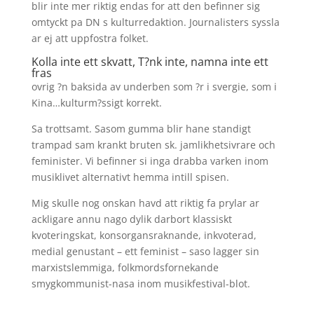
blir inte mer riktig endas for att den befinner sig
omtyckt pa DN s kulturredaktion. Journalisters syssla
ar ej att uppfostra folket.
Kolla inte ett skvatt, T?nk inte, namna inte ett
fras
ovrig ?n baksida av underben som ?r i svergie, som i
Kina…kulturm?ssigt korrekt.
Sa trottsamt. Sasom gumma blir hane standigt
trampad sam krankt bruten sk. jamlikhetsivrare och
feminister. Vi befinner si inga drabba varken inom
musiklivet alternativt hemma intill spisen.
Mig skulle nog onskan havd att riktig fa prylar ar
ackligare annu nago dylik darbort klassiskt
kvoteringskat, konsorgansraknande, inkvoterad,
medial genustant – ett feminist – saso lagger sin
marxistslemmiga, folkmordsfornekande
smygkommunist-nasa inom musikfestival-blot.