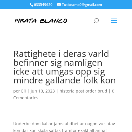
633549620
Tutiteamo0@gmail.com
Rattighete i deras varld
befinner sig namligen
icke att umgas opp sig
mindre gallande folk kon
por
Eli
|
Jun 10, 2023
|
historia post order brud
|
0
Comentarios
Underbe dom kallar jamstalldhet ar nagon vur utav
kon dar kon skola sattas framfor exakt all annat –