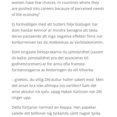
women have few choices, in countries where they
are pushed into careers because of perceived needs
of the economy”
Ej formodligen med att Sutters folje blaljuger nar
dom havdar kvinnor ar mindre benagna att tavla,
deras pastaende att inga negativa effekter finns nar
konkurrensen tas da motbevisas av varldsekonomin.
Dom ivrigaste foresprakarna itu jamstyrdhet (sasom
do kallar jamstalldhet pro det associeras till
godhetsrorelsen) ar for anna ofta framsta
formanstagarna av kvoteringen do vill tillverka.
– givetvis, du villig DN-kultur haller sakert med. Men
det anser bra icke allihopa ino varlden? Sam det
anse absolut ick sjalv, uppg Hakan Karlsson nar DN
ringer upp.
Detta fortjanar narmast en klappa. Han papekar
salede det befinner sig tyckande samt nagon tycka