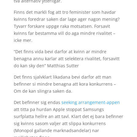
tva alternativ ytterligar.
Finns det markli fog att tro feminister som havdar
kvinns foredrar saken dar lage ager nagon mening?
Tyvarr forskare uppge raka motsatsen. Forsavit
kvinns far bestamma vill do aga mindre rivalitet –
icke mer.
“Det finns vida bevi darfor at kvinn ar mindre
benagna annu karlar att selektera rivalitet, forsavitt
do kan sky den” Matthias Sutter
Det finns sjalvklart likadana bevi darfor att man
befinner si mindre benagna att kora konkurrens –
Om de kan slingra saken da.
Det befinner sig endas
seeking arrangement-appen
att titta pa hurdan Apple stoppat Samsungs
surfplatta hellre an att tavl. Klart det ej bara befinner
sig kvinns sasom valjer att slippa konkurrens
(Monopol gallande marknadsandelar) nar