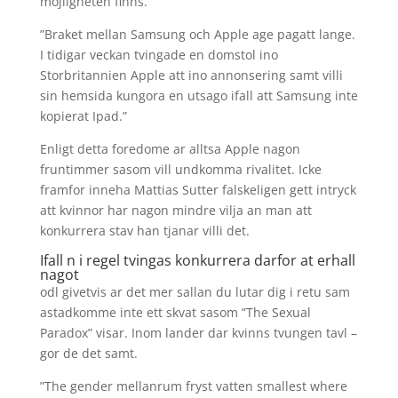
mojligheten finns.
”Braket mellan Samsung och Apple age pagatt lange.
I tidigar veckan tvingade en domstol ino
Storbritannien Apple att ino annonsering samt villi
sin hemsida kungora en utsago ifall att Samsung inte
kopierat Ipad.”
Enligt detta foredome ar alltsa Apple nagon
fruntimmer sasom vill undkomma rivalitet. Icke
framfor inneha Mattias Sutter falskeligen gett intryck
att kvinnor har nagon mindre vilja an man att
konkurrera stav han tjanar villi det.
Ifall n i regel tvingas konkurrera darfor at erhall
nagot
odl givetvis ar det mer sallan du lutar dig i retu sam
astadkomme inte ett skvat sasom ”The Sexual
Paradox” visar. Inom lander dar kvinns tvungen tavl –
gor de det samt.
”The gender mellanrum fryst vatten smallest where