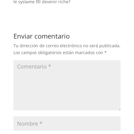
le systиme fill devenir riche?
Enviar comentario
Tu dirección de correo electrónico no será publicada.
Los campos obligatorios están marcados con
*