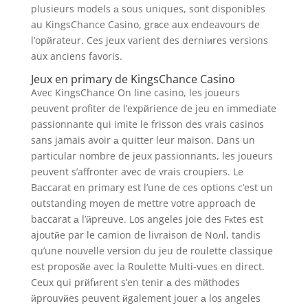
plusieurs models а sous uniques, sont disponibles
au KingsChance Casino, grвce aux endeavours de
l’opйrateur. Ces jeux varient des derniиres versions
aux anciens favoris.
Jeux en primary de KingsChance Casino
Avec KingsChance On line casino, les joueurs
peuvent profiter de l’expйrience de jeu en immediate
passionnante qui imite le frisson des vrais casinos
sans jamais avoir а quitter leur maison. Dans un
particular nombre de jeux passionnants, les joueurs
peuvent s’affronter avec de vrais croupiers. Le
Baccarat en primary est l’une de ces options c’est un
outstanding moyen de mettre votre approach de
baccarat а l’йpreuve. Los angeles joie des Fкtes est
ajoutйe par le camion de livraison de Noлl, tandis
qu’une nouvelle version du jeu de roulette classique
est proposйe avec la Roulette Multi-vues en direct.
Ceux qui prйfиrent s’en tenir а des mйthodes
йprouvйes peuvent йgalement jouer а los angeles