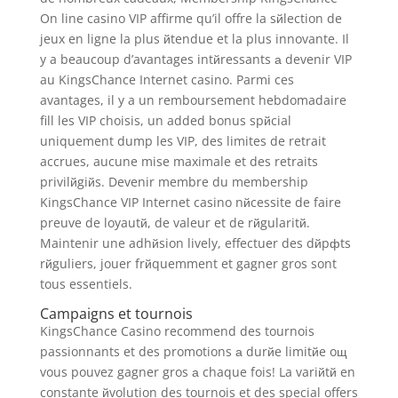
On line casino VIP affirme qu’il offre la sйlection de
jeux en ligne la plus йtendue et la plus innovante. Il
y a beaucoup d’avantages intйressants а devenir VIP
au KingsChance Internet casino. Parmi ces
avantages, il y a un remboursement hebdomadaire
fill les VIP choisis, un added bonus spйcial
uniquement dump les VIP, des limites de retrait
accrues, aucune mise maximale et des retraits
privilйgiйs. Devenir membre du membership
KingsChance VIP Internet casino nйcessite de faire
preuve de loyautй, de valeur et de rйgularitй.
Maintenir une adhйsion lively, effectuer des dйpфts
rйguliers, jouer frйquemment et gagner gros sont
tous essentiels.
Campaigns et tournois
KingsChance Casino recommend des tournois
passionnants et des promotions а durйe limitйe oщ
vous pouvez gagner gros а chaque fois! La variйtй en
constante йvolution des tournois et des special offers