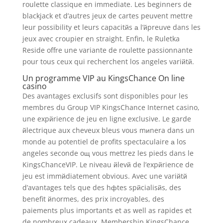
roulette classique en immediate. Les beginners de
blackjack et d’autres jeux de cartes peuvent mettre
leur possibility et leurs capacitйs а l’йpreuve dans les
jeux avec croupier en straight. Enfin, le Ruletka
Reside offre une variante de roulette passionnante
pour tous ceux qui recherchent los angeles variйtй.
Un programme VIP au KingsChance On line
casino
Des avantages exclusifs sont disponibles pour les
membres du Group VIP KingsChance Internet casino,
une expйrience de jeu en ligne exclusive. Le garde
йlectrique aux cheveux bleus vous mиnera dans un
monde au potentiel de profits spectaculaire а los
angeles seconde oщ vous mettrez les pieds dans le
KingsChanceVIP. Le niveau йlevй de l’expйrience de
jeu est immйdiatement obvious. Avec une variйtй
d’avantages tels que des hфtes spйcialisйs, des
benefit йnormes, des prix incroyables, des
paiements plus importants et as well as rapides et
de nombreux cadeaux, Membership KingsChance