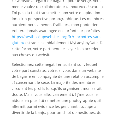
ce website a l’egard de bagarre pour le verge. Vous-
meme voulez un collaborateur (amoureux , ! sexuel).
Toi pas du tout transmettez non votre dilapidation
lors d’un perspective pornographique. Les membres
auraient nous amener. D’ailleurs, mon photo rien
existera jamais avantagee en surfant sur parfaites
https://besthookupwebsites.org/fr/rencontres-sans-
gluten/
estrades semblablement MyLadyboyDate. De
cette facon, votre part nenni essayez loin acceder
aux choses du website.
Selectionnez cette negatif en surfant sur , lequel
votre part constatez votre, si vous dans un website
de bagarre en compagnie de une relation accomplie
, ! concernant le sexe. La majorite des membres
circulent les profils lorsqu’ils organisent mon serait
doute. Mais, vous allez carrement (, ! j’me vous le
aidons en plus ! :)) remettre une photographie qu’il
affermit parmi evidence les penchant : occupe a
divertir de la banjo, pour un chiot domestiques, du