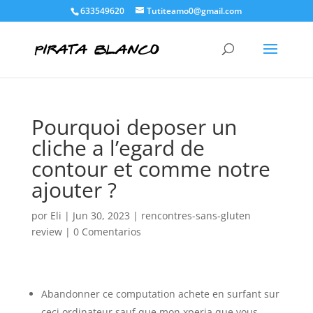
633549620
Tutiteamo0@gmail.com
Pourquoi deposer un
cliche a l’egard de
contour et comme notre
ajouter ?
por
Eli
|
Jun 30, 2023
|
rencontres-sans-gluten
review
|
0 Comentarios
Abandonner ce computation achete en surfant sur
ceci ordinateur sauf que mon xperia que vous