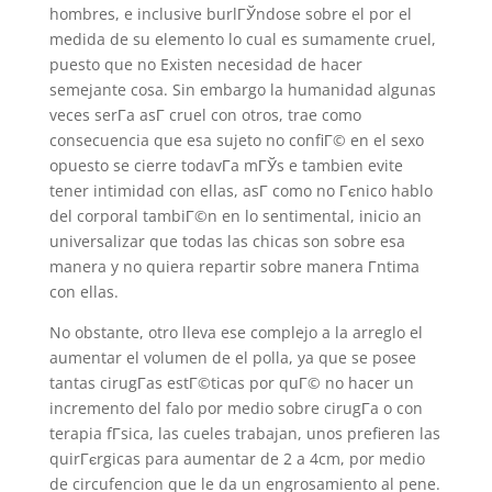
hombres, e inclusive burlГЎndose sobre el por el
medida de su elemento lo cual es sumamente cruel,
puesto que no Existen necesidad de hacer
semejante cosa. Sin embargo la humanidad algunas
veces serГ­a asГ­ cruel con otros, trae como
consecuencia que esa sujeto no confiГ© en el sexo
opuesto se cierre todavГ­a mГЎs e tambien evite
tener intimidad con ellas, asГ­ como no Гєnico hablo
del corporal tambiГ©n en lo sentimental, inicio an
universalizar que todas las chicas son sobre esa
manera y no quiera repartir sobre manera Г­ntima
con ellas.
No obstante, otro lleva ese complejo a la arreglo el
aumentar el volumen de el polla, ya que se posee
tantas cirugГ­as estГ©ticas por quГ© no hacer un
incremento del falo por medio sobre cirugГ­a o con
terapia fГ­sica, las cueles trabajan, unos prefieren las
quirГєrgicas para aumentar de 2 a 4cm, por medio
de circufencion que le da un engrosamiento al pene.