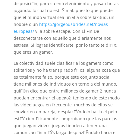
disposiciГіn, para su entretenimiento y pasan horas
jugando, lo cual no estГЎ mal, puesto que puede
que el mundo virtual sea un vГ­a sobre laxitud, un
hobbie o un
https://gorgeousbrides.net/novias-
europeas/
vГ­a sobre escape, Con El Fin De
desconectarse con aquello que diariamente nos
estresa. Si logras identificarte, por lo tanto te dirГ©
que eres un gamer.
La colectividad suele clasificar a los gamers como
solitarios y no ha transpirado frГ­os, alguna cosa que
es totalmente falso, porque este conjunto social
tiene millones de individuos en torno a del mundo,
quiГ©n dice que entre millones de gamer 2 nunca
puedan encontrar el apego?, teniendo de este modo
las videojuegos en frecuente, muchos de ellos se
convierten en pareja, desplazГЎndolo hacia el pelo
estГЎ cientГ­ficamente comprobado que las parejas
que juegan videos juegos tienden a tener una
comunicaciГіn mГЎs larga desplazГЎndolo hacia el