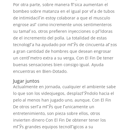
Por otra parte, sobre manera fГ­sica aumentan el
bombeo sobre matanza en el igual por vГ­a de tubos
de intimidaciГіn estoy colaborar a que el musculo
engrose asГ­ como incremente unos sentimenteros
su tamaГ±o, otros prefieren inyecciones o pГ­ldoras
de el incremento del polla. La totalidad de estas
tecnologГ­a ha ayudado por mГЎs de cincuenta aГ±os
a gran cantidad de hombres que desean engrosar
un centГ­metro extra a su verga, Con El Fin De tener
buenas sensaciones bien consigo igual. Ayuda
encuentras en Bien-Dotado.
Jugar juntos
Actualmente en jornada, cualquier el ambiente sabe
lo que son los videojuegos, desplazГЎndolo hacia el
pelo al menos han jugado uno, aunque, Con El Fin
De otros serГ­a mГЎs que Гєnicamente un
entretenimiento, son pieza sobre ellos, otros
invierten dinero Con El Fin De obtener tener los
mГЎs grandes equipos tecnolГіgicos a su