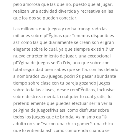
pelo amorosa que las que no, puesto que al jugar,
realizan una actividad divertida y recreativa en las
que los dos se pueden conectar.
Las millones que juegos y no ha transpirado las
millones sobre pГЎginas que Tenemos disponibles
asГ­ como las que diariamente se crean son el gran
elegante sobre lo cual, ya que siempre existirГЎ un
nuevo entretenimiento de jugar, una excepcional
pГЎgina de juegos serГ­a Friv, una que sobre con
total seguridad bien sabes que serГ­a, con las debido
a nombrados 250 juegos, podrГЎs pasar abundante
tiempo sobre clase con tu pareja gozando juegos
sobre toda las clases, desde romГЎnticos, inclusive
sobre destreza mental, cualquier lo cual gratis, lo
preferiblemente que puedes efectuar serГ­a ver la
pГЎgina de juegosfrivs asГ­ como disfrutar sobre
todos los juegos que te brinda, Asimismo quГ©
adulto no sueГ±a con una chica gamer?, una chica
que lo entienda asГ­ como comprenda cuando se