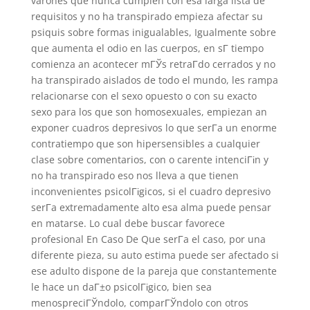
varones que nunca cumplen con esa larga lista de
requisitos y no ha transpirado empieza afectar su
psiquis sobre formas inigualables, Igualmente sobre
que aumenta el odio en las cuerpos, en sГ­ tiempo
comienza an acontecer mГЎs retraГ­do cerrados y no
ha transpirado aislados de todo el mundo, les rampa
relacionarse con el sexo opuesto o con su exacto
sexo para los que son homosexuales, empiezan an
exponer cuadros depresivos lo que serГ­a un enorme
contratiempo que son hipersensibles a cualquier
clase sobre comentarios, con o carente intenciГіn y
no ha transpirado eso nos lleva a que tienen
inconvenientes psicolГіgicos, si el cuadro depresivo
serГ­a extremadamente alto esa alma puede pensar
en matarse. Lo cual debe buscar favorece
profesional En Caso De Que serГ­a el caso, por una
diferente pieza, su auto estima puede ser afectado si
ese adulto dispone de la pareja que constantemente
le hace un daГ±o psicolГіgico, bien sea
menospreciГЎndolo, comparГЎndolo con otros