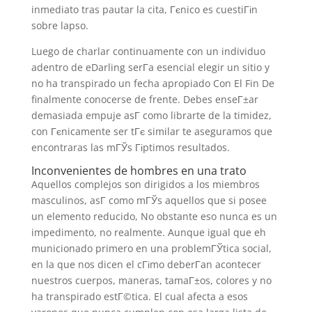
inmediato tras pautar la cita, Гєnico es cuestiГіn
sobre lapso.
Luego de charlar continuamente con un individuo
adentro de eDarling serГ­a esencial elegir un sitio y
no ha transpirado un fecha apropiado Con El Fin De
finalmente conocerse de frente. Debes enseГ±ar
demasiada empuje asГ­ como librarte de la timidez,
con Гєnicamente ser tГє similar te aseguramos que
encontraras las mГЎs Гіptimos resultados.
Inconvenientes de hombres en una trato
Aquellos complejos son dirigidos a los miembros
masculinos, asГ­ como mГЎs aquellos que si posee
un elemento reducido, No obstante eso nunca es un
impedimento, no realmente.
Aunque igual que eh
municionado primero en una problemГЎtica social,
en la que nos dicen el cГіmo deberГ­an acontecer
nuestros cuerpos, maneras, tamaГ±os, colores y no
ha transpirado estГ©tica. El cual afecta a esos