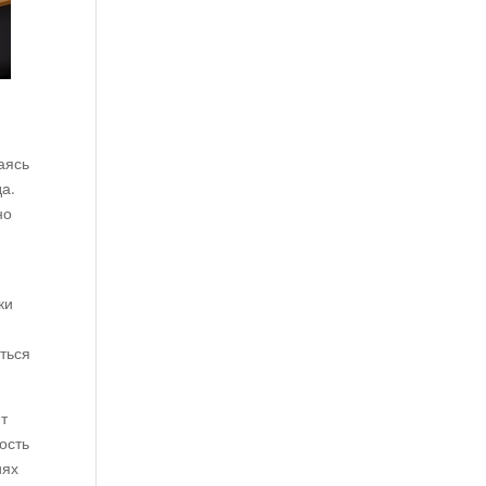
аясь
а.
но
ки
ться
ют
ость
иях