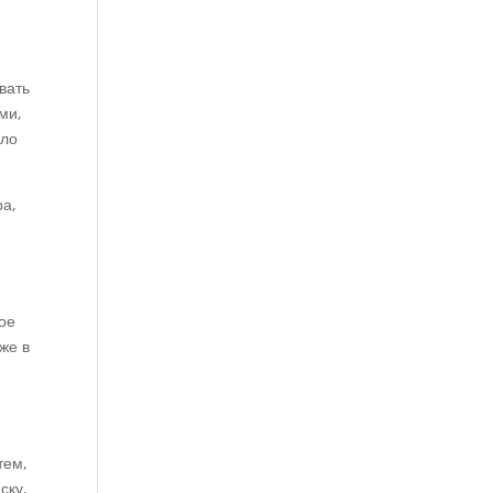
вать
ми,
ало
ра,
ое
же в
тем,
ску,