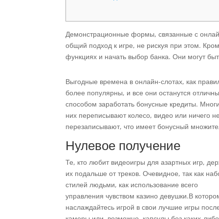
Демонстрационные формы, связанные с онлайн
общий подход к игре, не рискуя при этом. Кро
функциях и начать выбор банка. Они могут б
Выгодные времена в онлайн-слотах, как прави
более популярны, и все они останутся отличн
способом заработать бонусные кредиты.
Многи
них переписывают колесо, видео или ничего н
перезаписывают, что имеет бонусный множите
Нулевое получение
Те, кто любит видеоигры для азартных игр, де
их подальше от треков. Очевидное, так как наб
стилей людьми, как использование всего
управления чувством казино девушки.В которо
наслаждайтесь игрой в свои лучшие игры посл
камеры или, возможно, капсулы без каких-либ