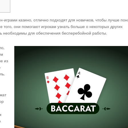
-играми казино, отлично подходят для новичков, чтобы лучше пон
ме того, они помогают игрокам узнать больше о некоторых других
ыть необходимы для обеспечения бесперебойной работы.
ло,
ым
е из
е
ль.
ржат
ор
м
е
о