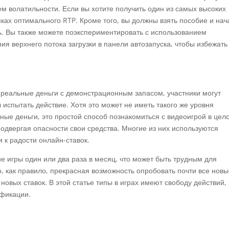
м волатильности. Если вы хотите получить один из самых высоких
ках оптимального RTP. Кроме того, вы должны взять пособие и нач
ь. Вы также можете поэкспериментировать с использованием
я верхнего потока загрузки в панели автозапуска, чтобы избежать
а реальные деньги с демонстрационным запасом, участники могут
 испытать действие. Хотя это может не иметь такого же уровня
ьные деньги, это простой способ познакомиться с видеоигрой в цел
подвергая опасности свои средства. Многие из них используются
 к радости онлайн-ставок.
е игры один или два раза в месяц, что может быть трудным для
 как правило, прекрасная возможность опробовать почти все нов
новых ставок. В этой статье типы в играх имеют свободу действий,
ификации.