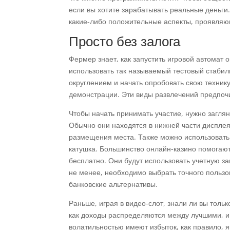
если вы хотите зарабатывать реальные деньги.
какие-либо положительные аспекты, проявляю
Просто без залога
Фермер знает, как запустить игровой автомат 
использовать так называемый тестовый стабил
округлением и начать опробовать свою технику
демонстрации. Эти виды развлечений предпочи
Чтобы начать принимать участие, нужно заглян
Обычно они находятся в нижней части диспле
размещения места. Также можно использовать
катушка. Большинство онлайн-казино помогаю
бесплатно. Они будут использовать учетную за
не менее, необходимо выбрать точного пользов
банковские альтернативы.
Раньше, играя в видео-слот, знали ли вы тольк
как доходы распределяются между лучшими, и
волатильностью имеют избыток, как правило, 