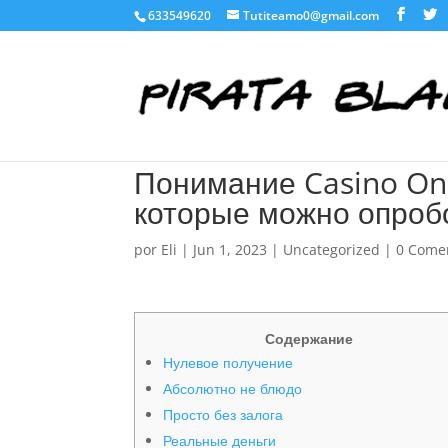
633549620
Tutiteamo0@gmail.com
Понимание Casino On
которые можно опроб
por
Eli
|
Jun 1, 2023
|
Uncategorized
|
0 Come
Содержание
Нулевое получение
Абсолютно не блюдо
Просто без залога
Реальные деньги