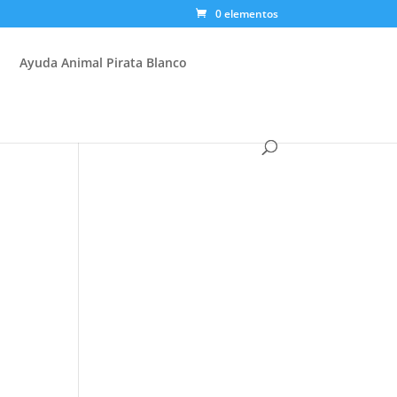
0 elementos
Ayuda Animal Pirata Blanco