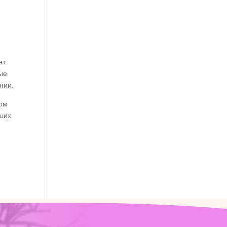
ет
рые
нии.
ном
ьших