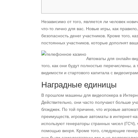
Независимо от того, является ли человек нов
что-то лично для вас. Новые игры, как прави
безопасность денег участников.
Кроме того, к
постоянных участников, которые дополнят ваш
Автоматы для онлайн-ви
того, как они будут полностью перечислены, 
видимости и стартового капитала с видеоиграм
Наградные единицы
В прошлом машины для видеопокера в Интерне
Действительно, они часто получают больше уча
блэкджек. По той причине, что игровые автом
преимуществ, игровые автоматы в интернет-к
используют генераторы странных чисел (ГСЧ),
помощью вихря. Кроме того, следующие генер
они были самодостаточными и не подвергалис