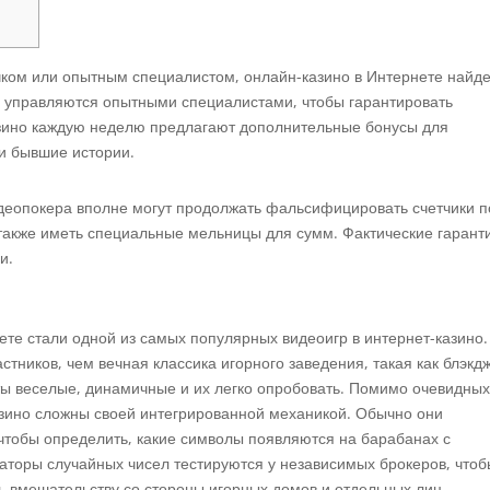
ичком или опытным специалистом, онлайн-казино в Интернете найд
ло, управляются опытными специалистами, чтобы гарантировать
азино каждую неделю предлагают дополнительные бонусы для
и бывшие истории.
деопокера вполне могут продолжать фальсифицировать счетчики п
а также иметь специальные мельницы для сумм. Фактические гарант
и.
те стали одной из самых популярных видеоигр в интернет-казино.
стников, чем вечная классика игорного заведения, такая как блэкд
аты веселые, динамичные и их легко опробовать. Помимо очевидны
азино сложны своей интегрированной механикой. Обычно они
 чтобы определить, какие символы появляются на барабанах с
аторы случайных чисел тестируются у независимых брокеров, что
ь вмешательству со стороны игорных домов и отдельных лиц.