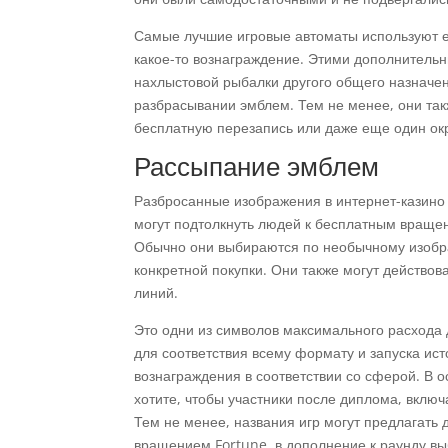
Самые лучшие игровые автоматы используют 
какое-то вознаграждение. Этими дополнительн
нахлыстовой рыбалки другого общего назначен
разбрасывании эмблем. Тем не менее, они та
бесплатную перезапись или даже еще один окр
Рассыпание эмблем
Разбросанные изображения в интернет-казино 
могут подтолкнуть людей к бесплатным вращ
Обычно они выбираются по необычному изобра
конкретной покупки. Они также могут действов
линий.
Это одни из символов максимального расхода 
для соответствия всему формату и запуска ис
вознаграждения в соответствии со сферой. В 
хотите, чтобы участники после диплома, вклю
Тем не менее, названия игр могут предлагать
вращением Fortune, в дополнение к раунду вы