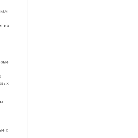
икам
ет на
орые
о
овых
ны
.
ые с