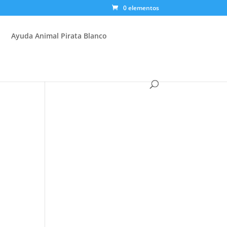
0 elementos
Ayuda Animal Pirata Blanco