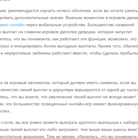
м, рекомендуется изучить колесо оболочки, если вы хотите узнать
ровать дополнительные значки. Важным моментом в игровом движ
азино онлайн
через мобильные устройства. Большинство названий
у выплат на главном игровом дисплее девушки, которая запустит
тесь, что вы понимаете, как работают эти функции, возможно, это
 играх и инициировать более выгодные выплаты. Кроме того, обычн
е и неукротимые эмблемы работают вместе, чтобы сделать прибыл
я за игровым автоматом, который должен иметь символы, если вы
личество линий выплат в циркуляре варьируется от одной до тысяч
есь, что вы знаете, что увеличение линий выплат не всегда может
том, что большинство позиционных онлайн-игр имеют фиксированн
спех.
-слоте, вы все равно можете выиграть крупного выигрыша с набор
ьше линий выплат кто-либо запускает, тем выше ваши шансы внес
бесплатные вращения. Тем не менее, убедитесь, что вы понимаете,