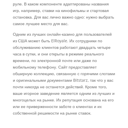
руле. В каком компоненте адаптированы названия
игр, например, ставки на кинофильмы и стартовая
остановка. Для вас лично важно одно: нужно выбрать
самое лучшее место для вас.
Одним из лучших онлайн-казино для пользователей
из США может быть ElRoyale. Их сотрудники по
обслуживанию клиентов работают двадцать четыре
часа в сутки, и они открыты в режиме реального
времени, по электронной почте или даже по
мобильному телефону. Сайт предоставляет
обширную коллекцию, связанную с горячими слотами
и оригинальными документами Bitstarz, так что у вас
почти никогда не останется действий. Кроме того,
ваше игорное заведение является одним из лучших и
многоцелых на рынке. Их репутация основана на его
или ее приверженности заботе о клиентах и ​​их
собственной решимости на рынке ставок.