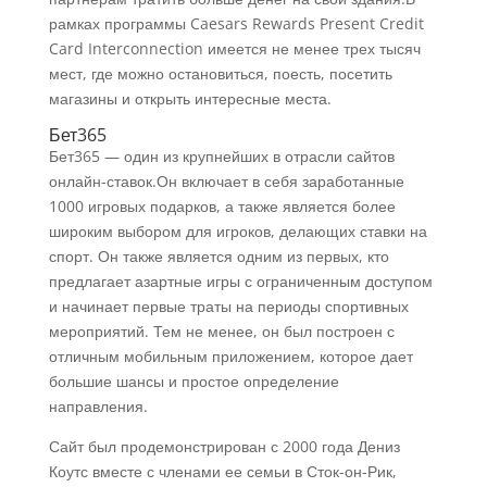
рамках программы Caesars Rewards Present Credit
Card Interconnection имеется не менее трех тысяч
мест, где можно остановиться, поесть, посетить
магазины и открыть интересные места.
Бет365
Бет365 — один из крупнейших в отрасли сайтов
онлайн-ставок.Он включает в себя заработанные
1000 игровых подарков, а также является более
широким выбором для игроков, делающих ставки на
спорт. Он также является одним из первых, кто
предлагает азартные игры с ограниченным доступом
и начинает первые траты на периоды спортивных
мероприятий. Тем не менее, он был построен с
отличным мобильным приложением, которое дает
большие шансы и простое определение
направления.
Сайт был продемонстрирован с 2000 года Дениз
Коутс вместе с членами ее семьи в Сток-он-Рик,