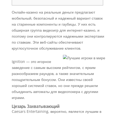
Онлайн-казино на реальные деньги предлагают
мобильный, безопасный и надежный вариант ставок
на старинные компоненты и гаубицы. У них есть
обширная группа видеоигр для интернет-казино, и
поэтому они контролируются надежными экспертами
по ставкам. Эти веб-сайты обеспечивают
круглосуточное обслуживание клиентов.
Ignition — это игорное
заведение с самым высоким рейтингом, с ярким
разнообразием раундов, а также значительным
поощрительным бонусом.
Они известны своей
хорошей системой ставок, но они прежде решили
объединить автоматы для видеопокера с другими
играми.
Цезарь Захватывающий
Caesars Entertaining, вероятно, является лучшим в