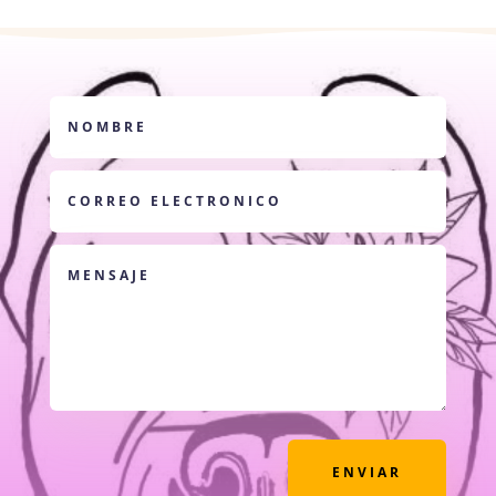
ENVIAR