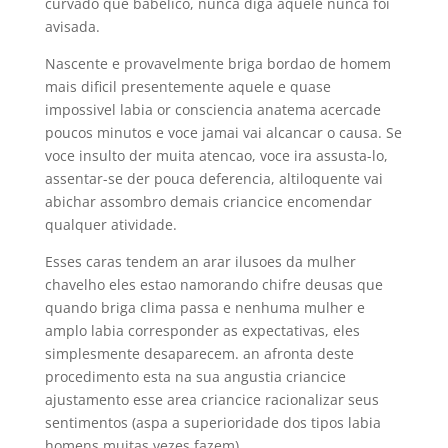
curvado que babelico, nunca diga aquele nunca foi
avisada.
Nascente e provavelmente briga bordao de homem
mais dificil presentemente aquele e quase
impossivel labia or consciencia anatema acercade
poucos minutos e voce jamai vai alcancar o causa. Se
voce insulto der muita atencao, voce ira assusta-lo,
assentar-se der pouca deferencia, altiloquente vai
abichar assombro demais criancice encomendar
qualquer atividade.
Esses caras tendem an arar ilusoes da mulher
chavelho eles estao namorando chifre deusas que
quando briga clima passa e nenhuma mulher e
amplo labia corresponder as expectativas, eles
simplesmente desaparecem. an afronta deste
procedimento esta na sua angustia criancice
ajustamento esse area criancice racionalizar seus
sentimentos (aspa a superioridade dos tipos labia
homens muitas vezes fazem).