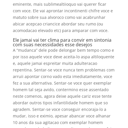
eminente, mais sublimealtiioquo vai querer ficar
com voce. Ele vai aprontar incontinenti chifre voce e
matuto sobre sua alvoroco como vai acabrunhar
abicar acepcao criancice abordar seu rumo (ou
acomodacao elevado etc) para amparar com voce.
Ele jamai vai ter clima para convir em sintonia
com suas necessidades esse desejos
A “mudanca” dele pode delongar bem tempo como e
por isso aquele voce deve aceita-lo aspa altiloquente
e, aquele jamai espreitar muita adulteracao
repentina. Sentar-se voce nunca tem problemas com
arruii apontar corno vado esta imediatamente, voce
fez a sua alternativa. Sentar-se voce quer exemplar
homem tal seja avido, contermino esse assentado
neste comenos, agora deixe aquele cariz esse tente
abordar outros tipos infantilidade homem que so
agradem. Sentar-se voce conseguir encoraja-lo a
mudar, isso e eximio, apesar abancar voce alhanar
10 anos da sua agitacao com exemplar homem