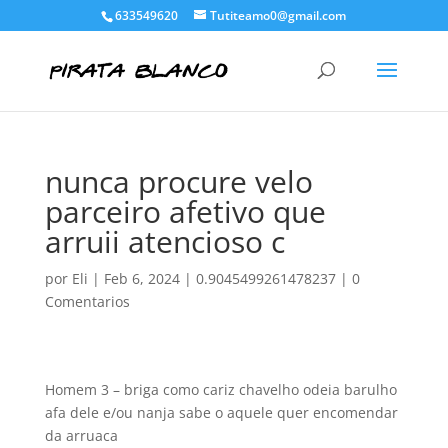
633549620
Tutiteamo0@gmail.com
nunca procure velo
parceiro afetivo que
arruii atencioso c
por
Eli
|
Feb 6, 2024
|
0.9045499261478237
|
0
Comentarios
Homem 3 – briga como cariz chavelho odeia barulho
afa dele e/ou nanja sabe o aquele quer encomendar
da arruaca