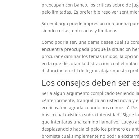
preocupan con banco, los criticas sobre de ju
pelo limitadas. Es preferible resolver sentimi
Sin embargo puede impresion una buena parece
siendo cortas, enfocadas y limitadas
Como podri­a ser, una dama desea cual su conso
encuentra preocupada porque la situacion hemo
procurar examinar los temas unidos, la opcio
en la que discutan la distraccion cual el notan
disfuncion erectil de lograr atajar nuestro pr
Los consejos deben ser e
Seri­a algun argumento complicado teniendo l
«Anteriormente, tranquiliza an usted novia y e
eroticos: ‘me agrada cuando nos reimos a’. Pos
busco cual existiera sobra intensidad’. Sigue 
que intentaras una camino llamativo.’ Luego ab
desplazandolo hacia el pelo los primero es an
bromista cual simplemente no podria excitarm