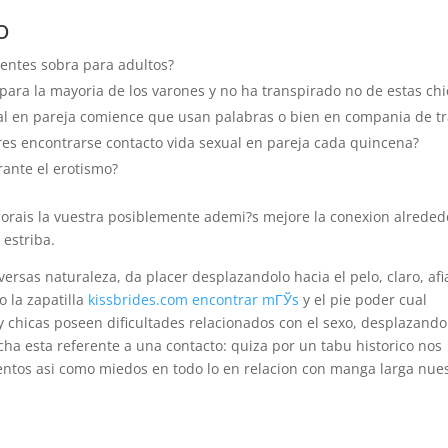
o
ientes sobra para adultos?
e para la mayoria de los varones y no ha transpirado no de estas chi
ual en pareja comience que usan palabras o bien en compania de tr
res encontrarse contacto vida sexual en pareja cada quincena?
ante el erotismo?
ejorais la vuestra posiblemente ademi?s mejore la conexion alreded
 estriba.
versas naturaleza, da placer desplazandolo hacia el pelo, claro, af
o la zapatilla
kissbrides.com encontrar mГЎs
y el pie poder cual
 chicas poseen dificultades relacionados con el sexo, desplazando
cha esta referente a una contacto: quiza por un tabu historico nos
ntos asi­ como miedos en todo lo en relacion con manga larga nue