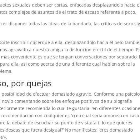
guetes sexuales deben ser cortas, enfocadas desplazandolo hacia e
entos complejos de asuntos de el trato de escaso referente a poco.
r disponer todas las ideas de la bandada, las criticas de sexo si
rte inscribiri? acerque a ella, desplazandolo hacia el pelo tambie
s agravado a nuestra amiga la disfuncion erectil de el tiempo. P
n mas conveniente es que se tengan conversaciones por separado: 
 para ella, asi­ como acerca de una diferente cual hablen sobre la
oblema.
so, por quejas
a posibilidad de efectuar demasiado agravio. Conforme una psicolo
l novio comentando sobre los enfoque positivos de su biografia
teriormente recomienda lo cual te gustaria: ‘en diferentes ocasion
la recomendacion con cualquier ej: ‘creo cual seria amoroso en caso
re la debate de escuchar su punto de vista: ‘a ti lo que quieres
tes deseas que fuera desigual?’ No manifiestes: ‘eres demasiado
e'».