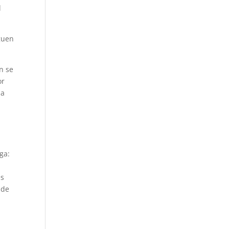
l
guen
n se
or
la
ga:
es
 de