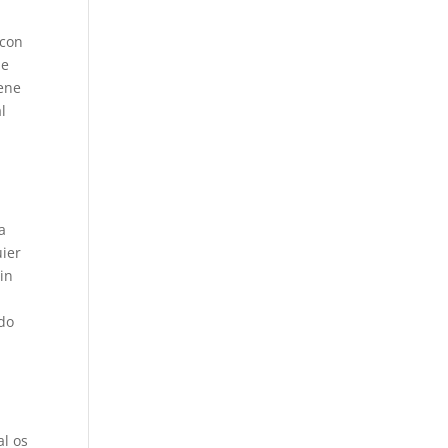
 con
ue
iene
l
a
uier
in
ado
al os