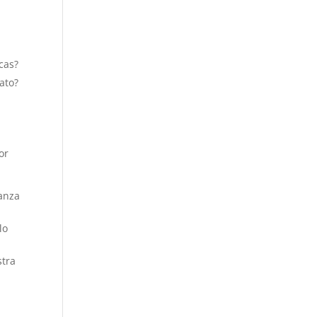
cas?
ato?
or
ianza
lo
stra