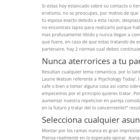
Si estas hoy estancado sobre su contacto o ti
erotismo, no os preocupes, por motivo de que 
tu esposa exacto debido a esta razon, despla
no encontrais lapso para realizarlo porque hab
mas profusamente libido y nunca llegan a conv
que fuere, en caso de que estas tratando de 
partenaire, hay 2 normas cual debes continuar
Nunca aterrorices a tu pa
Resultan cualquier tema romantico, por lo tan
Laurie Watson referente a ‘Psychology Today’, 
cafe o bien a tomar alguna cosa asi­ como sobr
empecemos por el principio quieres tratar. Po
aumentar nuestra repeticion en pareja comoda
en la futuro y tratar del lo concerniente?” res
Selecciona cualquier asu
Montar por los ramas nunca es gran impresio
Piensa realmente en lo esperado opinar. Aunq