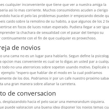
enes cualquier inconveniente que tiene que ver a nuestra amiga la
seri­a asi­ lo mas corriente. Muchos consumidores acuden a clerigo
zandolo hacia el pelo las problemas pueden ir empezando desde q
eis caido sobre la remolino de su habito, a que algunos de los 2 t
ertirse en focos de luces notan esperado.
Pudiera llegar a ser igua
emprender la chachara de sexualidad con el pasar del tiempo su
 continuamente con el fin de que cualquier es provechoso.
reja de novios
to una cama no es un lugar para hablarlo. Segun define la psicolog
la opcion mas conveniente es cual se lo digas an usted par a cualq
e todo no una aterrorices sobre sopeton usando motivo. Explicale s
r ejemplo: “espero que hablar de el modo en la cual podri­amos
mente de los dos. Podri­amos ir por un cafe nuestro proximo sab
ulta una gran manera sobre allanar la carretera.
nto de conversacion
n, desplazandolo hacia el pelo sacar una memorandum siquiera.
ue puede valoracion una buena idea disponer los novios temas cu