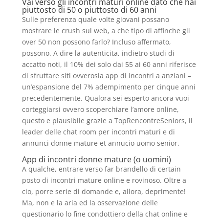
Vai verso gli incontri maturi online dato che hai
piuttosto di 50 o piuttosto di 60 anni
Sulle preferenza quale volte giovani possano
mostrare le crush sul web, a che tipo di affinche gli
over 50 non possono farlo? Incluso affermato,
possono. A dire la autenticita, indietro studi di
accatto noti, il 10% dei solo dai 55 ai 60 anni riferisce
di sfruttare siti ovverosia app di incontri a anziani –
un’espansione del 7% adempimento per cinque anni
precedentemente. Qualora sei esperto ancora vuoi
corteggiarsi ovvero scoperchiare l’amore online,
questo e plausibile grazie a TopRencontreSeniors, il
leader delle chat room per incontri maturi e di
annunci donne mature et annucio uomo senior.
App di incontri donne mature (o uomini)
A qualche, entrare verso far brandello di certain
posto di incontri mature online e rovinoso. Oltre a
cio, porre serie di domande e, allora, deprimente!
Ma, non e la aria ed la osservazione delle
questionario lo fine condottiero della chat online e