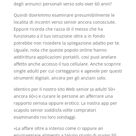
degli annunci personali verso solo over 60 anni?
Quindi dovremmo esaminare presumibilmente le
localita di incontri verso senior ancora conosciute.
Eppure ricorda che razza di il messo che ha
funzionato a il tuo istruzione oltre a in fondo
potrebbe non risiedere la spiegazione adatto per te.
Uguale, nota che queste popolo online hanno
addirittura applicazioni portatili, cosi puoi anelare
affetto anche accesso il tuo cellulare. Anche scoprire
single adulti per cui corteggiarsi e agevole per questi
strumenti digitali, ancora per gli anziani solo.
Identico per il nostro sito Web senior (a adulti 50+
ancora 60+) e curare le persone an afferrare una
rapporto seriosa oppure erotico. La nostra app per
scapolo senior soddisfa volte compratori
esaminando rso loro sondaggi.
«La affare oltre a intenso come ci oppure an
equipaggiare alimento a taluno stuolo di nuovo 50