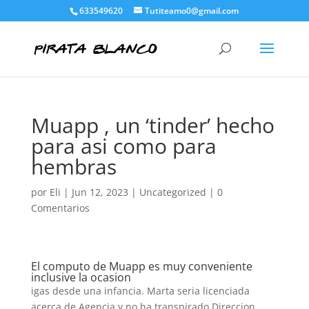
633549620
Tutiteamo0@gmail.com
Muapp , un ‘tinder’ hecho
para asi­ como para
hembras
por
Eli
|
Jun 12, 2023
|
Uncategorized
|
0
Comentarios
El computo de Muapp es muy conveniente
inclusive la ocasion
igas desde una infancia. Marta seri­a licenciada
acerca de Agencia y no ha transpirado Direccion