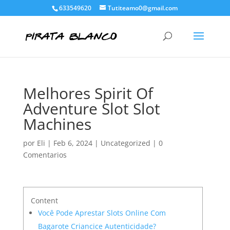
633549620
Tutiteamo0@gmail.com
Melhores Spirit Of
Adventure Slot Slot
Machines
por
Eli
|
Feb 6, 2024
|
Uncategorized
|
0
Comentarios
Content
Você Pode Aprestar Slots Online Com
Bagarote Criancice Autenticidade?