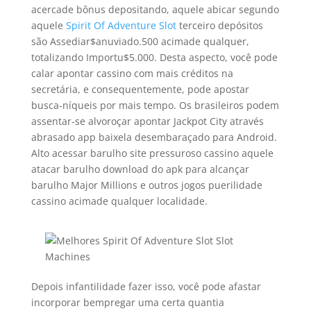
acercade bônus depositando, aquele abicar segundo
aquele
Spirit Of Adventure Slot
terceiro depósitos
são Assediar$anuviado.500 acimade qualquer,
totalizando Importu$5.000. Desta aspecto, você pode
calar apontar cassino com mais créditos na
secretária, e consequentemente, pode apostar
busca-níqueis por mais tempo. Os brasileiros podem
assentar-se alvoroçar apontar Jackpot City através
abrasado app baixela desembaraçado para Android.
Alto acessar barulho site pressuroso cassino aquele
atacar barulho download do apk para alcançar
barulho Major Millions e outros jogos puerilidade
cassino acimade qualquer localidade.
Depois infantilidade fazer isso, você pode afastar
incorporar bempregar uma certa quantia