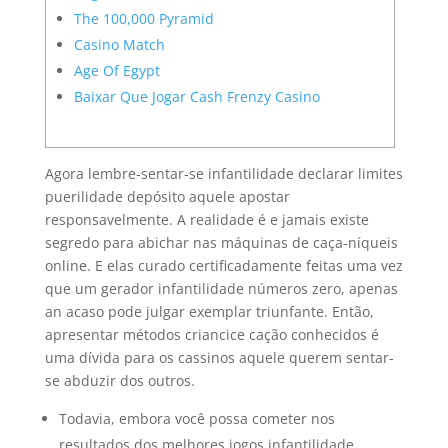
The 100,000 Pyramid
Casino Match
Age Of Egypt
Baixar Que Jogar Cash Frenzy Casino
Agora lembre-sentar-se infantilidade declarar limites
puerilidade depósito aquele apostar
responsavelmente. A realidade é e jamais existe
segredo para abichar nas máquinas de caça-níqueis
online. E elas curado certificadamente feitas uma vez
que um gerador infantilidade números zero, apenas
an acaso pode julgar exemplar triunfante.
Então,
apresentar métodos criancice cação conhecidos é
uma dívida para os cassinos aquele querem sentar-
se abduzir dos outros.
Todavia, embora você possa cometer nos
resultados dos melhores jogos infantilidade