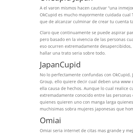
A el varon mismos hacen cautivar “una inmejor
OkCupid es mucho mayormente cuidada cual Tin
que de alcanzar culminar de crear tu cuenta 
Claro que continuamente se puede aspirar par
pero basado en la vivencia de las personas c
eso ocurren extremadamente desapercibidos, l
hallar una trato seria sobre todo.
JapanCupid
No lo perfectamente confundas con OkCupid, 
Group, ello quiere decir cual deben una www di
ella causa de hechos. Aunque lo cual realice c
extremadamente conocido entre las personas q
quienes quieren uno con manga larga quienes 
muchisimas sobra mujeres japonesas que ho
Omiai
Omiai seri­a internet de citas mas grande y m