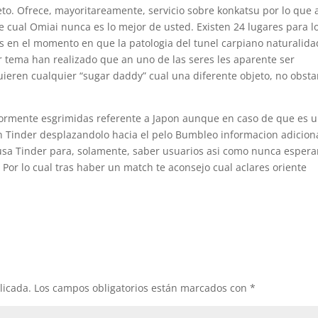
to. Ofrece, mayoritareamente, servicio sobre konkatsu por lo que 
 cual Omiai nunca es lo mejor de usted. Existen 24 lugares para l
s en el momento en que la patologi­a del tunel carpiano naturalida
 tema han realizado que an uno de las seres les aparente ser
eren cualquier “sugar daddy” cual una diferente objeto, no obsta
yormente esgrimidas referente a Japon aunque en caso de que es 
n Tinder desplazandolo hacia el pelo Bumbleo informacion adicion
usa Tinder para, solamente, saber usuarios asi­ como nunca esper
Por lo cual tras haber un match te aconsejo cual aclares oriente
licada.
Los campos obligatorios están marcados con
*