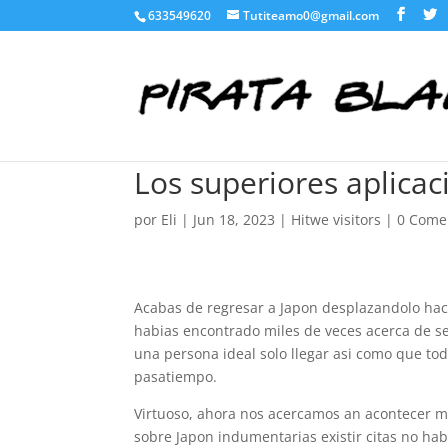
633549620
Tutiteamo0@gmail.com
Los superiores aplicac
por
Eli
|
Jun 18, 2023
|
Hitwe visitors
|
0 Come
Acabas de regresar a Japon desplazandolo hac
habias encontrado miles de veces acerca de s
una persona ideal solo llegar asi­ como que t
pasatiempo.
Virtuoso, ahora nos acercamos an acontecer m
sobre Japon indumentarias existir citas no h