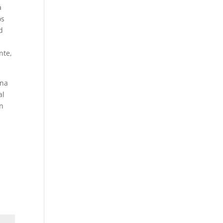
a
os
d
nte,
una
al
an