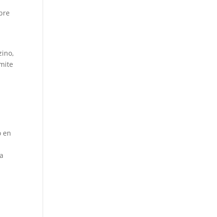
bre
o
zino,
mite
o en
s
ra