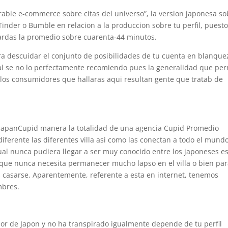
able e-commerce sobre citas del universo”, la version japonesa so
der o Bumble en relacion a la produccion sobre tu perfil, puest
tardas la promedio sobre cuarenta-44 minutos.
a descuidar el conjunto de posibilidades de tu cuenta en blanque
ual se no lo perfectamente recomiendo pues la generalidad que per
os consumidores que hallaras aqui resultan gente que tratab de
JapanCupid manera la totalidad de una agencia Cupid Promedio
ferente las diferentes villa asi­ como las conectan a todo el mund
ual nunca pudiera llegar a ser muy conocido entre los japoneses e
ue nunca necesita permanecer mucho lapso en el villa o bien pa
casarse. Aparentemente, referente a esta en internet, tenemos
mbres.
ejor de Japon y no ha transpirado igualmente depende de tu perfil