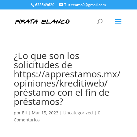
633549620
Tutiteamo0@gmail.com
¿Lo que son los
solicitudes de
https://apprestamos.mx/
opiniones/kreditiweb/
préstamo con el fin de
préstamos?
por
Eli
|
Mar 15, 2023
|
Uncategorized
|
0
Comentarios