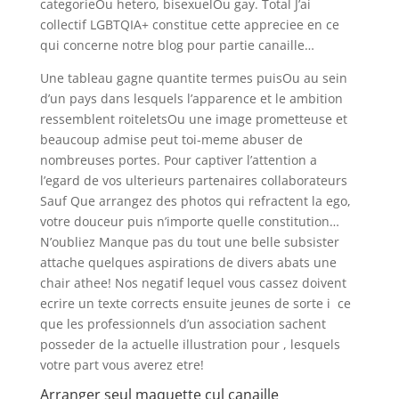
categorieOu hetero, bisexuelOu gay. Total J’ai
collectif LGBTQIA+ constitue cette appreciee en ce
qui concerne notre blog pour partie canaille…
Une tableau gagne quantite termes puisOu au sein
d’un pays dans lesquels l’apparence et le ambition
ressemblent roiteletsOu une image prometteuse et
beaucoup admise peut toi-meme abuser de
nombreuses portes. Pour captiver l’attention a
l’egard de vos ulterieurs partenaires collaborateurs
Sauf Que arrangez des photos qui refractent la ego,
votre douceur puis n’importe quelle constitution…
N’oubliez Manque pas du tout une belle subsister
attache quelques aspirations de divers abats une
chair athee! Nos negatif lequel vous cassez doivent
ecrire un texte corrects ensuite jeunes de sorte i ce
que les professionnels d’un association sachent
posseder de la actuelle illustration pour , lesquels
votre part vous averez etre!
Arranger seul maquette cul canaille