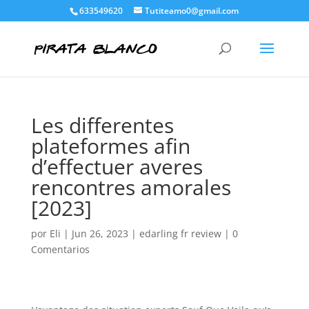
633549620
Tutiteamo0@gmail.com
Les differentes
plateformes afin
d’effectuer averes
rencontres amorales
[2023]
por
Eli
|
Jun 26, 2023
|
edarling fr review
|
0
Comentarios