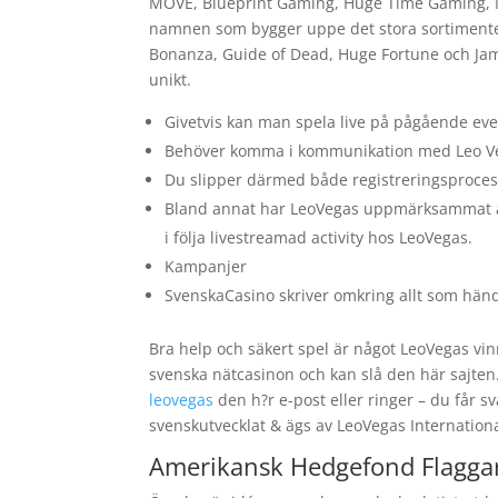
MOVE, Blueprint Gaming, Huge Time Gaming, N
namnen som bygger uppe det stora sortimentet.
Bonanza, Guide of Dead, Huge Fortune och Jammi
unikt.
Givetvis kan man spela live på pågående eve
Behöver komma i kommunikation med Leo Vega
Du slipper därmed både registreringsproce
Bland annat har LeoVegas uppmärksammat att
i följa livestreamad activity hos LeoVegas.
Kampanjer
SvenskaCasino skriver omkring allt som hän
Bra help och säkert spel är något LeoVegas vin
svenska nätcasinon och kan slå den här sajten.
leovegas
den h?r e-post eller ringer – du får s
svenskutvecklat & ägs av LeoVegas Internationa
Amerikansk Hedgefond Flaggar