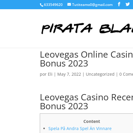
633549620
Tutiteamo0@gmail.com
Leovegas Online Casin
Bonus 2023
por
Eli
|
May 7, 2022
|
Uncategorized
|
0 Come
Leovegas Casino Rec
Bonus 2023
Content
Spela På Andra Spel Än Vinnare