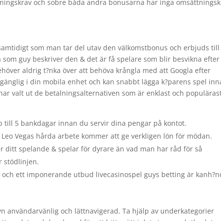
tningskrav och sobre båda andra bonusarna har inga omsättningsk
pel samtidigt som man tar del utav den välkomstbonus och erbjuds till
a som guy beskriver den & det är få spelare som blir besvikna efter 
höver aldrig t?nka över att behöva krångla med att Googla efter
tillgänglig i din mobila enhet och kan snabbt lägga k?parens spel in
ar valt ut de betalningsalternativen som är enklast och populäras
pp till 5 bankdagar innan du servir dina pengar på kontot.
ch Leo Vegas hårda arbete kommer att ge verkligen lön för mödan.
 ditt spelande & spelar för dyrare än vad man har råd för så
 stödlinjen.
s och ett imponerande utbud livecasinospel guys betting är kanh?
yn användarvänlig och lättnavigerad. Ta hjälp av underkategorier