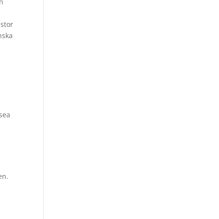
en
 stor
nska
 sea
en.