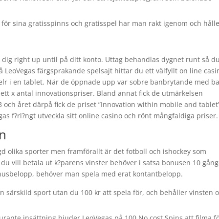
för sina gratisspinns och gratisspel har man rakt igenom och hålle
 dig right up until på ditt konto. Uttag behandlas dygnet runt så d
å LeoVegas färgsprakande spelsajt hittar du ett välfyllt on line casi
 elr i en tablet. När de öppnade upp var sobre banbrytande med b
 ett x antal innovationspriser. Bland annat fick de utmärkelsen
och året därpå fick de priset ”Innovation within mobile and tablet”
 f?rl?ngt utveckla sitt online casino och rönt mångfaldiga priser.
en
olika sporter men framförallt är det fotboll och ishockey som
du vill betala ut k?parens vinster behöver i satsa bonusen 10 gång
onusbelopp, behöver man spela med erat kontantbelopp.
en särskild sport utan du 100 kr att spela för, och behåller vinsten
 durante insättning bjuder LeoVegas på 100 No cost Spins att filma fö