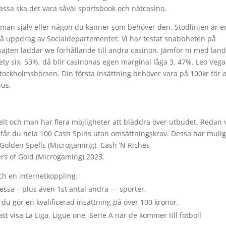
vassa ska det vara såväl sportsbook och nätcasino.
är man själv eller någon du känner som behöver den. Stödlinjen är e
s på uppdrag av Socialdepartementet. Vi har testat snabbheten på
ajten laddar we förhållande till andra casinon. Jämför ni med lan
nety six, 53%, då blir casinonas egen marginal låga 3, 47%. Leo Vega
Stockholmsbörsen. Din första insättning behöver vara på 100kr för a
nus.
lt och man har flera möjligheter att bläddra över utbudet. Redan 
å får du hela 100 Cash Spins utan omsättningskrav. Dessa har muli
 Golden Spells (Microgaming), Cash ‘N Riches
rs of Gold (Microgaming) 2023.
h en internetkoppling.
essa – plus även 1st antal andra — sporter.
r du gör en kvalificerad insättning på över 100 kronor.
att visa La Liga, Ligue one, Serie A när de kommer till fotboll