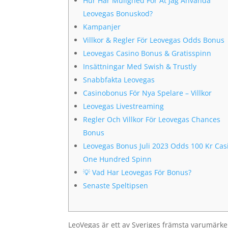
Hur Har Mulighed For At Jag Använda
Leovegas Bonuskod?
Kampanjer
Villkor & Regler För Leovegas Odds Bonus
Leovegas Casino Bonus & Gratisspinn
Insättningar Med Swish & Trustly
Snabbfakta Leovegas
Casinobonus För Nya Spelare – Villkor
Leovegas Livestreaming
Regler Och Villkor För Leovegas Chances
Bonus
Leovegas Bonus Juli 2023 Odds 100 Kr Cas
One Hundred Spinn
💡 Vad Har Leovegas För Bonus?
Senaste Speltipsen
LeoVegas är ett av Sveriges främsta varumärke