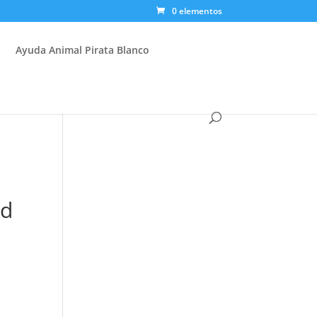
0 elementos
Ayuda Animal Pirata Blanco
ed