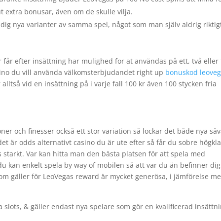
ut extra bonusar, även om de skulle vilja.
a dig nya varianter av samma spel, något som man själv aldrig riktig
r efter insättning har mulighed for at användas på ett, två eller 
casino du vill använda välkomsterbjudandet right up
bonuskod leove
r alltså vid en insättning på i varje fall 100 kr även 100 stycken fria
ner och finesser också ett stor variation så lockar det både nya såv
t är odds alternativt casino du är ute efter så får du sobre högkla
tarkt. Var kan hitta man den bästa platsen för att spela med
 du kan enkelt spela by way of mobilen så att var du än befinner dig
om gäller för LeoVegas reward är mycket generösa, i jämförelse m
 slots, & gäller endast nya spelare som gör en kvalificerad insättn