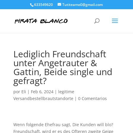
633549620
Tutiteamo0@gmail.com
Lediglich Freundschaft
unter Angetrauter &
Gattin, Beide single und
gefragt?
por
Eli
|
Feb 6, 2024
|
legitime
Versandbestellbrautstandorte
|
0 Comentarios
Wenn folgende Ehefrau sagt, Die Kunden will blo?
Freundschaft, wird er es des Ofteren zweite Geige