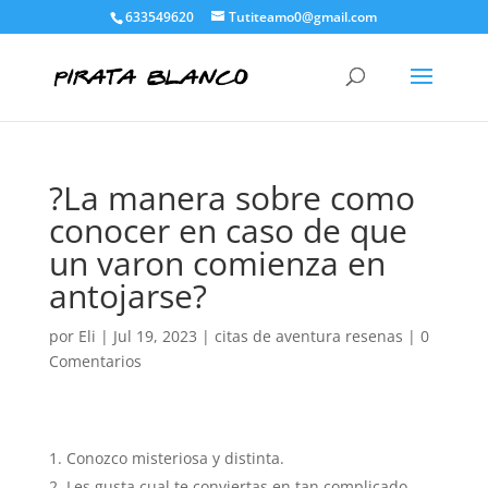
633549620
Tutiteamo0@gmail.com
?La manera sobre como
conocer en caso de que
un varon comienza en
antojarse?
por
Eli
|
Jul 19, 2023
|
citas de aventura resenas
|
0
Comentarios
Conozco misteriosa y distinta.
Les gusta cual te conviertas en tan complicado