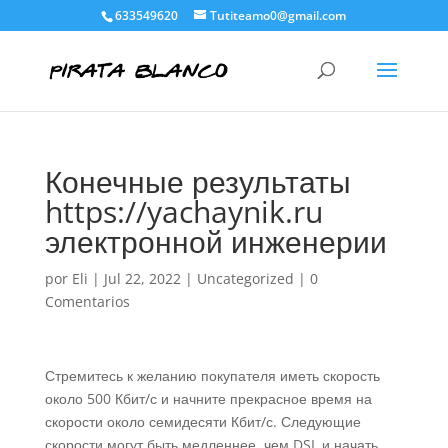
633549620
Tutiteamo0@gmail.com
Конечные результаты
https://yachaynik.ru
электронной инженерии
por
Eli
|
Jul 22, 2022
|
Uncategorized
|
0
Comentarios
Стремитесь к желанию покупателя иметь скорость
около 500 Кбит/с и начните прекрасное время на
скорости около семидесяти Кбит/с. Следующие
скорости могут быть медленнее, чем DSL и начать