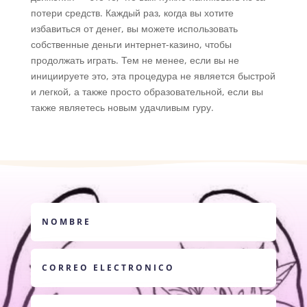
потери средств. Каждый раз, когда вы хотите
избавиться от денег, вы можете использовать
собственные деньги интернет-казино, чтобы
продолжать играть. Тем не менее, если вы не
инициируете это, эта процедура не является быстрой
и легкой, а также просто образовательной, если вы
также являетесь новым удачливым гуру.