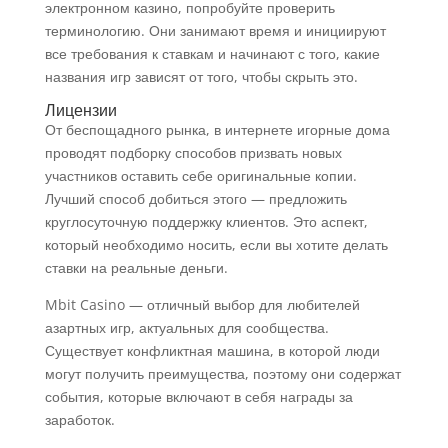
электронном казино, попробуйте проверить
терминологию. Они занимают время и инициируют
все требования к ставкам и начинают с того, какие
названия игр зависят от того, чтобы скрыть это.
Лицензии
От беспощадного рынка, в интернете игорные дома
проводят подборку способов призвать новых
участников оставить себе оригинальные копии.
Лучший способ добиться этого — предложить
круглосуточную поддержку клиентов. Это аспект,
который необходимо носить, если вы хотите делать
ставки на реальные деньги.
Mbit Casino — отличный выбор для любителей
азартных игр, актуальных для сообщества.
Существует конфликтная машина, в которой люди
могут получить преимущества, поэтому они содержат
события, которые включают в себя награды за
заработок.