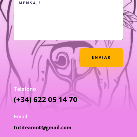
ENVIAR
Telefono
(+34) 622 05 14 70
Email
tutiteamo0@gmail.com