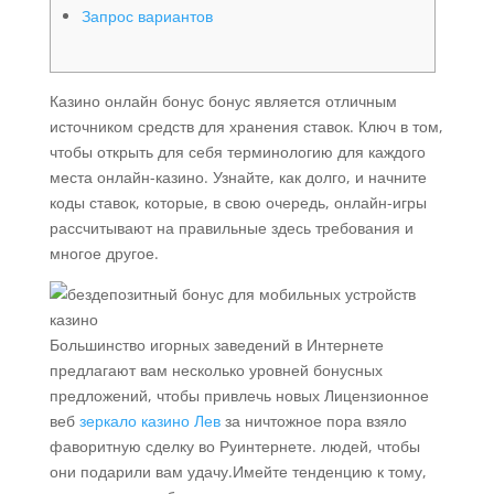
Запрос вариантов
Казино онлайн бонус бонус является отличным
источником средств для хранения ставок. Ключ в том,
чтобы открыть для себя терминологию для каждого
места онлайн-казино.
Узнайте, как долго, и начните
коды ставок, которые, в свою очередь, онлайн-игры
рассчитывают на правильные здесь требования и
многое другое.
Большинство игорных заведений в Интернете
предлагают вам несколько уровней бонусных
предложений, чтобы привлечь новых Лицензионное
веб
зеркало казино Лев
за ничтожное пора взяло
фаворитную сделку во Руинтернете. людей, чтобы
они подарили вам удачу.Имейте тенденцию к тому,