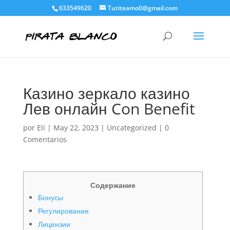
633549620
Tutiteamo0@gmail.com
Казино зеркало казино
Лев онлайн Con Benefit
por
Eli
|
May 22, 2023
|
Uncategorized
|
0
Comentarios
Содержание
Бонусы
Регулирование
Лицензии