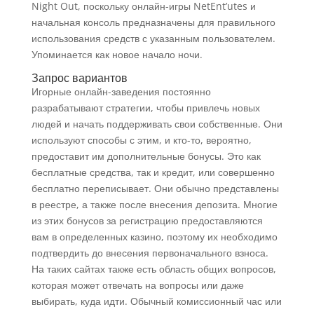
Night Out, поскольку онлайн-игры NetEnt’utes и
начальная консоль предназначены для правильного
использования средств с указанным пользователем.
Упоминается как новое начало ночи.
Запрос вариантов
Игорные онлайн-заведения постоянно
разрабатывают стратегии, чтобы привлечь новых
людей и начать поддерживать свои собственные. Они
используют способы с этим, и кто-то, вероятно,
предоставит им дополнительные бонусы. Это как
бесплатные средства, так и кредит, или совершенно
бесплатно переписывает. Они обычно представлены
в реестре, а также после внесения депозита. Многие
из этих бонусов за регистрацию предоставляются
вам в определенных казино, поэтому их необходимо
подтвердить до внесения первоначального взноса.
На таких сайтах также есть область общих вопросов,
которая может отвечать на вопросы или даже
выбирать, куда идти. Обычный комиссионный час или