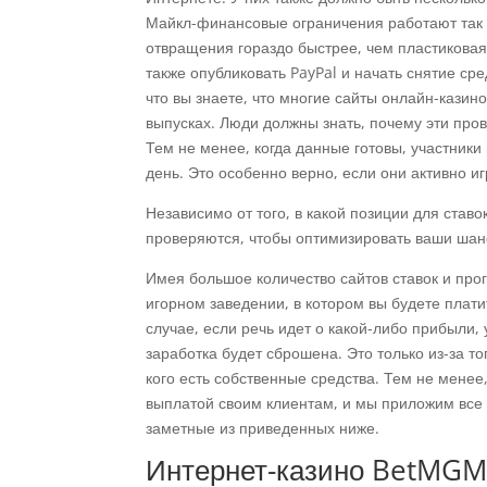
Майкл-финансовые ограничения работают так
отвращения гораздо быстрее, чем пластиковая
также опубликовать PayPal и начать снятие ср
что вы знаете, что многие сайты онлайн-казин
выпусках. Люди должны знать, почему эти пров
Тем не менее, когда данные готовы, участники
день. Это особенно верно, если они активно 
Независимо от того, в какой позиции для ставо
проверяются, чтобы оптимизировать ваши шанс
Имея большое количество сайтов ставок и прог
игорном заведении, в котором вы будете плат
случае, если речь идет о какой-либо прибыли,
заработка будет сброшена. Это только из-за т
кого есть собственные средства. Тем не менее
выплатой своим клиентам, и мы приложим все 
заметные из приведенных ниже.
Интернет-казино BetMG