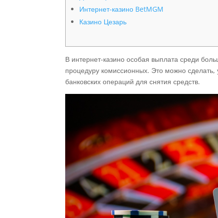
Интернет-казино BetMGM
Казино Цезарь
В интернет-казино особая выплата среди бол
процедуру комиссионных. Это можно сделать, 
банковских операций для снятия средств.