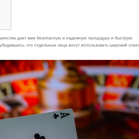
ьшинства дает вам безопасную и надежную процедуру и быструю
убедившись, что отдельные лица могут использовать широкий спек