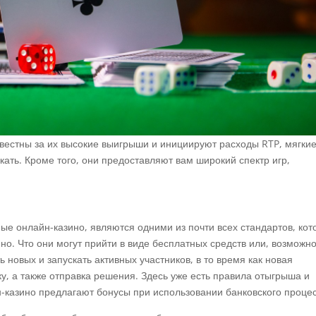
вестны за их высокие выигрыши и инициируют расходы RTP, мягки
скать.
Кроме того, они предоставляют вам широкий спектр игр,
е онлайн-казино, являются одними из почти всех стандартов, ко
но. Что они могут прийти в виде бесплатных средств или, возможно
ь новых и запускать активных участников, в то время как новая
ку, а также отправка решения. Здесь уже есть правила отыгрыша и
-казино предлагают бонусы при использовании банковского процес