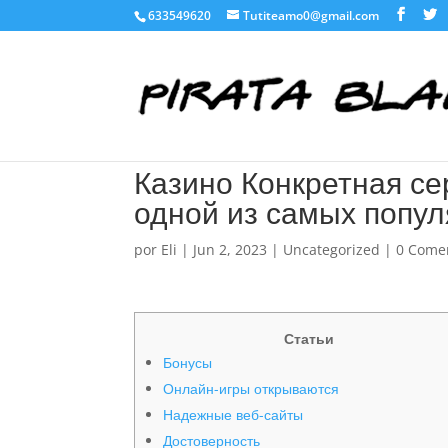
633549620
Tutiteamo0@gmail.com
Казино Конкретная се
одной из самых попу
por
Eli
|
Jun 2, 2023
|
Uncategorized
|
0 Come
Статьи
Бонусы
Онлайн-игры открываются
Надежные веб-сайты
Достоверность