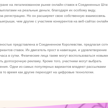
тране на легализованном рынке онлайн-ставок в Соединенных Шта
 с выплатами на реальные деньги, благодаря их особому виду,
за регистрацию. Но он расширяет свою собственную взаимосвязь
ыигрыши, чем другие с участием конкурентов на веб-сайтах онлайн
лностью представлена ​​в Соединенном Королевстве, предлагая сот
риантов ставок. Их двигатель прост в навигации, и удовлетворение
часа в сутки. Физические лица также могут воспользоваться новым
 долгосрочную рекламу. Кроме того, участники могут выбрать
еления. Одни из самых популярных вариантов владеют рассылками
в то время как другие переходят на цифровые технологии.