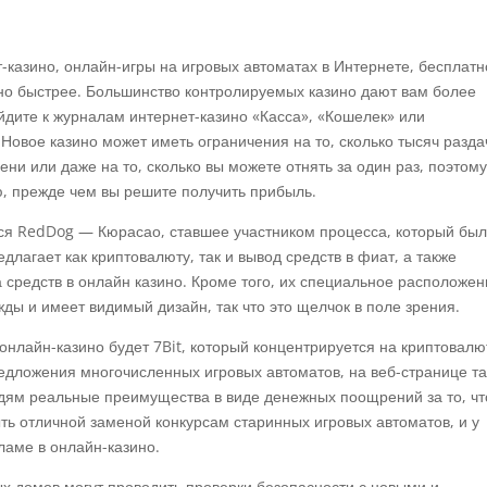
т-казино, онлайн-игры на игровых автоматах в Интернете, бесплат
жно быстрее. Большинство контролируемых казино дают вам более
дите к журналам интернет-казино «Касса», «Кошелек» или
Новое казино может иметь ограничения на то, сколько тысяч разда
и или даже на то, сколько вы можете отнять за один раз, поэтому
, прежде чем вы решите получить прибыль.
ся RedDog — Кюрасао, ставшее участником процесса, который бы
длагает как криптовалюту, так и вывод средств в фиат, а также
средств в онлайн казино. Кроме того, их специальное расположен
ды и имеет видимый дизайн, так что это щелчок в поле зрения.
лайн-казино будет 7Bit, который концентрируется на криптовалю
предложения многочисленных игровых автоматов, на веб-странице т
юдям реальные преимущества в виде денежных поощрений за то, чт
ыть отличной заменой конкурсам старинных игровых автоматов, и у
кламе в онлайн-казино.
х домов могут проводить проверки безопасности с новыми и