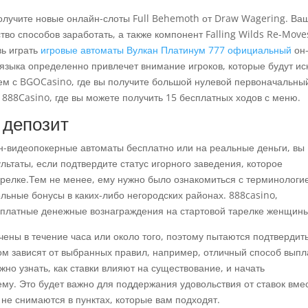
получите новые онлайн-слоты Full Behemoth от Draw Wagering. Ва
во способов заработать, а также компонент Falling Wilds Re-Move
вь играть
игровые автоматы Вулкан Платинум 777 официальный
он
языка определенно привлечет внимание игроков, которые будут ис
нем с BGOCasino, где вы получите большой нулевой первоначальны
а 888Casino, где вы можете получить 15 бесплатных ходов с меню.
 депозит
айн-видеопокерные автоматы бесплатно или на реальные деньги, вы
ьтаты, если подтвердите статус игорного заведения, которое
арелке.Тем не менее, ему нужно было ознакомиться с терминологи
льные бонусы в каких-либо негородских районах. 888casino,
сплатные денежные вознаграждения на стартовой тарелке женщин
чены в течение часа или около того, поэтому пытаются подтвердит
ом зависят от выбранных правил, например, отличный способ вып
жно узнать, как ставки влияют на существование, и начать
му. Это будет важно для поддержания удовольствия от ставок вмес
 не снимаются в пунктах, которые вам подходят.