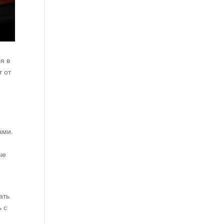
я в
т от
ами.
ые
ать
ь с