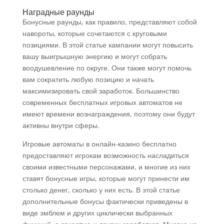
Наградные раунды
Бонусные раунды, как правило, представляют собой
навороты, которые сочетаются с круговыми
позициями. В этой статье кампании могут повысить
вашу выигрышную энергию и могут собрать
воодушевление по округе. Они также могут помочь
вам сократить любую позицию и начать
максимизировать свой заработок. Большинство
современных бесплатных игровых автоматов не
имеют времени вознаграждения, поэтому они будут
активны внутри сферы.
Игровые автоматы в онлайн-казино бесплатно
предоставляют игрокам возможность насладиться
своими известными персонажами, и многие из них
ставят бонусные игры, которые могут принести им
столько денег, сколько у них есть. В этой статье
дополнительные бонусы фактически приведены в
виде эмблем и других циклически выбранных