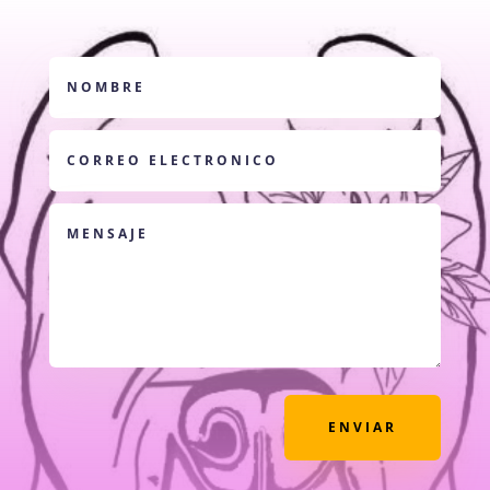
ENVIAR