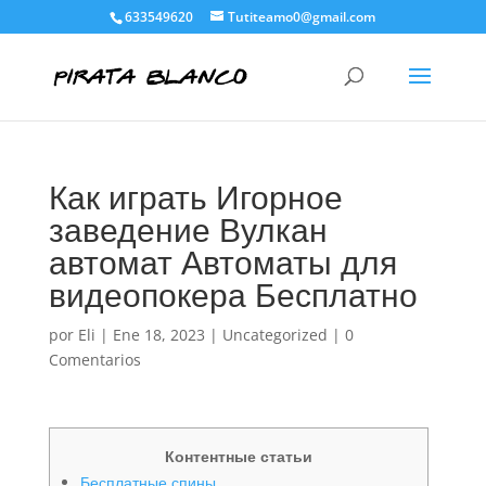
633549620
Tutiteamo0@gmail.com
Как играть Игорное
заведение Вулкан
автомат Автоматы для
видеопокера Бесплатно
por
Eli
|
Ene 18, 2023
|
Uncategorized
|
0
Comentarios
Контентные статьи
Бесплатные спины