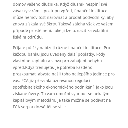
domov vašeho dlužníka. Když dlužník nesplní své
závazky v rámci postupu vpřed, finanční instituce
může nemovitost narovnat a prodat podvodníky, aby
znovu získala své škrty. Taková záloha však ve vašem
případě prostě není, také ji lze označit za volatilní
fiskální odrůdu.
Přijaté půjčky nabízejí různé finanční instituce. Pro
každou banku jsou uvedeny další poplatky, kódy
vlastního kapitálu a slova pro zahájení pohybu
vpřed.Když trénujete, je potřeba každého
prozkoumat, abyste našli toho nejlepšího jedince pro
vás. FCA již převzala uznávanou regulaci
spotřebitelského ekonomického podnikání, jako jsou
získané úvěry. To vám umožní vyhnout se nekalým
kapitálovým metodám. Je také možné se podívat na
FCA serp a dozvědět se více.