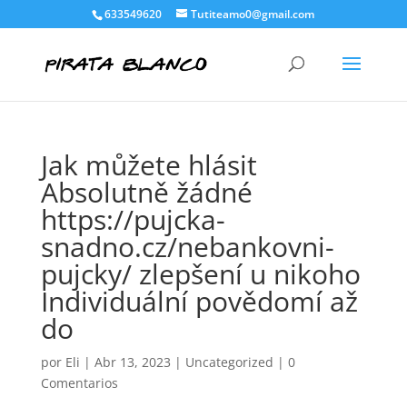
633549620
Tutiteamo0@gmail.com
Jak můžete hlásit
Absolutně žádné
https://pujcka-
snadno.cz/nebankovni-
pujcky/ zlepšení u nikoho
Individuální povědomí až
do
por
Eli
|
Abr 13, 2023
|
Uncategorized
|
0
Comentarios