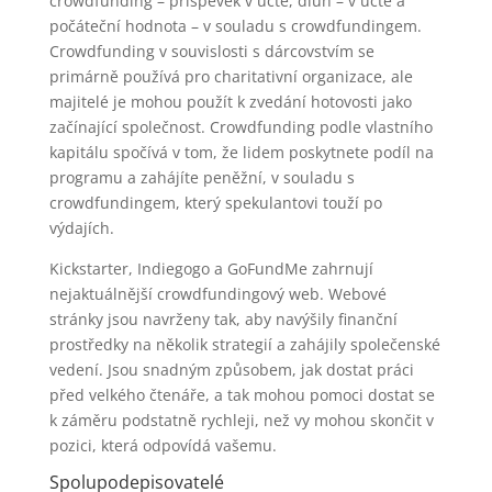
crowdfunding – příspěvek v úctě, dluh – v úctě a
počáteční hodnota – v souladu s crowdfundingem.
Crowdfunding v souvislosti s dárcovstvím se
primárně používá pro charitativní organizace, ale
majitelé je mohou použít k zvedání hotovosti jako
začínající společnost. Crowdfunding podle vlastního
kapitálu spočívá v tom, že lidem poskytnete podíl na
programu a zahájíte peněžní, v souladu s
crowdfundingem, který spekulantovi touží po
výdajích.
Kickstarter, Indiegogo a GoFundMe zahrnují
nejaktuálnější crowdfundingový web. Webové
stránky jsou navrženy tak, aby navýšily finanční
prostředky na několik strategií a zahájily společenské
vedení. Jsou snadným způsobem, jak dostat práci
před velkého čtenáře, a tak mohou pomoci dostat se
k záměru podstatně rychleji, než vy mohou skončit v
pozici, která odpovídá vašemu.
Spolupodepisovatelé