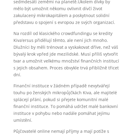
sedmdesáti zeměmi na planetě.Úkolem dívky by
mělo být umožnit někomu ovlivnit dívčí život
zakulacený mikrokapitálem a poskytnout solidní
představu o spojení s evropou ze svých organizací.
Na rozdíl od klasického crowdfundingu se kredity
Kiva’ersus přidělují těmto, ale není jich mnoho.
Dlužníci by měli trénovat a vyskakovat dříve, než váš
bývalý krok vpřed jde mezilidské. Musí příliš vytvořit
tvar a umožnit velkému množství finančních institucí
s jejich obsahem. Proces obvykle trvá přibližně třicet
dní.
Finanční instituce v žádném případě nevytvářejí
touhu po ženských mikropůjčkách Kiva, ale majitelé
splácejí přání, pokud si přejete komunitní malé
finanční instituce. To pomáhá udržet malé bankovní
instituce v pohybu nebo nadále pomáhat jejímu
umístění.
Půjčovatelé online nemají příjmy a mají potíže s