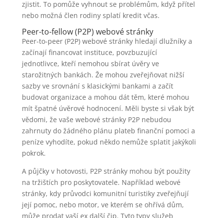
zjistit.
To pomůže vyhnout se problémům, když přítel
nebo možná člen rodiny splatí kredit včas.
Peer-to-fellow (P2P) webové stránky
Peer-to-peer (P2P) webové stránky hledají dlužníky a
začínají financovat instituce, povzbuzující
jednotlivce, kteří nemohou sbírat úvěry ve
starožitných bankách. Že mohou zveřejňovat nižší
sazby ve srovnání s klasickými bankami a začít
budovat organizace a mohou dát těm, které mohou
mít špatné úvěrové hodnocení. Měli byste si však být
vědomi, že vaše webové stránky P2P nebudou
zahrnuty do žádného plánu plateb finanční pomoci a
peníze vyhodíte, pokud někdo nemůže splatit jakýkoli
pokrok.
A půjčky v hotovosti, P2P stránky mohou být použity
na tržištích pro poskytovatele. Například webové
stránky, kdy průvodci komunitní turistiky zveřejňují
její pomoc, nebo motor, ve kterém se ohřívá dům,
může prodat vaší ex další čip. Tyto typy služeb