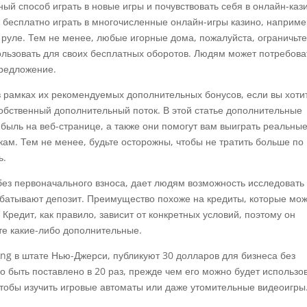
й способ играть в новые игры и почувствовать себя в онлайн-каз
е бесплатно играть в многочисленные онлайн-игры казино, наприме
 руле. Тем не менее, любые игорные дома, пожалуйста, ограничьт
ользовать для своих бесплатных оборотов. Людям может потребова
предложение.
 в рамках их рекомендуемых дополнительных бонусов, если вы хоти
собственный дополнительный поток. В этой статье дополнительные
быль на веб-странице, а также они помогут вам выиграть реальны
кам. Тем не менее, будьте осторожны, чтобы не тратить больше по
ь.
ез первоначального взноса, дает людям возможность исследовать
абатывают депозит. Преимущество похоже на кредиты, которые мо
Кредит, как правило, зависит от конкретных условий, поэтому он
те какие-либо дополнительные.
ing в штате Нью-Джерси, публикуют 30 долларов для бизнеса без
 быть поставлено в 20 раз, прежде чем его можно будет использов
чтобы изучить игровые автоматы или даже утомительные видеоигры