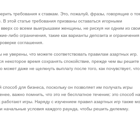
верить требования к ставкам. Это, пожалуй, фразы, говорящие о то
. В этой статье требования призваны оставаться игорными
 вверх со всеми выигрышами женщины, не рискуя ни одним из свои
 какие-либо ограничения, такие как варианты депозита и ограничения
роверке соглашения.
ы не уверены, что можете соответствовать правилам азартных игр.
ся некоторое время сохранять спокойствие, прежде чем вы решите
о может даже не щелкнуть выплату после того, как почувствует, что
 способ для бизнеса, поскольку он позволяет им получать игры
нее, важно помнить, что это не бесплатное течение; это способ н
как работают игры. Наряду с изучением правил азартных игр также м
 и начальные условия каждого раунда, чтобы решить дилемму.