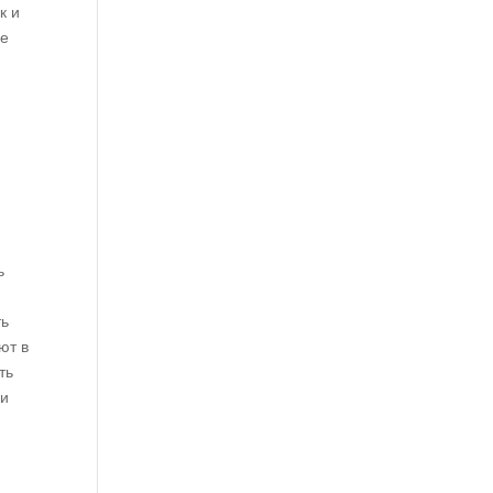
к и
ие
ь
ть
ют в
ть
 и