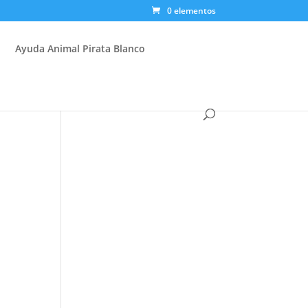
0 elementos
Ayuda Animal Pirata Blanco