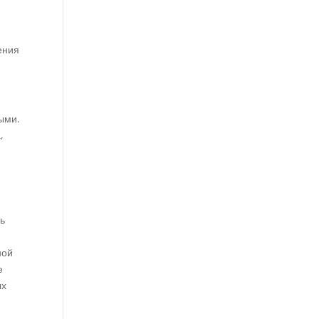
ения
ыми.
,
сь
ной
е
ых