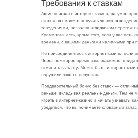
Требования к ставкам
Активно играя в интернет-казино, разумно про
сколько вы можете получить за вознаграждение
заведениями, позволяя вкладчикам перетекать
Кроме того, есть, кроме того, если у вас есть
времени, с вашими деньгами наличными при п
Не присоединяйтесь к интернет-казино, если в
Через некоторое время вам, возможно, придет
отменить выплату. Может быть, интернет-казин
нарушили закон о девушках.
Предварительный бонус без ставок — отличный
раньше, вкладывая реальные деньги. Тем не ме
играть в интернет-казино и начать узнавать, 
убедиться, что вы понимаете словарный запас