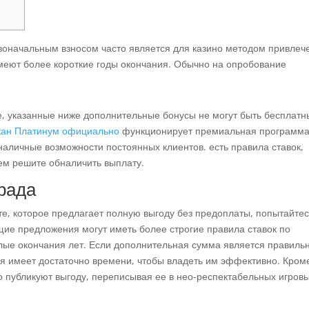
воначальным взносом часто является для казино методом привлеч
еют более короткие годы окончания. Обычно на опробование
, указанные ниже дополнительные бонусы не могут быть бесплатн
кан Платинум официально
функционирует премиальная программа
наличные возможности постоянных клиентов. есть правила ставок,
ем решите обналичить выплату.
рада
е, которое предлагает полную выгоду без предоплаты, попытайте
ие предложения могут иметь более строгие правила ставок по
лые окончания лет. Если дополнительная сумма является правиль
ья имеет достаточно времени, чтобы владеть им эффективно. Кром
то публикуют выгоду, переписывая ее в нео-респектабельных игров