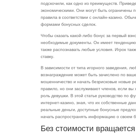
подскочили, как одно из преимуществ. Привед
экономическими. Они могут быть ограничены 
правила в соответствии с онлайн-казино. Обы
формами бонусных сделок.
Чтобы сказать какой-либо бонус за первый вз
необходимые документы. Он имеет тенденцию 
также распознавать любые условия. Игрок так
ставку.
В зависимости от типа игорного заведения, лю
вознаграждение может быть зачислено по ваш
мошенничество и начать безрисковые новые р
правило, но они заслуживают членов, если вы
роль девушки. В этой статье руководство по ф
интернет-казино, зная, что их собственные дан
реальные деньги, доступные бонусные предлож
начать распространять информацию о своем б
Без стоимости вращается