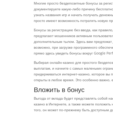
Многие просто бездепозитные бонусы за регис
документируете какую-либо причину бесплатног
узнать названия игр и начать получать денеж
просто имеют возможность потратить новую п
Бонусы за регистрацию без ввода, как правило
предлагают мошенников активным пользователя
дополнительным тылом. Здесь вам предложат 
возможно, при загрузке программного обеспече
прямо здесь увидеть бонусы вокруг Google Per
Выбирая онлайн-казино для простого бездепози
выплатам, и начните с самых маленьких ограни
придерживаться интернет-казино, которое вы
открыты в любое время. Это особенно важно, е
Вложить в бонус
Выгода от вклада будет представлять собой н
казино в Интернете, а также можете положить 
того, он может по-прежнему быть доступным д