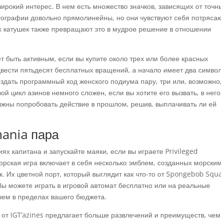
рокий интерес. В нем есть множество значков, зависящих от точн
ографии довольно прямолинейны, но они чувствуют себя потряса
 катушек также превращают это в мудрое решение в отношении
т быть активным, если вы купите около трех или более красных
вести пятьдесят бесплатных вращений, а начало имеет два символ
оздать программный код женского подиума пару, три или, возможно
ой цикл азинов немного сложен, если вы хотите его вызвать, в него
олжны попробовать действие в прошлом, решив, выплачивать ли ей
mania пара
ях капитана и запускайте маяки, если вы играете Privileged
Морская игра включает в себя несколько эмблем, созданных морски
. Их цветной порт, который выглядит как что-то от Spongebob Squ
ы можете играть в игровой автомат бесплатно или на реальные
 чем в пределах вашего бюджета.
от IGT’azines предлагает больше развлечений и преимуществ, чем