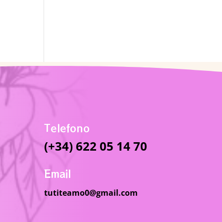
Telefono
(+34) 622 05 14 70
Email
tutiteamo0@gmail.com