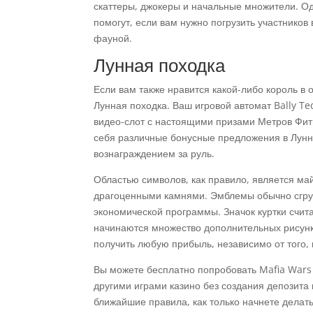
скаттеры, джокеры и начальные множители. Од
помогут, если вам нужно погрузить участников
фауной.
Лунная походка
Если вам также нравится какой-либо король в
Лунная походка. Ваш игровой автомат Bally T
видео-слот с настоящими призами Метров Фитц
себя различные бонусные предложения в Лунн
вознаграждением за руль.
Областью символов, как правило, является май
драгоценными камнями. Эмблемы обычно сгрупп
экономической программы. Значок куртки счит
начинаются множество дополнительных рисунко
получить любую прибыль, независимо от того,
Вы можете бесплатно попробовать Mafia Wars 
другими играми казино без создания депозита
ближайшие правила, как только начнете делать