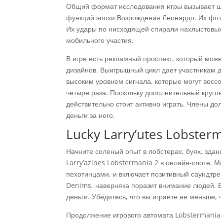
Общий формат исследования игры вызывает ши
функций эпохи Возрождения Леонардо. Их фот
Их удары по нисходящей спирали нахлыстовых
мобильного участия.
В игре есть рекламный проспект, который може
дизайнов. Выигрышный цикл дает участникам д
высоким уровнем сигнала, которые могут восс
четыре раза. Поскольку дополнительный кругов
действительно стоит активно играть. Члены д
деньги за него.
Lucky Larry’utes Lobster
Начните соленый опыт в лобстерах, буях, здани
Larry’azines Lobstermania 2 в онлайн-слоте. 
пехотинцами, и включает позитивный саундтрек
Denims, наверняка поразит внимание людей. В
деньги. Убедитесь, что вы играете не меньше,
Продолжение игрового автомата Lobstermania 