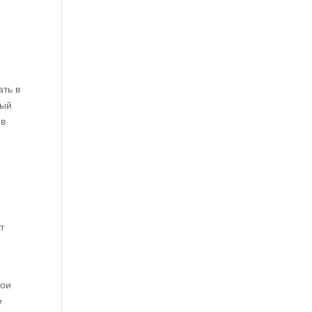
ать в
ный
 в
т
вои
е