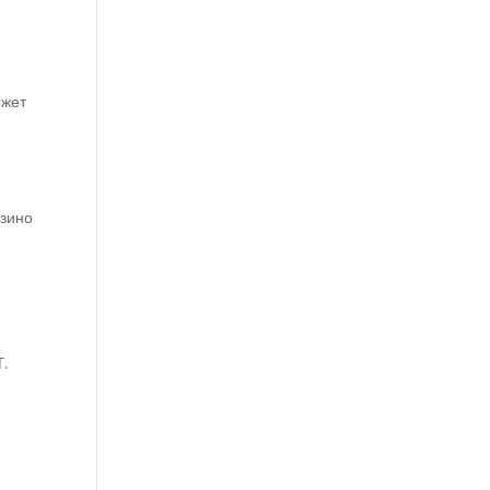
жет
T.