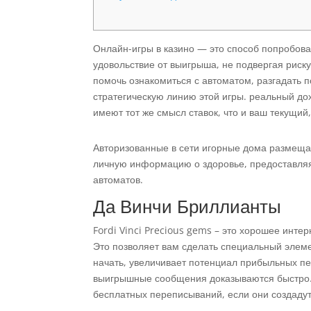
Онлайн-игры в казино — это способ попробова
удовольствие от выигрыша, не подвергая рис
помочь ознакомиться с автоматом, разгадать 
стратегическую линию этой игры. реальный до
имеют тот же смысл ставок, что и ваш текущи
Авторизованные в сети игорные дома размещ
личную информацию о здоровье, предоставляя
автоматов.
Да Винчи Бриллианты
Fordi Vinci Precious gems – это хорошее инте
Это позволяет вам сделать специальный элеме
начать, увеличивает потенциал прибыльных пер
выигрышные сообщения доказываются быстро. К
бесплатных переписываний, если они создадут