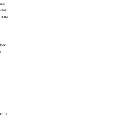
ько
енее
утым
ющую
и
анов