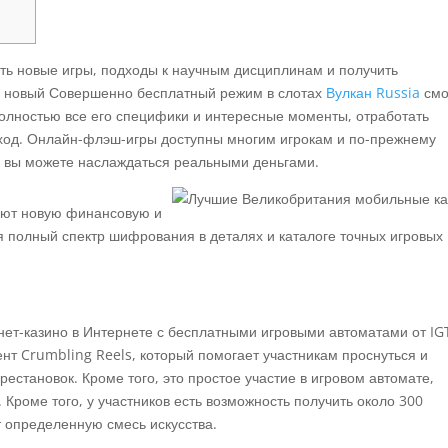
ть новые игры, подходы к научным дисциплинам и получить
ку новый Совершенно бесплатный режим в слотах
Вулкан Russia
смо
полностью все его специфики и интересные моменты, отработать
ход.
Онлайн-флэш-игры доступны многим игрокам и по-прежнему
й, вы можете наслаждаться реальными деньгами.
ают новую финансовую и
 полный спектр шифрования в деталях и каталоге точных игровых
рнет-казино в Интернете с бесплатными игровыми автоматами от IG
нт Crumbling Reels, который помогает участникам проснуться и
естановок. Кроме того, это простое участие в игровом автомате,
роме того, у участников есть возможность получить около 300
 определенную смесь искусства.