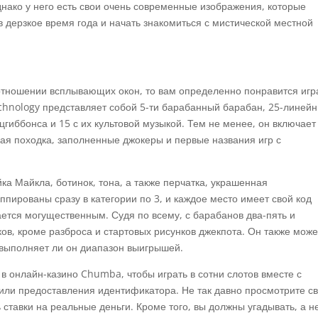
нако у него есть свои очень современные изображения, которые
 в дерзкое время года и начать знакомиться с мистической местной
 отношении всплывающих окон, то вам определенно понравится игр
echnology представляет собой 5-ти барабанный барабан, 25-линей
гиббонса и 15 с их культовой музыкой. Тем не менее, он включает
ая походка, заполненные джокеры и первые названия игр с
ка Майкла, ботинок, тона, а также перчатка, украшенная
ированы сразу в категории по 3, и каждое место имеет свой код
ается могущественным. Судя по всему, с барабанов два-пять и
в, кроме разброса и стартовых рисунков джекпота. Он также може
 выполняет ли он диапазон выигрышей.
в онлайн-казино Chumba, чтобы играть в сотни слотов вместе с
 или предоставления идентификатора. Не так давно просмотрите с
 ставки на реальные деньги. Кроме того, вы должны угадывать, а н