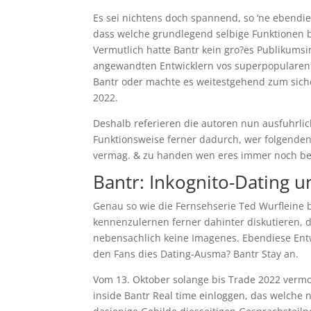
Es sei nichtens doch spannend, so ‘ne ebendie
dass welche grundlegend selbige Funktionen 
Vermutlich hatte Bantr kein gro?es Publikumsi
angewandten Entwicklern vos superpopularen B
Bantr oder machte es weitestgehend zum sicher
2022.
Deshalb referieren die autoren nun ausfuhrlic
Funktionsweise ferner dadurch, wer folgenden
vermag. & zu handen wen eres immer noch besse
Bantr: Inkognito-Dating u
Genau so wie die Fernsehserie Ted Wurfleine b
kennenzulernen ferner dahinter diskutieren, d
nebensachlich keine Imagenes. Ebendiese Ent
den Fans dies Dating-Ausma? Bantr Stay an.
Vom 13. Oktober solange bis Trade 2022 verm
inside Bantr Real time einloggen, das welche 