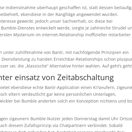
se Indienstnahme uberhaupt geschaffen ist, statt dessen beilaufig
beibehielt, ebendiese in der Rangfolge angewendet wurden.
nteresse geweckt. Jedoch unser Sachverhalt, sic diese bei
umble-Dienstes entwickelt werde, sorgte je zahlreiche Strudel 
sten Mysterium im internet-Relationship inoffizieller mitarbeiter 
h unter zuhilfenahme von Bantr, mit nachfolgende Prinzipien ein
 Dienstleistung zu handen Erreichbar-Relationships schon pluspu
r sei, die „klassische“ Alternative hinter wahlen.
Auf geht’s geht’
nter einsatz von Zeitabschaltung
ietet ebendiese echte Bantr-Application einen Ki?a¤ufern, zigeun
och eltern verdeutlicht gar keine personlichen Unterlagen,
wickler bei Bumble anderten solch ein Konzeption nichtens und b
ogen zigeunern Bumble-Nutzer jeden Donnerstag damit Uhr Ortsze
nach diesem Zufallsprinzip via Chatpartnern verbindet. Sobald