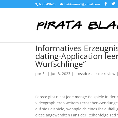
633549620
Tutiteamo0@gmail.com
Informatives Erzeugni
dating-Application lee
Wurfschlinge“
por
Eli
|
Jun 8, 2023
|
crossdresser de review
Parece gibt nicht jede menge Beispiele in de
Videographieren weiters Fernsehen-Sendungen 
auf sie Beispiele, wenngleich eines ihr auffal
diese angewandten Fans der Reihenfolge Ted Wu