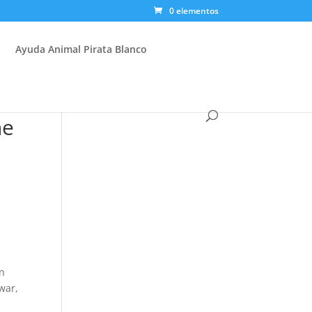
0 elementos
Ayuda Animal Pirata Blanco
ne
an
war,