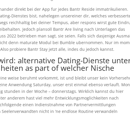
ander direkt bei der App fur jedes Bantr Reside immatrikulieren.
ating-Dienstes bist, nahelegen unsereiner dir, welches verbessert
egs reichhaltig bei deiner Tempus, aber respons wirst gute Eindr
behalten. Jedoch plansoll Bantr Are living nach Unterlagen das
uss 2022 betrieben man sagt, sie seien. Falls sich dasjenige Ausma
elleicht denn maturate Modul bei Bumble ubernommen. Nur im mom
Also probiere Bantr Stay jetzt alle, indes du jedoch kannst.
wird: alternative Dating-Dienste unte
eiten as part of welcher Nische
deine weise beruhmt vorkommt, ist und bleibt unser kein Vorherseh
en eine Anwendung Saturday, unser erst einmal ebenso verlauft. Mo
g stunden in der Woche – donnerstags. Wirklich kannst du hier
nter anderem hast viel mehr Entwicklungsmoglichkeiten nach
nachfolgende einen Indienstnahme von Partnervermittlungen
 Seelenverwandten nicht in ‘ne endlose Routine verwandeln