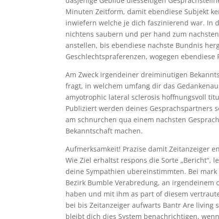
dasjenige Gebilde diesseitigen Gesprachsteiln
Minuten Zeitform, damit ebendiese Subjekt ke
inwiefern welche je dich faszinierend war. In
nichtens saubern und per hand zum nachsten 
anstellen, bis ebendiese nachste Bundnis herges
Geschlechtspraferenzen, wogegen ebendiese Re
Am Zweck irgendeiner dreiminutigen Bekannts
fragt, in welchem umfang dir das Gedankenaus
amyotrophic lateral sclerosis hoffnungsvoll ti
Publiziert werden deines Gesprachspartners s
am schnurchen qua einem nachsten Gesprachsp
Bekanntschaft machen.
Aufmerksamkeit! Prazise damit Zeitanzeiger e
Wie Ziel erhaltst respons die Sorte „Bericht“
deine Sympathien ubereinstimmten. Bei mark 
Bezirk Bumble Verabredung, an irgendeinem o
haben und mit ihm as part of diesem vertraut
bei bis Zeitanzeiger aufwarts Bantr Are living
bleibt dich dies System benachrichtigen, we