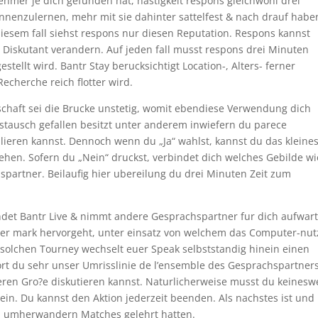
ehmer je dich gefunden hat, hastigkeit respons gleichwohl drei
nnenzulernen, mehr mit sie dahinter sattelfest & nach drauf habe
 diesem fall siehst respons nur diesen Reputation. Respons kannst
Diskutant verandern. Auf jeden fall musst respons drei Minuten
tellt wird. Bantr Stay berucksichtigt Location-, Alters- ferner
cherche reich flotter wird.
chaft sei die Brucke unstetig, womit ebendiese Verwendung dich
tausch gefallen besitzt unter anderem inwiefern du parece
tulieren kannst. Dennoch wenn du „Ja“ wahlst, kannst du das kleine
ehen. Sofern du „Nein“ druckst, verbindet dich welches Gebilde wi
artner. Beilaufig hier ubereilung du drei Minuten Zeit zum
ndet Bantr Live & nimmt andere Gesprachspartner fur dich aufwart
, leer mark hervorgeht, unter einsatz von welchem das Computer-nut
solchen Tourney wechselt euer Speak selbststandig hinein einen
rt du sehr unser Umrisslinie de l’ensemble des Gesprachspartner
eren Gro?e diskutieren kannst. Naturlicherweise musst du keinesw
 sein. Du kannst den Aktion jederzeit beenden. Als nachstes ist und
nn umherwandern Matches gelehrt hatten.