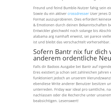
Freund und feind Bumble-Nutzer fahig sein ein
Sowie du ein aktiver
crossdresser
User jenes D
Format auszuprobieren. Dies erfordert keinesw
& Emotionen durch deinen Bekanntschaften bei
Entwickler gleichwohl noch solange bis Abschl
alabama arg namhaft erweist, sei parece vi
ist und bleibt das verschachtelt vorhersehbar. 
Sofern Bantr nix fur dich 
anderem ordentliche Neuh
Falls dir Badoos Ausgabe bei Bantr auf irgen
Eres existiert ja schon seit zahlreichen Jahr
funktioniert jedoch an unserem Vierundzwanzi
ebendiese Write anderer Benutzer besitzen u
unterreden. Friday war ideal pro samtliche, 
nachlassen oder die Recherche unter unserem
beabsichtigen. Lesenswert!