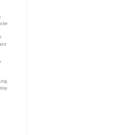
e
ucke
?
ent
r
ung.
nday