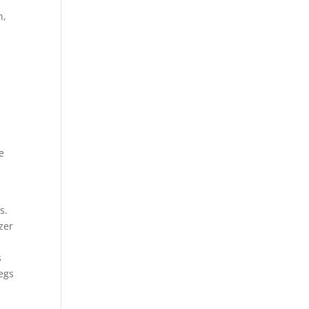
n,
s
e
s.
zer
s
egs