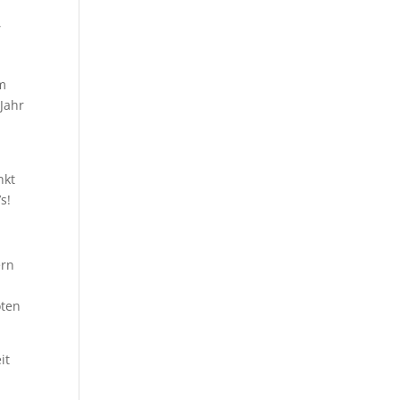
,
um
Jahr
nkt
s!
ern
oten
it