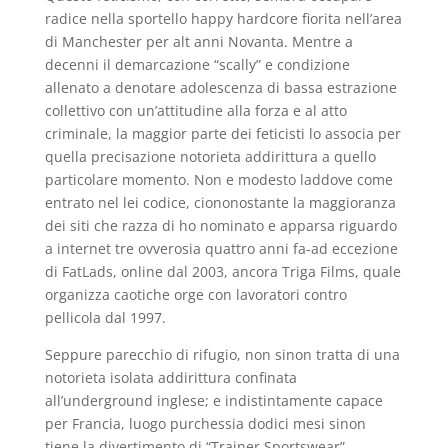
radice nella sportello happy hardcore fiorita nell’area
di Manchester per alt anni Novanta. Mentre a
decenni il demarcazione “scally” e condizione
allenato a denotare adolescenza di bassa estrazione
collettivo con un’attitudine alla forza e al atto
criminale, la maggior parte dei feticisti lo associa per
quella precisazione notorieta addirittura a quello
particolare momento.
Non e modesto laddove come
entrato nel lei codice, ciononostante la maggioranza
dei siti che razza di ho nominato e apparsa riguardo
a internet tre ovverosia quattro anni fa-ad eccezione
di FatLads, online dal 2003, ancora Triga Films, quale
organizza caotiche orge con lavoratori contro
pellicola dal 1997.
Seppure parecchio di rifugio, non sinon tratta di una
notorieta isolata addirittura confinata
all’underground inglese; e indistintamente capace
per Francia, luogo purchessia dodici mesi sinon
tiene la divertimento di “Trainer Sportswear”,