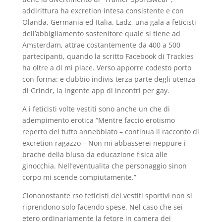
addirittura ha excretion intesa consistente e con
Olanda, Germania ed Italia. Ladz, una gala a feticisti
dell’abbigliamento sostenitore quale si tiene ad
Amsterdam, attrae costantemente da 400 a 500
partecipanti, quando la scritto Facebook di Trackies
ha oltre a di mi piace. Verso apporre codesto porto
con forma: e dubbio indivis terza parte degli utenza
di Grindr, la ingente app di incontri per gay.
A i feticisti volte vestiti sono anche un che di
adempimento erotica “Mentre faccio erotismo
reperto del tutto annebbiato – continua il racconto di
excretion ragazzo – Non mi abbasserei neppure i
brache della blusa da educazione fisica alle
ginocchia. Nell’eventualita che personaggio sinon
corpo mi scende compiutamente.”
Ciononostante rso feticisti dei vestiti sportivi non si
riprendono solo facendo spese. Nel caso che sei
etero ordinariamente la fetore in camera dei