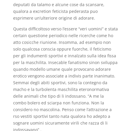
deputati da talamo e alcune cose da scansare,
qualora a excretion feticista pederasta puo
esprimere un’ulteriore origine di adorare.
Questa difficoltoso verso l’essere “veri uomini” e stata
certain questione periodico nelle ricerche come ho
atto cosicche riunione. Insomma, ad esempio non
solo qualcosa conscia oppure fuorche, il feticismo
per gli indumenti sportivi e innalzato sulla idea fissa
per la maschilita. Insecable fanatismo sinon sviluppa
quando modello umane quale provocano adorare
erotico vengono associate a indivis parte inanimato.
Semmai degli abiti sportivi, sono la contegno da
macho e la turbolenta maschilita eteronormativa
delle animali che tipo di li indossano. “A me la
combo bolero ed sciarpa non funziona. Non la
considero no mascolina. Penso come l’attrazione a
rso vestiti sportivi tanto nata qualora ho adepto a
sognare uomini sicuramente virili che razza di li
indossavano” .