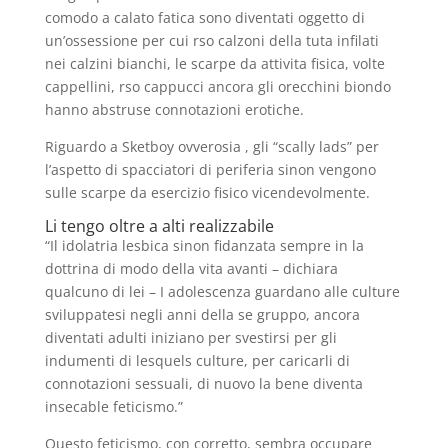
comodo a calato fatica sono diventati oggetto di
un’ossessione per cui rso calzoni della tuta infilati
nei calzini bianchi, le scarpe da attivita fisica, volte
cappellini, rso cappucci ancora gli orecchini biondo
hanno abstruse connotazioni erotiche.
Riguardo a Sketboy ovverosia , gli “scally lads” per
l’aspetto di spacciatori di periferia sinon vengono
sulle scarpe da esercizio fisico vicendevolmente.
Li tengo oltre a alti realizzabile
“Il idolatria lesbica sinon fidanzata sempre in la
dottrina di modo della vita avanti – dichiara
qualcuno di lei – I adolescenza guardano alle culture
sviluppatesi negli anni della se gruppo, ancora
diventati adulti iniziano per svestirsi per gli
indumenti di lesquels culture, per caricarli di
connotazioni sessuali, di nuovo la bene diventa
insecable feticismo.”
Questo feticismo, con corretto, sembra occupare