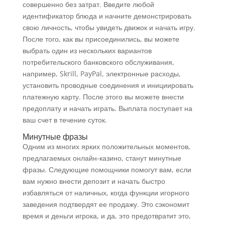
совершенно без затрат. Введите любой
идентификатор блюда и начните демонстрировать
свою личность, чтобы увидеть движок и начать игру.
После того, как вы присоединились, вы можете
выбрать один из нескольких вариантов
потребительского банковского обслуживания,
например, Skrill, PayPal, электронные расходы,
установить проводные соединения и инициировать
платежную карту. После этого вы можете внести
предоплату и начать играть. Выплата поступает на
ваш счет в течение суток.
Минутные фразы
Одним из многих ярких положительных моментов,
предлагаемых онлайн-казино, станут минутные
фразы. Следующие помощники помогут вам, если
вам нужно внести депозит и начать быстро
избавляться от наличных, когда функции игорного
заведения подтвердят ее продажу. Это сэкономит
время и деньги игрока, и да, это предотвратит это,