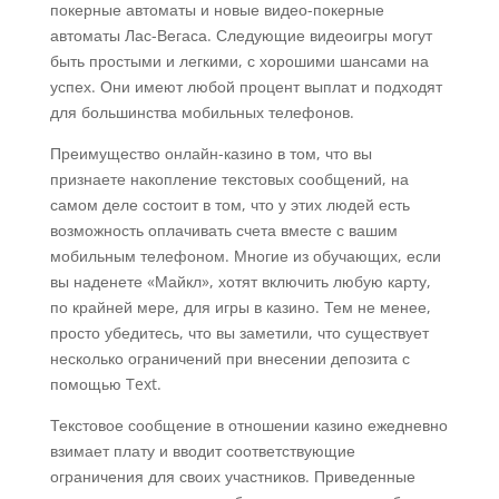
покерные автоматы и новые видео-покерные
автоматы Лас-Вегаса. Следующие видеоигры могут
быть простыми и легкими, с хорошими шансами на
успех. Они имеют любой процент выплат и подходят
для большинства мобильных телефонов.
Преимущество онлайн-казино в том, что вы
признаете накопление текстовых сообщений, на
самом деле состоит в том, что у этих людей есть
возможность оплачивать счета вместе с вашим
мобильным телефоном. Многие из обучающих, если
вы наденете «Майкл», хотят включить любую карту,
по крайней мере, для игры в казино. Тем не менее,
просто убедитесь, что вы заметили, что существует
несколько ограничений при внесении депозита с
помощью Text.
Текстовое сообщение в отношении казино ежедневно
взимает плату и вводит соответствующие
ограничения для своих участников. Приведенные