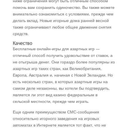
ниже ограничения могут быть отличным способом
помочь вам сохранить одиночество. Вы также можете
внимательно ознакомиться с условиями, прежде чем
делать вклад. Новые игорные дома ранней весной
также ограничивают любое общее движение снятия
средств.
Качество
Бесплатные онлайн-игры для азартных игр —
отличный способ получить удовольствие от ставок, а
не отыгрыша денег. Они гораздо более популярны из
азартных игр таких стран, как Великобритания,
Европа, Австралия и, начиная с Новой Зеландии. Но
есть несколько стран, в которых азартные игры на
самом деле незаконны, вы хотели бы подтвердить,
является ли этот вид казино федеральным в
сельской местности, прежде чем играть.
Еще одним преимуществом СМС-сообщения
относительно игорного заведения на игровых
автоматах в Интернете является тот факт, что не